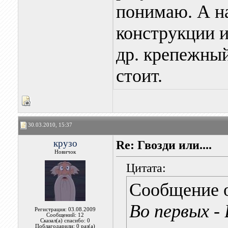
понимаю. А н
конструкции и
др. крепежный
стоит.
30.03.2010, 15:37
крузо
Re: Гвозди или....
Новичок
Цитата:
Сообщение 
Во первых - 
Регистрация: 03.08.2009
Сообщений: 12
Сказал(а) спасибо: 0
Поблагодарили: 0 раз(а)