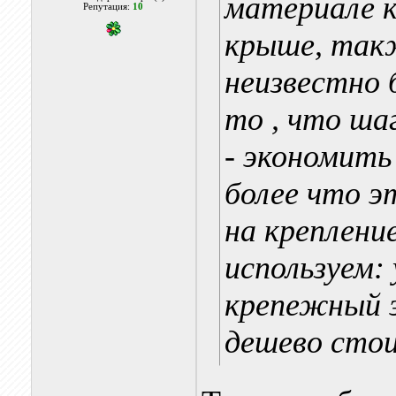
материале 
Репутация:
10
крыше, так
неизвестно 
то , что шаг
- экономить
более что э
на креплени
используем: 
крепежный 
дешево сто