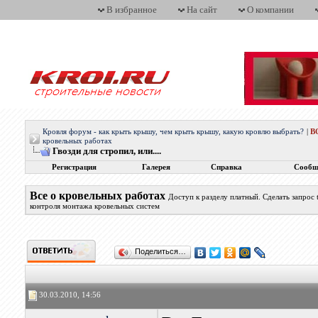
В избранное
На сайт
О компании
Кровля форум - как крыть крышу, чем крыть крышу, какую кровлю выбрать?
|
В
кровельных работах
Гвозди для стропил, или....
Регистрация
Галерея
Справка
Сообщ
Все о кровельных работах
Доступ к разделу платный. Сделать запрос
контроля монтажа кровельных систем
Поделиться…
30.03.2010, 14:56