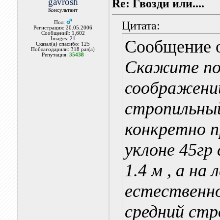
gavrosh
Re: Гвозди или....
Консультант
Цитата:
Пол:
Регистрация: 20.05.2006
Сообщений: 1,602
Images:
21
Сообщение 
Сказал(а) спасибо: 125
Поблагодарили: 318 раз(а)
Репутация:
35438
Скажите по
соображени
стропильный
конкретно п
уклоне 45гр
1.4 м , а на
естественно
средний стр