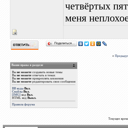
четвёртых пят
меня неплохое
Поделиться…
«
Предыду
Ваши права в разделе
Вы
не можете
создавать новые темы
Вы
не можете
отвечать в темах
Вы
не можете
прикреплять вложения
Вы
не можете
редактировать свои сообщения
BB коды
Вкл.
Смайлы
Вкл.
[IMG]
код
Вкл.
HTML код
Выкл.
Правила форума
Текущее врем