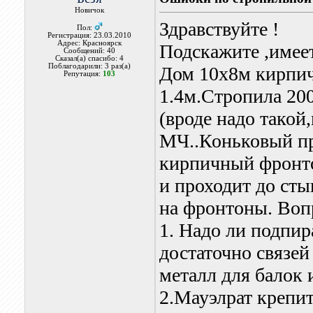
Новичок
Здравствуйте !
Пол:
Регистрация: 23.03.2010
Адрес: Красноярск
Подскажите ,имеет
Сообщений: 40
Сказал(а) спасибо: 4
Поблагодарили: 3 раз(а)
Дом 10х8м кирпич
Репутация:
103
1.4м.Стропила 20
(вроде надо такой
МЧ..Коньковый пр
кирпичный фронто
и проходит до сты
на фронтоны. Воп
1. Надо ли подпир
достаточно связей
металл для балок 
2.Мауэлрат крепитс