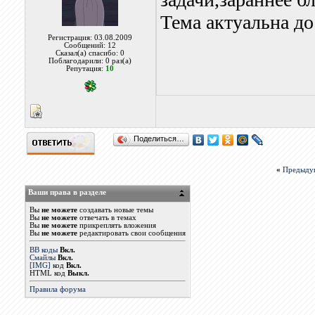
Тема актуальна до
Регистрация: 03.08.2009
Сообщений: 12
Сказал(а) спасибо: 0
Поблагодарили: 0 раз(а)
Репутация:
10
Поделиться…
«
Предыду
Ваши права в разделе
Вы
не можете
создавать новые темы
Вы
не можете
отвечать в темах
Вы
не можете
прикреплять вложения
Вы
не можете
редактировать свои сообщения
BB коды
Вкл.
Смайлы
Вкл.
[IMG]
код
Вкл.
HTML код
Выкл.
Правила форума