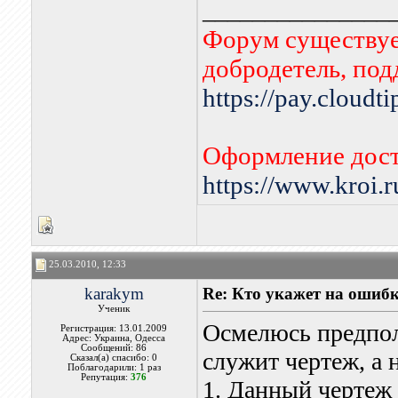
_______________
Форум существует
добродетель, по
https://pay.cloudt
Оформление дост
https://www.kroi.
25.03.2010, 12:33
karakym
Re: Кто укажет на ошибк
Ученик
Осмелюсь предпол
Регистрация: 13.01.2009
Адрес: Украина, Одесса
Сообщений: 86
служит чертеж, а н
Сказал(а) спасибо: 0
Поблагодарили: 1 раз
Репутация:
376
1. Данный чертеж