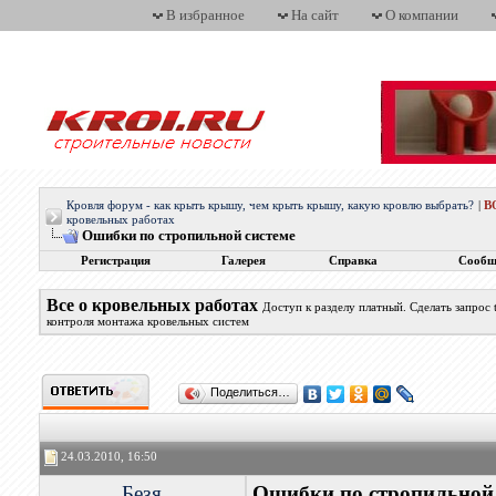
В избранное
На сайт
О компании
Кровля форум - как крыть крышу, чем крыть крышу, какую кровлю выбрать?
|
В
кровельных работах
Ошибки по стропильной системе
Регистрация
Галерея
Справка
Сообщ
Все о кровельных работах
Доступ к разделу платный. Сделать запрос
контроля монтажа кровельных систем
Поделиться…
24.03.2010, 16:50
Безя
Ошибки по стропильной 