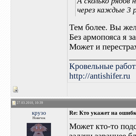
А сколько рядов 
через каждые 3 р
Тем более. Вы жел
Без армопояса я з
Может и перестра
_______________
Кровельные работ
http://antishifer.ru
27.03.2010, 10:39
крузо
Re: Кто укажет на ошибк
Новичок
Может кто-то подс
задачи,зараннее б