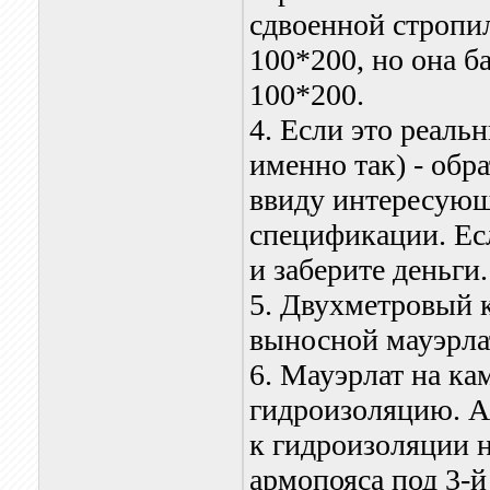
сдвоенной стропи
100*200, но она б
100*200.
4. Если это реаль
именно так) - обр
ввиду интересующ
спецификации. Есл
и заберите деньги.
5. Двухметровый к
выносной мауэрла
6. Мауэрлат на ка
гидроизоляцию. А
к гидроизоляции н
армопояса под 3-й 