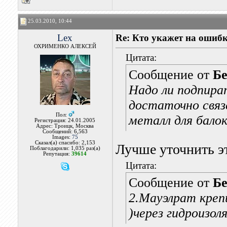
25.03.2010, 10:44
Lex
Re: Кто укажет на ошибк
ОХРИМЕНКО АЛЕКСЕЙ
Цитата:
Сообщение от
Бе
Надо ли подпират
достаточно связе
Пол:
металл для бало
Регистрация: 24.01.2005
Адрес: Троицк, Москва
Сообщений: 6,563
Images:
75
Сказал(а) спасибо: 2,153
Лучше уточнить э
Поблагодарили: 1,035 раз(а)
Репутация:
39614
Цитата:
Сообщение от
Бе
2.Мауэлрат крепи
)через гидроизо