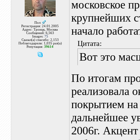
московское пр
крупнейших с
Пол:
Регистрация: 24.01.2005
начало работат
Адрес: Троицк, Москва
Сообщений: 6,563
Images:
75
Сказал(а) спасибо: 2,153
Цитата:
Поблагодарили: 1,035 раз(а)
Репутация:
39614
Вот это мас
По итогам пр
реализовала ок
покрытием на
дальнейшее у
2006г. Акцент