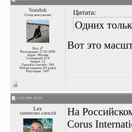
Sunduk
Цитата:
Супер консультант
Одних только
Вот это масш
Пол:
Регистрация: 27.02.2006
Адрес: Москва
Сообщений: 674
Images:
22
Сказал(а) спасибо: 364
Поблагодарили: 63 раз(а)
Репутация:
7447
22.03.2006, 20:24
Lex
На Российском
ОХРИМЕНКО АЛЕКСЕЙ
Corus Internat