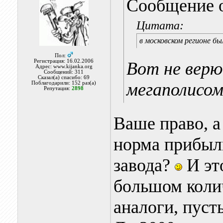
Сообщение 
Цитата:
в московском регионе б
Пол:
Регистрация: 16.02.2006
Вот не верю
Адрес: www.kijanka.org
Сообщений: 311
Сказал(а) спасибо: 69
мегаполисо
Поблагодарили: 152 раз(а)
Репутация:
2898
Ваше право, а
норма прибыли
завода?
И это
большом коли
аналоги, пусть