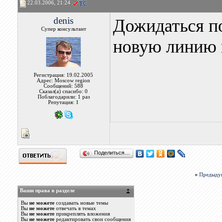
22.03.2006, 21:24
denis
Дожидаться п
Супер консультант
новую линию н
Регистрация: 19.02.2005
Адрес: Moscow region
Сообщений: 588
Сказал(а) спасибо: 0
Поблагодарили: 1 раз
Репутация:
1
Поделиться…
«
Предыду
Ваши права в разделе
Вы
не можете
создавать новые темы
Вы
не можете
отвечать в темах
Вы
не можете
прикреплять вложения
Вы
не можете
редактировать свои сообщения