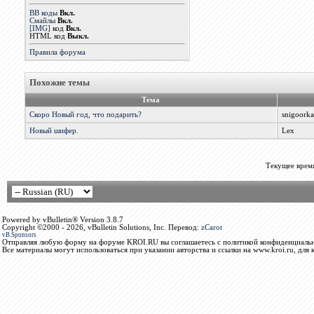
BB коды
Вкл.
Смайлы
Вкл.
[IMG]
код
Вкл.
HTML код
Выкл.
Правила форума
Похожие темы
Тема
Скоро Новый год, что подарить?
snigoorka
Новый шифер.
Lex
Текущее врем
Powered by vBulletin® Version 3.8.7
Copyright ©2000 - 2026, vBulletin Solutions, Inc. Перевод:
zCarot
vB.Sponsors
Отправляя любую форму на форуме KROI.RU вы соглашаетесь с политикой конфиденциальн
Все материалы могут использоваться при указании авторства и ссылки на www.kroi.ru, для 