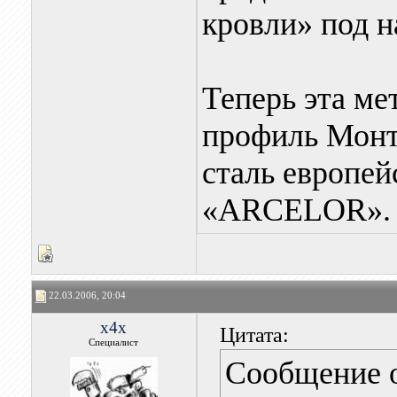
кровли» под 
Теперь эта м
профиль Монт
сталь европе
«ARCELOR»
22.03.2006, 20:04
x4x
Цитата:
Специалист
Сообщение 