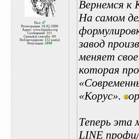
Вернемся к 
На самом де
Пол:
Регистрация: 16.02.2006
формулировк
Адрес: www.kijanka.org
Сообщений: 311
Сказал(а) спасибо: 69
завод прои
Поблагодарили: 152 раз(а)
Репутация:
2898
меняет свое
которая про
«Современны
«Корус».
op
Теперь эта
LINE профи