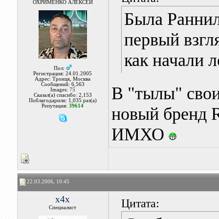
ОХРИМЕНКО АЛЕКСЕЙ
Была Раннил
первый взгл
как начали л
Пол:
Регистрация: 24.01.2005
Адрес: Троицк, Москва
Сообщений: 6,563
В "тылы" свои
Images:
75
Сказал(а) спасибо: 2,153
Поблагодарили: 1,035 раз(а)
Репутация:
39614
новый бренд
ИМХО
22.03.2006, 10:45
x4x
Цитата:
Специалист