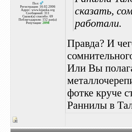
Пол:
Регистрация: 16.02.2006
сказать, со
Адрес: www.kijanka.org
Сообщений: 311
Сказал(а) спасибо: 69
работали.
Поблагодарили: 152 раз(а)
Репутация:
2898
Правда? И чег
сомнительног
Или Вы полага
металлочерепи
фотке круче с
Раннилы в Та