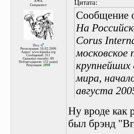
Цитата:
Специалист
Сообщение 
На Российск
Corus Intern
Пол:
Регистрация: 16.02.2006
московское 
Адрес: www.kijanka.org
Сообщений: 311
Сказал(а) спасибо: 69
крупнейших
Поблагодарили: 152 раз(а)
Репутация:
2898
мира, начал
августа 2005
Ну вроде как 
был брэнд "Bri