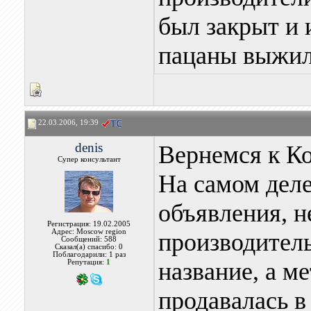
был закрыт и 
пацаны выжил
22.03.2006, 19:39
denis
Вернемся к Ко
Супер консультант
На самом дел
объявления, н
Регистрация: 19.02.2005
Адрес: Moscow region
производител
Сообщений: 588
Сказал(а) спасибо: 0
Поблагодарили: 1 раз
название, а м
Репутация:
1
продавалась 