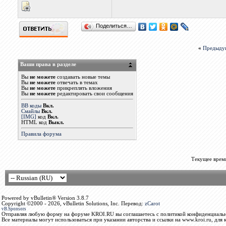
Поделиться…
«
Предыду
Ваши права в разделе
Вы
не можете
создавать новые темы
Вы
не можете
отвечать в темах
Вы
не можете
прикреплять вложения
Вы
не можете
редактировать свои сообщения
BB коды
Вкл.
Смайлы
Вкл.
[IMG]
код
Вкл.
HTML код
Выкл.
Правила форума
Текущее врем
Powered by vBulletin® Version 3.8.7
Copyright ©2000 - 2026, vBulletin Solutions, Inc. Перевод:
zCarot
vB.Sponsors
Отправляя любую форму на форуме KROI.RU вы соглашаетесь с политикой конфиденциальн
Все материалы могут использоваться при указании авторства и ссылки на www.kroi.ru, для 