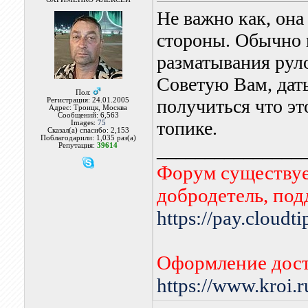
Не важно как, она
стороны. Обычно 
разматывания рул
Советую Вам, дать
Пол:
получиться что эт
Регистрация: 24.01.2005
Адрес: Троицк, Москва
Сообщений: 6,563
топике.
Images:
75
Сказал(а) спасибо: 2,153
Поблагодарили: 1,035 раз(а)
_______________
Репутация:
39614
Форум существует
добродетель, по
https://pay.cloudt
Оформление дост
https://www.kroi.