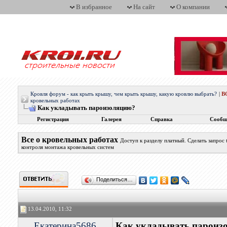
В избранное
На сайт
О компании
Кровля форум - как крыть крышу, чем крыть крышу, какую кровлю выбрать?
|
В
кровельных работах
Как укладывать пароизоляцию?
Регистрация
Галерея
Справка
Сообщ
Все о кровельных работах
Доступ к разделу платный. Сделать запрос
контроля монтажа кровельных систем
Поделиться…
13.04.2010, 11:32
Екатерина5686
Как укладывать пароиз