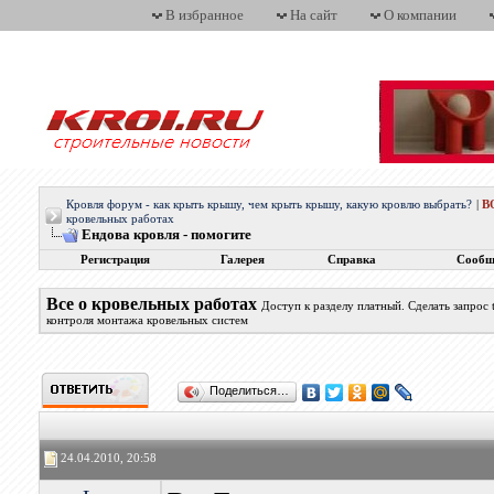
В избранное
На сайт
О компании
Кровля форум - как крыть крышу, чем крыть крышу, какую кровлю выбрать?
|
В
кровельных работах
Ендова кровля - помогите
Регистрация
Галерея
Справка
Сообщ
Все о кровельных работах
Доступ к разделу платный. Сделать запрос
контроля монтажа кровельных систем
Поделиться…
24.04.2010, 20:58