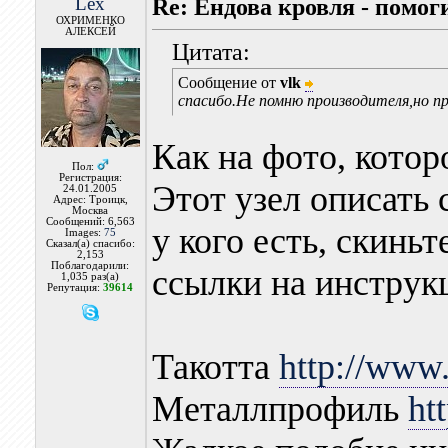
Lex
Re: Ендова кровля - помог
ОХРИМЕНКО
АЛЕКСЕЙ
Цитата:
Сообщение от
vlk
спасибо.Не помню производителя,но п
Как на фото, котор
Пол:
Регистрация:
Этот узел описать 
24.01.2005
Адрес: Троицк,
Москва
Сообщений: 6,563
у кого есть, скиньт
Images:
75
Сказал(а) спасибо:
2,153
Поблагодарили:
ссылки на инструк
1,035 раз(а)
Репутация:
39614
Такотта
http://www.
Металлпрофиль
ht