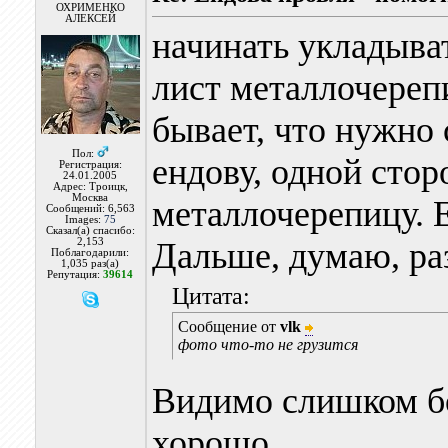
ОХРИМЕНКО
АЛЕКСЕЙ
начинать укладыват
лист металлочереп
бывает, что нужно
Пол:
ендову, одной стор
Регистрация:
24.01.2005
Адрес: Троицк,
Москва
металлочерепицу. Е
Сообщений: 6,563
Images:
75
Сказал(а) спасибо:
2,153
Дальше, думаю, раз
Поблагодарили:
1,035 раз(а)
Репутация:
39614
Цитата:
Сообщение от
vlk
фото что-то не грузится
Видимо слишком б
хорошо.