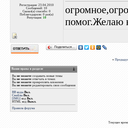
Регистрация: 23.04.2010
огромное,огро
Сообщений: 10
Сказал(а) спасибо: 0
Поблагодарили: 0 раз(а)
Репутация:
10
помог.Желаю в
Поделиться…
«
Предыду
Ваши права в разделе
Вы
не можете
создавать новые темы
Вы
не можете
отвечать в темах
Вы
не можете
прикреплять вложения
Вы
не можете
редактировать свои сообщения
BB коды
Вкл.
Смайлы
Вкл.
[IMG]
код
Вкл.
HTML код
Выкл.
Правила форума
Текущее врем