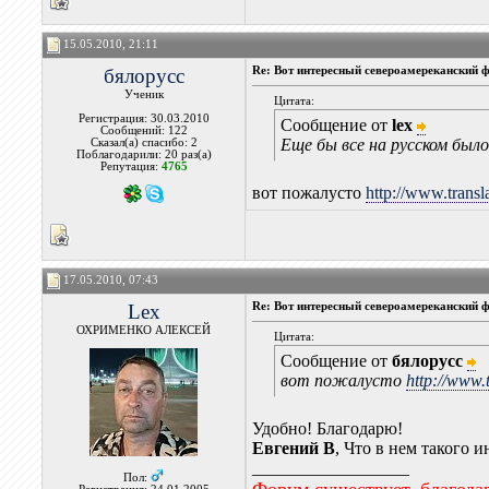
15.05.2010, 21:11
бялорусс
Re: Вот интересный североамереканский ф
Ученик
Цитата:
Регистрация: 30.03.2010
Сообщение от
lex
Сообщений: 122
Еще бы все на русском был
Сказал(а) спасибо: 2
Поблагодарили: 20 раз(а)
Репутация:
4765
вот пожалусто
http://www.transla
17.05.2010, 07:43
Lex
Re: Вот интересный североамереканский ф
ОХРИМЕНКО АЛЕКСЕЙ
Цитата:
Сообщение от
бялорусс
вот пожалусто
http://www.
Удобно! Благодарю!
Евгений В
, Что в нем такого 
__________________
Пол: