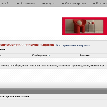
На сайт
О компании
Услуги
Магазин кровли
Контак
ВОПРОС-ОТВЕТ-СОВЕТ КРОВЕЛЬЩИКОВ
|
Все о кровельных материалах
ько.
ка
Сообщество
Реклама
помощь в выборе, опыт использования, качество, стоимость, производители, отзывы, вариа
 по кровле и не только.