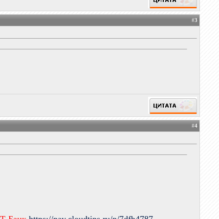
#
3
#
4