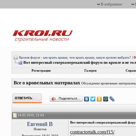
В избранное
Кровля форум - как крыть крышу, чем крыть крышу, какую кровлю выбрать?
|
Вот интересный североамереканский форум по кровле и не тол
Регистрация
Галерея
Справ
Все о кровельных материалах
Обсуждение кровельных материалов, 
Поделиться…
14.05.2010, 21:04
Евгений В
Вот интересный североамереканский форум
Новичок
contractortalk.com/f15/
Регистрация: 19.01.2010