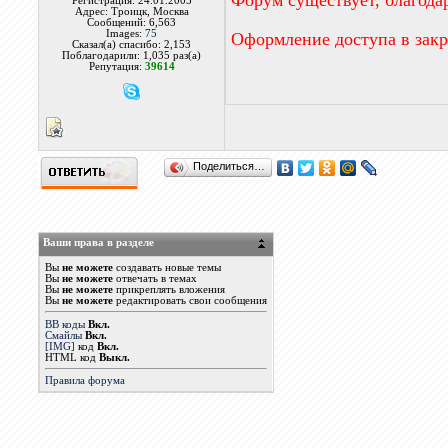
Форум существует, благода
Регистрация: 24.01.2005
Адрес: Троицк, Москва
Сообщений: 6,563
Images:
75
Оформление доступа в зак
Сказал(а) спасибо: 2,153
Поблагодарили: 1,035 раз(а)
Репутация:
39614
Поделиться…
Ваши права в разделе
Вы
не можете
создавать новые темы
Вы
не можете
отвечать в темах
Вы
не можете
прикреплять вложения
Вы
не можете
редактировать свои сообщения
BB коды
Вкл.
Смайлы
Вкл.
[IMG]
код
Вкл.
HTML код
Выкл.
Правила форума