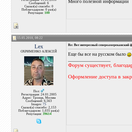
Много полезной информации
Сообщений: 6
Сказал(а) спасибо: 0
Поблагодарили: 0 раз(а)
Репутация:
100
15.05.2010, 08:22
Lex
Re: Вот интересный североамереканский ф
ОХРИМЕНКО АЛЕКСЕЙ
Еще бы все на русском было
__________________
Форум существует, благода
Оформление доступа в зак
Пол:
Регистрация: 24.01.2005
Адрес: Троицк, Москва
Сообщений: 6,563
Images:
75
Сказал(а) спасибо: 2,153
Поблагодарили: 1,035 раз(а)
Репутация:
39614