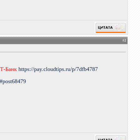
#
2
 Т-Банк
https://pay.cloudtips.ru/p/7dfb4787
9#post68479