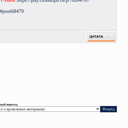
 Т-Банк
https://pay.cloudtips.ru/p/7dfb4787
9#post68479
рый переход