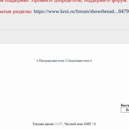
ря поддержке. Проявите добродетель, поддержите форум.
рытые разделы:
https://www.kroi.ru/forum/showthread...847
«
Предыдущая тема
|
Следующая тема
»
Быст
Текущее время:
21:07
. Часовой пояс GMT +3.