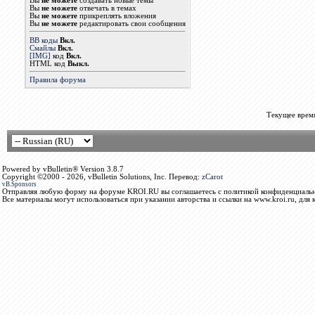
Вы
не можете
создавать новые темы
Вы
не можете
отвечать в темах
Вы
не можете
прикреплять вложения
Вы
не можете
редактировать свои сообщения
BB коды
Вкл.
Смайлы
Вкл.
[IMG]
код
Вкл.
HTML код
Выкл.
Правила форума
Текущее врем
Powered by vBulletin® Version 3.8.7
Copyright ©2000 - 2026, vBulletin Solutions, Inc. Перевод:
zCarot
vB.Sponsors
Отправляя любую форму на форуме KROI.RU вы соглашаетесь с политикой конфиденциальн
Все материалы могут использоваться при указании авторства и ссылки на www.kroi.ru, для 