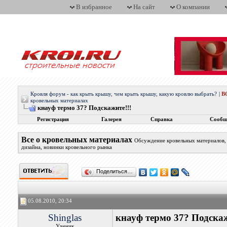
В избранное
На сайт
О компании
Кровля форум - как крыть крышу, чем крыть крышу, какую кровлю выбрать?
|
В
кровельных материалах
кнауф термо 37? Подскажите!!!
Регистрация
Галерея
Справка
Сообщ
Все о кровельных материалах
Обсуждение кровельных материалов, 
дизайна, новинки кровельного рынка
Поделиться…
05.08.2010, 20:34
Shinglas
кнауф термо 37? Подскаж
Ученик