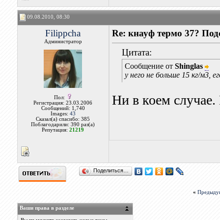
09.08.2010, 08:30
Filippcha
Re: кнауф термо 37? Под
Администратор
Цитата:
Сообщение от
Shinglas
у него не больше 15 кг/м3,
Ни в коем случае.
Пол:
Регистрация: 23.03.2006
Сообщений: 1,740
Images:
43
Сказал(а) спасибо: 385
Поблагодарили: 390 раз(а)
Репутация:
21219
Поделиться…
«
Предыду
Ваши права в разделе