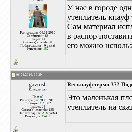
У нас в городе од
утеплитель кнауф 
Сам материал непл
Регистрация: 04.01.2010
в распор поставит
Сообщений: 86
Images:
41
Сказал(а) спасибо: 0
его можно использ
Поблагодарили: 0 раз(а)
Репутация:
157
06.08.2010, 09:29
gavrosh
Re: кнауф термо 37? Под
Консультант
Это маленькая пл
Пол:
Регистрация: 20.05.2006
Сообщений: 1,602
утеплитель на ска
Images:
21
Сказал(а) спасибо: 125
Поблагодарили: 318 раз(а)
Репутация:
35438