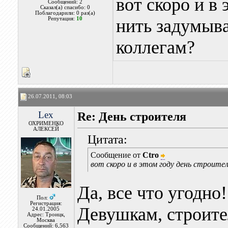
вот скоро и в
Сообщений: 2
Сказал(а) спасибо: 0
Поблагодарили: 0 раз(а)
Репутация:
10
нить задумыва
коллегам?
26.07.2011, 08:03
Lex
Re: День строителя
ОХРИМЕНКО
АЛЕКСЕЙ
Цитата:
Сообщение от
Ctro
вот скоро и в этом году день строит
Да, все что угодно!
Пол:
Регистрация:
Девушкам, строит
24.01.2005
Адрес: Троицк,
Москва
Сообщений: 6,563