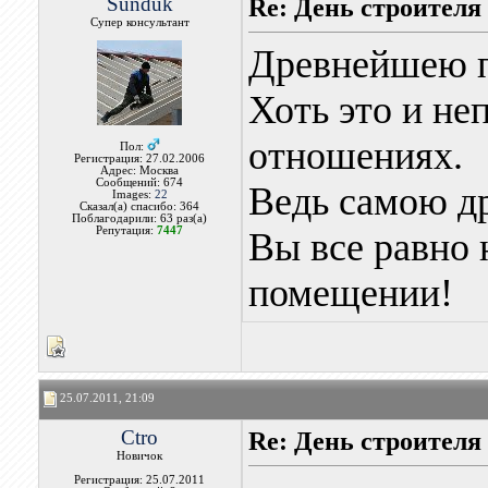
Sunduk
Re: День строителя
Супер консультант
Древнейшею п
Хоть это и не
отношениях.
Пол:
Регистрация: 27.02.2006
Адрес: Москва
Сообщений: 674
Ведь самою д
Images:
22
Сказал(а) спасибо: 364
Поблагодарили: 63 раз(а)
Репутация:
7447
Вы все равно 
помещении!
25.07.2011, 21:09
Ctro
Re: День строителя
Новичок
Регистрация: 25.07.2011