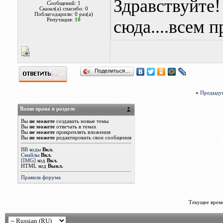
Здравствуйте!
Сообщений: 1
Сказал(а) спасибо: 0
Поблагодарили: 0 раз(а)
Репутация:
10
сюда....всем п
Поделиться…
«
Предыду
Ваши права в разделе
Вы
не можете
создавать новые темы
Вы
не можете
отвечать в темах
Вы
не можете
прикреплять вложения
Вы
не можете
редактировать свои сообщения
BB коды
Вкл.
Смайлы
Вкл.
[IMG]
код
Вкл.
HTML код
Выкл.
Правила форума
Текущее врем