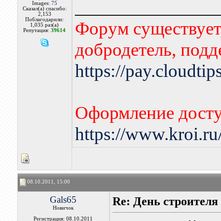
________________
Images:
75
Сказал(а) спасибо:
2,153
Поблагодарили:
Форум существует,
1,035 раз(а)
Репутация:
39614
добродетель, подд
https://pay.cloudti
Оформление досту
https://www.kroi.r
08.10.2011, 15:00
Gals65
Re: День строителя
Новичок
Регистрация: 08.10.2011