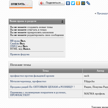
Поделиться…
«
Предыду
Ваши права в разделе
Вы
не можете
создавать новые темы
Вы
не можете
отвечать в темах
Вы
не можете
прикреплять вложения
Вы
не можете
редактировать свои сообщения
BB коды
Вкл.
Смайлы
Вкл.
[IMG]
код
Вкл.
HTML код
Выкл.
Правила форума
Похожие темы
Тема
Автор
профнастил против фальцевой кровли
such
Металлочерепица, профнастил
Filippcha
Продажа раций По ОПТОВЫМ ЦЕНАМ в РОЗНИЦУ !
Рации, Покупка Рад
Оцинковка с полимерным покрытием в рулонах,
МАГМА профиль
ПРОФНАСТИЛ!!
Текущее врем