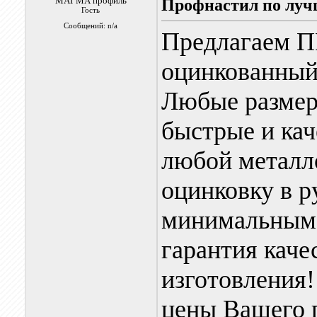
МАГМА профиль
Профнастил по луч
Гость
Сообщений: n/a
Предлагаем 
оцинкованный
Любые размеры
быстрые и кач
любой металл
оцинковку в ру
минимальным 
гарантия каче
изготовлени
цены Вашего п