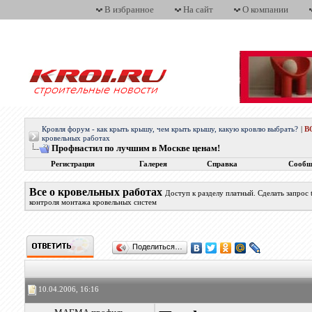
В избранное
На сайт
О компании
Кровля форум - как крыть крышу, чем крыть крышу, какую кровлю выбрать?
|
В
кровельных работах
Профнастил по лучшим в Москве ценам!
Регистрация
Галерея
Справка
Сообщ
Все о кровельных работах
Доступ к разделу платный. Сделать запрос
контроля монтажа кровельных систем
Поделиться…
10.04.2006, 16:16