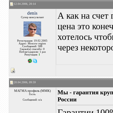
12.04.2006, 20:14
denis
А как на счет
Супер консультант
цена это коне
хотелось чтоб
Регистрация: 19.02.2005
Адрес: Moscow region
через некотор
Сообщений: 588
Сказал(а) спасибо: 0
Поблагодарили: 1 раз
Репутация:
1
20.04.2006, 09:59
МАГМА профиль (ММК)
Мы - гарантия кру
Гость
России
Сообщений: n/a
Гарантии 100