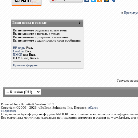
«
Предыду
Ваши права в разделе
Вы
не можете
создавать новые темы
Вы
не можете
отвечать в темах
Вы
не можете
прикреплять вложения
Вы
не можете
редактировать свои сообщения
BB коды
Вкл.
Смайлы
Вкл.
[IMG]
код
Вкл.
HTML код
Выкл.
Правила форума
Текущее врем
Powered by vBulletin® Version 3.8.7
Copyright ©2000 - 2026, vBulletin Solutions, Inc. Перевод:
zCarot
vB.Sponsors
Отправляя любую форму на форуме KROI.RU вы соглашаетесь с политикой конфиденциальн
Все материалы могут использоваться при указании авторства и ссылки на www.kroi.ru, для 