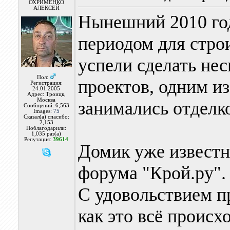
ОХРИМЕНКО
АЛЕКСЕЙ
Нынешний 2010 го
периодом для стро
успели сделать не
Пол:
проектов, одним из
Регистрация:
24.01.2005
Адрес: Троицк,
Москва
занимались отделк
Сообщений: 6,563
Images:
75
Сказал(а) спасибо:
2,153
Поблагодарили:
1,035 раз(а)
Репутация:
39614
Домик уже известн
форума "Крой.ру". 
С удовольствием п
как это всё происх