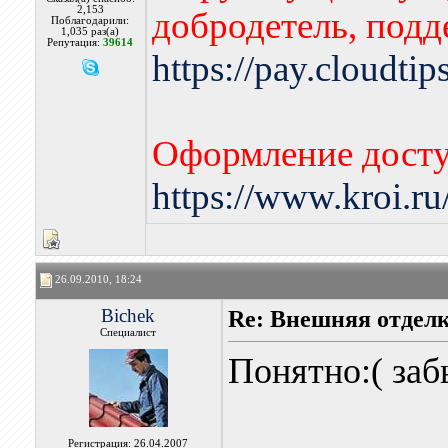
2,153
добродетель, подд
Поблагодарили:
1,035 раз(а)
Репутация:
39614
https://pay.cloudti
Оформление досту
https://www.kroi.r
26.09.2010, 18:24
Bichek
Re: Внешняя отдел
Специалист
Понятно:( заб
Регистрация: 26.04.2007