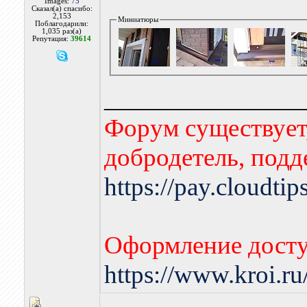
Images:
75
Сказал(а) спасибо:
2,153
Миниатюры
Поблагодарили:
1,035 раз(а)
Репутация:
39614
________________
Форум существует,
добродетель, подд
https://pay.cloudti
Оформление досту
https://www.kroi.r