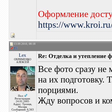
Оформление досту
https://www.kroi.r
13.09.2010, 08:18
Lex
Re: Отделка и утепление ф
ОХРИМЕНКО
АЛЕКСЕЙ
Все фото сразу не 
на их подготовку. 
порциями.
Пол:
Жду вопросов и ко
Регистрация:
24.01.2005
Адрес: Троицк,
Москва
Сообщений: 6,563