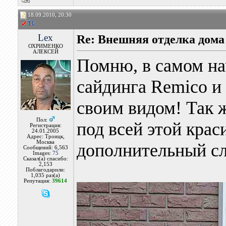
18.09.2010, 20:30
Lex
Re: Внешняя отделка дома
ОХРИМЕНКО
АЛЕКСЕЙ
Помню, в самом на
сайдинга Remico и
своим видом! Так ж
Пол:
под всей этой крас
Регистрация:
24.01.2005
Адрес: Троицк,
Москва
дополнительный сл
Сообщений: 6,563
Images:
75
Сказал(а) спасибо:
2,153
Поблагодарили:
1,035 раз(а)
Репутация:
39614