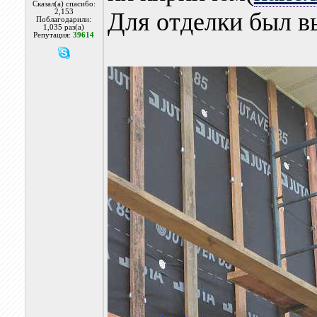
Сказал(а) спасибо:
2,153
Для отделки был 
Поблагодарили:
1,035 раз(а)
Репутация:
39614