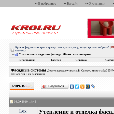
В избранное
На сайт
О компании
Кровля форум - как крыть крышу, чем крыть крышу, какую кровлю выбрать?
|
В
системы
Утепление и отделка фасада. Фото+коментарии
Регистрация
Галерея
Справка
Сообщ
Фасадные системы
Доступ к разделу платный. Сделать запрос tatka385
технологии и их реализация
Поделиться…
06.09.2010, 14:43
Lex
Утепление и отделка фаса