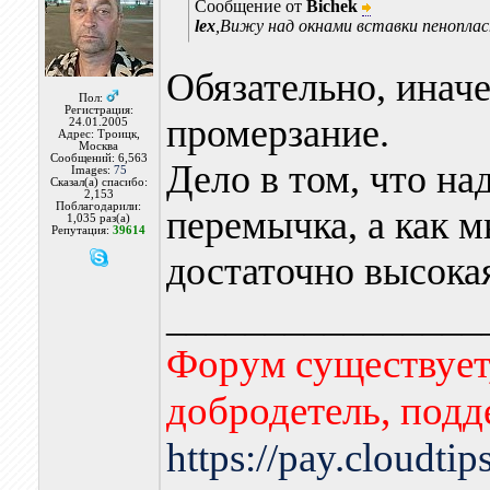
Сообщение от
Bichek
lex
,Вижу над окнами вставки пеноплас
Обязательно, инач
Пол:
Регистрация:
промерзание.
24.01.2005
Адрес: Троицк,
Москва
Сообщений: 6,563
Дело в том, что на
Images:
75
Сказал(а) спасибо:
2,153
Поблагодарили:
перемычка, а как м
1,035 раз(а)
Репутация:
39614
достаточно высока
________________
Форум существует,
добродетель, подд
https://pay.cloudti