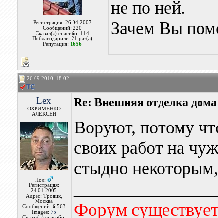
не по ней.
Зачем Вы пом
Регистрация: 26.04.2007
Сообщений: 220
Сказал(а) спасибо: 114
Поблагодарили: 21 раз(а)
Репутация:
1656
26.09.2010, 18:02
Lex
Re: Внешняя отделка дома
ОХРИМЕНКО
АЛЕКСЕЙ
Воруют, потому чт
своих работ на чуж
стыдно некоторым,
Пол:
________________
Регистрация:
24.01.2005
Адрес: Троицк,
Москва
Форум существует,
Сообщений: 6,563
Images:
75
Сказал(а) спасибо: