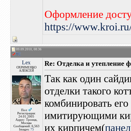
Оформление досту
https://www.kroi.r
09.09.2010, 08:36
Lex
Re: Отделка и утепление ф
ОХРИМЕНКО
АЛЕКСЕЙ
Так как один сайди
отделки такого ко
комбинировать его
Пол:
имитирующими кир
Регистрация:
24.01.2005
Адрес: Троицк,
Москва
их кирпичем(
панел
Сообщений: 6,563
Images:
75