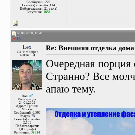
Сообщений: 220
Сказал(а) спасибо: 114
Поблагодарили: 21 раз(а)
Репутация:
1656
26.09.2010, 18:41
Lex
Re: Внешняя отделка дома
ОХРИМЕНКО
АЛЕКСЕЙ
Очередная порция 
Странно? Все молча
апаю тему.
Пол:
Регистрация:
24.01.2005
Адрес: Троицк,
Москва
Сообщений: 6,563
Images:
75
Сказал(а) спасибо:
2,153
Поблагодарили:
1,035 раз(а)
Репутация:
39614