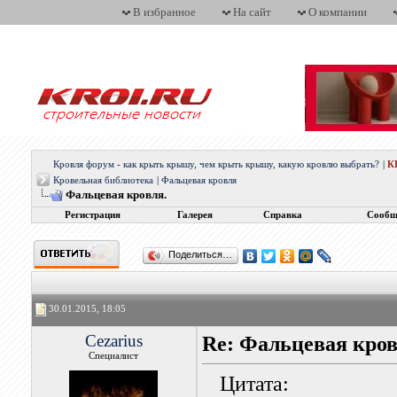
В избранное
На сайт
О компании
Кровля форум - как крыть крышу, чем крыть крышу, какую кровлю выбрать?
|
К
Кровельная библиотека
|
Фальцевая кровля
Фальцевая кровля.
Регистрация
Галерея
Справка
Сообщ
Поделиться…
30.01.2015, 18:05
Cezarius
Re: Фальцевая кров
Специалист
Цитата: