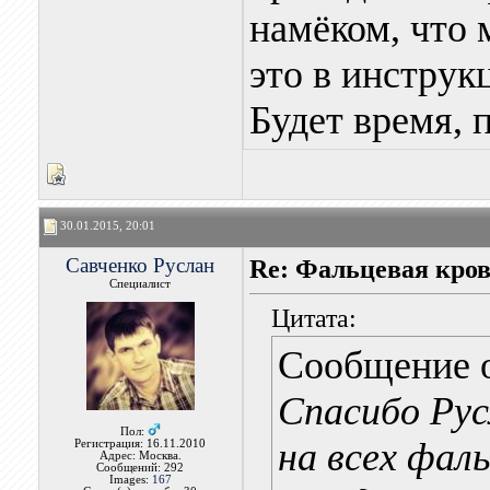
намёком, что 
это в инструк
Будет время, 
30.01.2015, 20:01
Савченко Руслан
Re: Фальцевая кров
Специалист
Цитата:
Сообщение 
Спасибо Рус
Пол:
на всех фал
Регистрация: 16.11.2010
Адрес: Москва.
Сообщений: 292
Images:
167