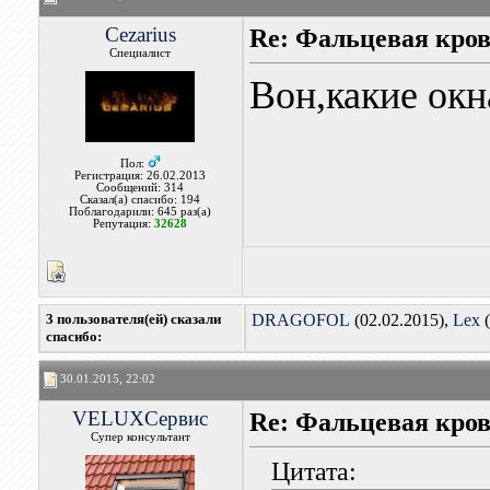
Cezarius
Re: Фальцевая кров
Специалист
Вон,какие окн
Пол:
Регистрация: 26.02.2013
Сообщений: 314
Сказал(а) спасибо: 194
Поблагодарили: 645 раз(а)
Репутация:
32628
3 пользователя(ей) сказали
DRAGOFOL
(02.02.2015),
Lex
(
cпасибо:
30.01.2015, 22:02
VELUXСервис
Re: Фальцевая кров
Супер консультант
Цитата: