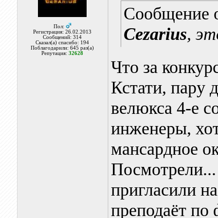
Сообщение 
Пол:
Cezarius
, э
Регистрация: 26.02.2013
Сообщений: 314
Сказал(а) спасибо: 194
Поблагодарили: 645 раз(а)
Репутация:
32628
Что за конкур
Кстати, пару 
велюкса 4-е с
инженеры, хот
мансардное ок
Посмотрели...
пригласили на
преподаёт по ф