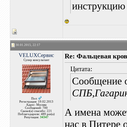
инструкцию 
30.01.2015, 22:17
VELUXСервис
Re: Фальцевая кров
Супер консультант
Цитата:
Сообщение 
СПБ,Гагарин
Пол:
Регистрация: 19.02.2013
Адрес: Москва
Сообщений: 700
А имена может
Сказал(а) спасибо: 221
Поблагодарили: 489 раз(а)
Репутация:
34347
нас в Питере 