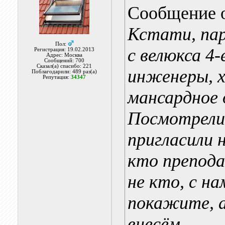
Сообщение 
Кстати, пар
Пол:
с велюкса 4
Регистрация: 19.02.2013
Адрес: Москва
Сообщений: 700
Сказал(а) спасибо: 221
инженеры, х
Поблагодарили: 489 раз(а)
Репутация:
34347
мансардное 
Посмотрели.
пригласили 
кто препода
не кто, с н
покажите, 
внесём.