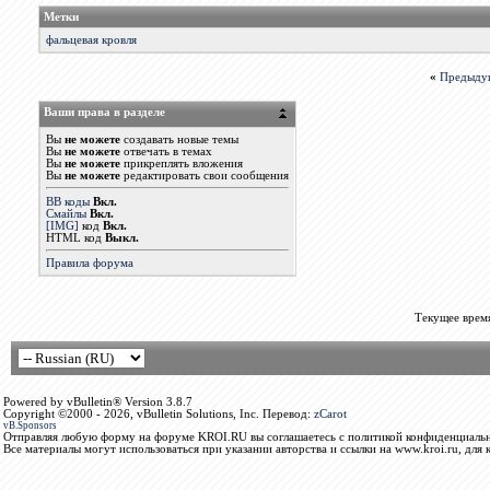
Метки
фальцевая кровля
«
Предыду
Ваши права в разделе
Вы
не можете
создавать новые темы
Вы
не можете
отвечать в темах
Вы
не можете
прикреплять вложения
Вы
не можете
редактировать свои сообщения
BB коды
Вкл.
Смайлы
Вкл.
[IMG]
код
Вкл.
HTML код
Выкл.
Правила форума
Текущее врем
Powered by vBulletin® Version 3.8.7
Copyright ©2000 - 2026, vBulletin Solutions, Inc. Перевод:
zCarot
vB.Sponsors
Отправляя любую форму на форуме KROI.RU вы соглашаетесь с политикой конфиденциальн
Все материалы могут использоваться при указании авторства и ссылки на www.kroi.ru, для 