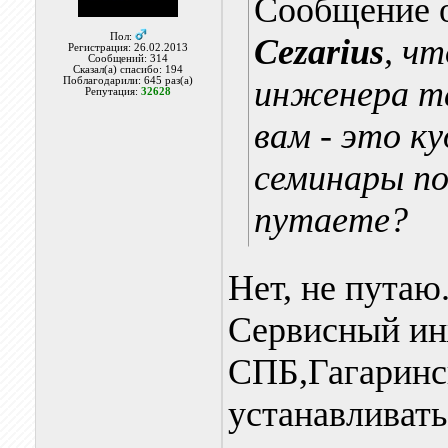
Сообщение 
Пол:
Cezarius
, чт
Регистрация: 26.02.2013
Сообщений: 314
Сказал(а) спасибо: 194
инженера та
Поблагодарили: 645 раз(а)
Репутация:
32628
вам - это к
семинары по
путаете?
Нет, не путаю
Сервисный ин
СПБ,Гагаринск
устанавливать