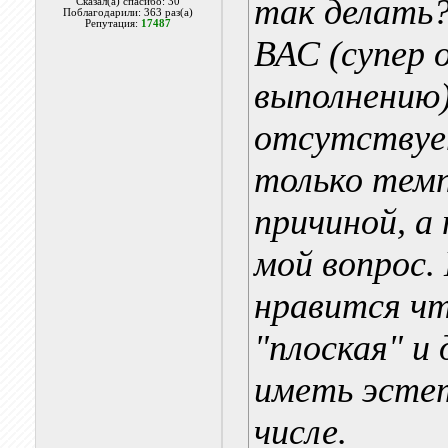
так делать?
Сказал(а) спасибо: 30
Поблагодарили: 363 раз(а)
Репутация:
17487
ВАС (супер 
выполнению)
отсутствует
только тем
причиной, а
мой вопрос.
нравится чт
"плоская" и
иметь эсте
числе.