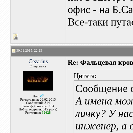
офис - на Б.С
Все-таки путае
30.01.2015, 22:23
Cezarius
Re: Фальцевая кров
Специалист
Цитата:
Сообщение 
Пол:
А имена мо
Регистрация: 26.02.2013
Сообщений: 314
Сказал(а) спасибо: 194
личку? У на
Поблагодарили: 645 раз(а)
Репутация:
32628
инженер, а 