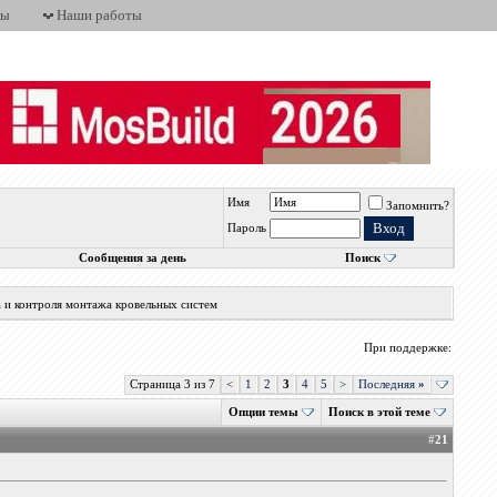
ты
Наши работы
Имя
Запомнить?
Пароль
Сообщения за день
Поиск
а и контроля монтажа кровельных систем
При поддержке:
Страница 3 из 7
<
1
2
3
4
5
>
Последняя
»
Опции темы
Поиск в этой теме
#
21