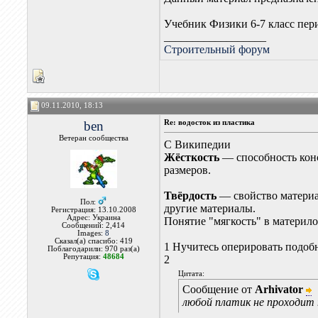
Учебник Физики 6-7 класс пе
__________________
Строительный форум
09.11.2010, 18:13
ben
Re: водосток из пластика
Ветеран сообщества
С Википедии
Жёсткость
— способность кон
размеров.
Твёрдость
— свойство материал
Пол:
другие материалы.
Регистрация: 13.10.2008
Адрес: Украина
Понятие "мягкость" в материло
Сообщений: 2,414
Images:
8
Сказал(а) спасибо: 419
1 Нучитесь оперировать подоб
Поблагодарили: 970 раз(а)
Репутация:
48684
2
Цитата:
Сообщение от
Arhivator
любой платик не проходит 