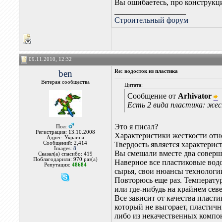
Вы ошибаетесь, про конструкци
__________________
Строительный форум
09.11.2010, 12:32
ben
Re: водосток из пластика
Ветеран сообщества
Цитата:
Сообщение от
Arhivator
Есть 2 вида пластика: жес
Это я писал?
Пол:
Регистрация: 13.10.2008
Характеристики жесткости отн
Адрес: Украина
Сообщений: 2,414
Твердость является характерис
Images:
8
Вы смешали вместе два соверш
Сказал(а) спасибо: 419
Поблагодарили: 970 раз(а)
Наверное все пластиковые вод
Репутация:
48684
сырья, свои нюансы технологи
Повторюсь еще раз. Температур
или где-нибудь на крайнем сев
Все зависит от качества пласт
который не выгорает, пластичн
либо из некачественных компо