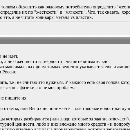
 толком объяснить как рядовому потребителю определить "жестк
пределив их по "жесткости" и "мягкости". Что, так сказать, хор
о это, а не читать холивары металл vs пластик.
 не идет.
и, а не о жесткости и твердости - читайте внимательно.
мо максимальных допустимых величин указывается еще и амплит
в России.
ять, т.к. не считаю это нужным. У каждого есть своя голова котор
е законы физики, то не моя проблема.
 не пишите их
и ответы, или Вы их не понимаете - пластиковые водостоки лучше
цы которых разбираются (или люди которые за здание отвечают), 
урной ценности, либо в них вложено много средств - и попробуйт
 исключительно для блага производителей, который зарабатывает