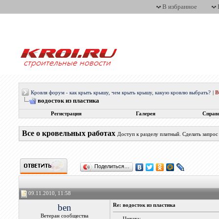
В избранное
Кровля форум - как крыть крышу, чем крыть крышу, какую кровлю выбрать?
|
водосток из пластика
Регистрация
Галерея
Справ
Все о кровельных работах
Доступ к разделу платный. Сделать запро
Поделиться…
09.11.2010, 11:58
ben
Re: водосток из пластика
Ветеран сообщества
Цитата: