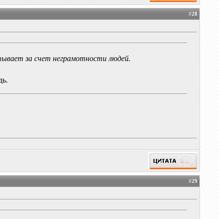
#
28
тывает за счет неграмотности людей.
дь.
#
29