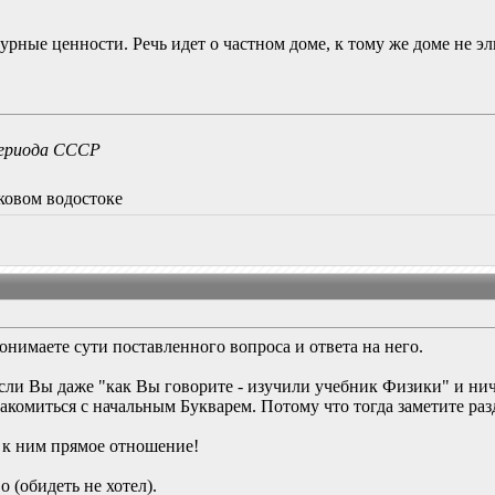
турные ценности. Речь идет о частном доме, к тому же доме не э
 периода СССР
иковом водостоке
онимаете сути поставленного вопроса и ответа на него.
если Вы даже "как Вы говорите - изучили учебник Физики" и нич
накомиться с начальным Букварем. Потому что тогда заметите раз
 к ним прямое отношение!
 (обидеть не хотел).