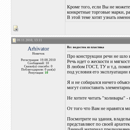
Кроме того, если Вы не можете
конкретные торговые марки, рас
В этой теме хотят узнать именн
09.11.2010, 13:11
Arhivator
Re: водосток из пластика
Новичок
Про конструкции речи не шло и
Регистрация: 19.08.2010
Речь идет о жескости и мягкост
Сообщений: 10
В любом ГОСТ, ТУ и т.д. поми
Сказал(а) спасибо: 0
Поблагодарили: 0 раз(а)
под условия его эксплуатации 
Репутация:
10
Я и не собирался ничего объясн
могут сопоставить элементарны
Не хотите читать "холивары" -
От того что Вам не нравятся мо
Посмотрите на здания, владель
представляют по своей архитект
Данный материал предназначен