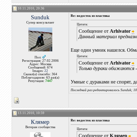
10.11.2010, 20:36
Sunduk
Re: водосток из пластика
Супер консультант
Цитата:
Сообщение от
Arhivator
Данный материал предназн
Еще один умник нашелся. Обма
Цитата:
Пол:
Регистрация: 27.02.2006
Сообщение от
Arhivator
Адрес: Москва
Сообщений: 674
Только дураки обижаются 
Images:
22
Сказал(а) спасибо: 364
Поблагодарили: 63 раз(а)
Репутация:
7447
Умные с дураками не спорят, д
Последний раз редактировалось Sunduk; 10
13.11.2010, 10:59
Клямер
Re: водосток из пластика
Ветеран сообщества
Цитата:
Сообщение от
Клямер