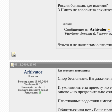
Россия большая, где именно?
3 Никто не говорит за архитек
Цитата:
Сообщение от
Arhivator
Учебник Физики 6-7 класс
Что-то я не нашел там о пласт
09.11.2010, 20:06
Arhivator
Re: водосток из пластика
Новичок
Спор бесполезен, Вы даже не п
Регистрация: 19.08.2010
Сообщений: 10
И уж извините за прямоту, но 
Сказал(а) спасибо: 0
Поблагодарили: 0 раз(а)
заново - но предварительно оз
Репутация:
10
Пластиковые водостоки имеют
Обижаться или нет - Ваше право