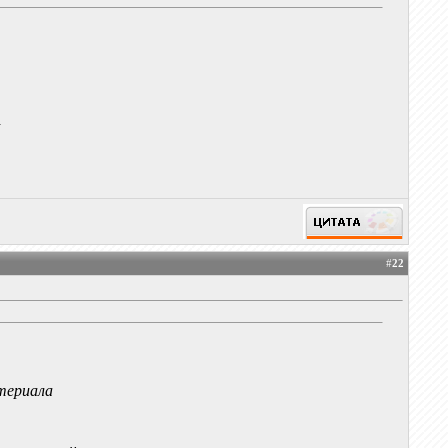
а
#
22
атериала