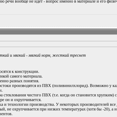
ю речи вообще не идет - вопрос именно в материале и его физич
ткий и мягкий - мягкий норм, жесткий треснет
осятся к конструкции.
тикой самого материала.
енно разных понятия.
остоки производятся из ПВХ (поливинилхлорид). Возможно у каж
и.
а стеклования чистого ПВХ (т.е. когда он становится хрупким) 
ере он и охрупчивается.
ика и технологии производства. У некоторых производителей все
ый, не охрупчивается при низких температурах (хотя бы -20), а 
нентов.