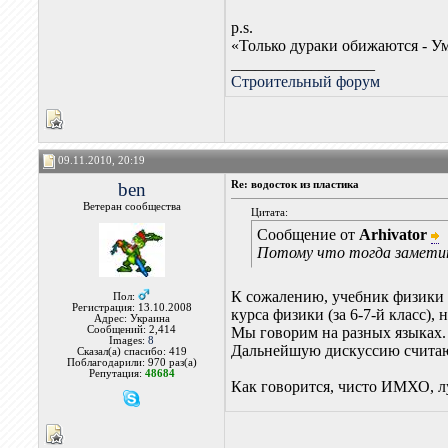
p.s.
«Только дураки обижаются - У
__________________
Строительный форум
09.11.2010, 20:19
ben
Re: водосток из пластика
Ветеран сообщества
Цитата:
Сообщение от
Arhivator
Потому что тогда заметит
К сожалению, учебник физики 
Пол:
Регистрация: 13.10.2008
курса физики (за 6-7-й класс),
Адрес: Украина
Сообщений: 2,414
Мы говорим на разных языках. 
Images:
8
Дальнейшую дискуссию счита
Сказал(а) спасибо: 419
Поблагодарили: 970 раз(а)
Репутация:
48684
Как говорится, чисто ИМХО, луч