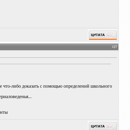
#
27
не что-либо доказать с помощью определений школьного
ериаловеденья...
анты