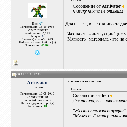
Сообщение от
Arhivator
Физику никто не отменял
Для начала, вы сравниваете дв
Пол:
Регистрация: 13.10.2008
Адрес: Украина
Сообщений: 2,414
"Жесткость конструкции" (не м
Images:
8
"Мягкость" материала - это на 
Сказал(а) спасибо: 419
Поблагодарили: 970 раз(а)
Репутация:
48684
09.11.2010, 12:15
Arhivator
Re: водосток из пластика
Новичок
Цитата:
Регистрация: 19.08.2010
Сообщение от
ben
Сообщений: 10
Для начала, вы сравнивает
Сказал(а) спасибо: 0
Поблагодарили: 0 раз(а)
Репутация:
10
"Жесткость конструкции" (
"Мягкость" материала - эт