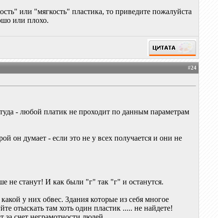
ость" или "мягкость" пластика, то приведите пожалуйста
ошо или плохо.
#
24
уда - любой платик не проходит по данным параметрам
ой он думает - если это не у всех получается и они не
 не станут! И как были "г" так "г" и останутся.
какой у них обвес. Здания которые из себя многое
е отыскать там хоть один пластик ..... не найдете!
 за счет неграмотности людей.