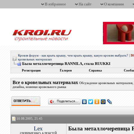
В избранное
На сайт
О компании
Кровля форум - как крыть крышу, чем крыть крышу, какую кровлю выбрать?
|
В
кровельных материалах
Была металлочерепица RANNILA, стала RUUKKI
Регистрация
Галерея
Справка
Сообщ
Все о кровельных материалах
Обсуждение кровельных материалов, 
дизайна, новинки кровельного рынка
Поделиться…
10.08.2005, 21:45
Lex
Была металлочерепица
ОХРИМЕНКО АЛЕКСЕЙ