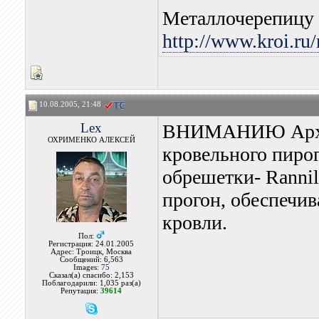
Металлочерепицу 
http://www.kroi.ru/
10.08.2005, 21:48
Lex
ВНИМАНИЮ Архите
ОХРИМЕНКО АЛЕКСЕЙ
кровельного пирог
обрешетки- Rannil
прогон, обеспеч
кровли.
Пол:
Регистрация: 24.01.2005
Адрес: Троицк, Москва
Сообщений: 6,563
Images:
75
Сказал(а) спасибо: 2,153
Поблагодарили: 1,035 раз(а)
Репутация:
39614