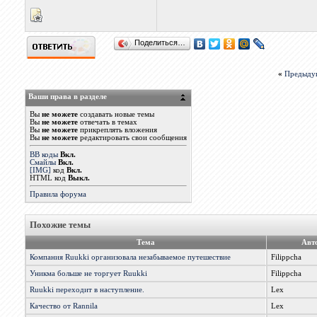
Поделиться…
«
Предыду
Ваши права в разделе
Вы
не можете
создавать новые темы
Вы
не можете
отвечать в темах
Вы
не можете
прикреплять вложения
Вы
не можете
редактировать свои сообщения
BB коды
Вкл.
Смайлы
Вкл.
[IMG]
код
Вкл.
HTML код
Выкл.
Правила форума
Похожие темы
Тема
Авт
Компания Ruukki организовала незабываемое путешествие
Filippcha
Уникма больше не торгует Ruukki
Filippcha
Ruukki переходит в наступление.
Lex
Качество от Rannila
Lex