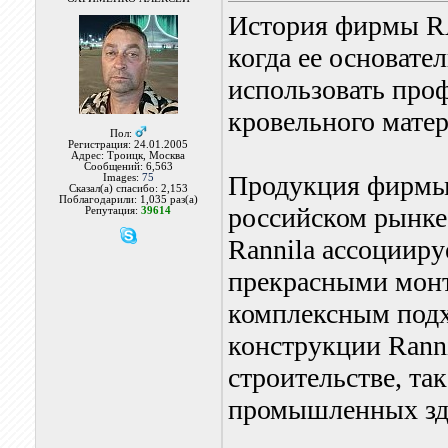
История фирмы RA
когда ее основате
использовать про
кровельного матер
Пол:
Регистрация: 24.01.2005
Адрес: Троицк, Москва
Сообщений: 6,563
Продукция фирмы
Images:
75
Сказал(а) спасибо: 2,153
Поблагодарили: 1,035 раз(а)
российском рынке
Репутация:
39614
Rannila ассоцииру
прекрасными монт
комплексным подх
конструкции Ranni
строительстве, та
промышленных зд