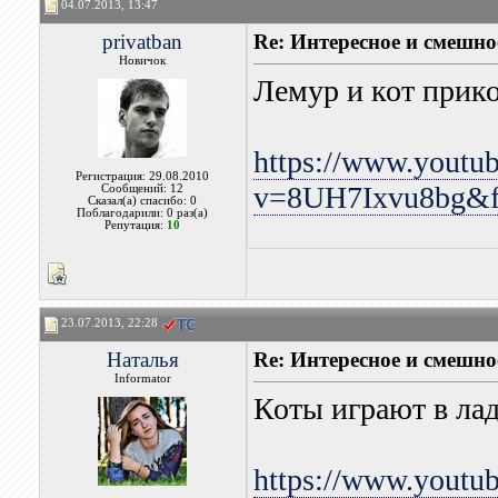
04.07.2013, 13:47
privatban
Re: Интересное и смешно
Новичок
Лемур и кот прик
https://www.youtu
Регистрация: 29.08.2010
v=8UH7Ixvu8bg&fe
Сообщений: 12
Сказал(а) спасибо: 0
Поблагодарили: 0 раз(а)
Репутация:
10
23.07.2013, 22:28
Наталья
Re: Интересное и смешно
Informator
Коты играют в ла
https://www.yout