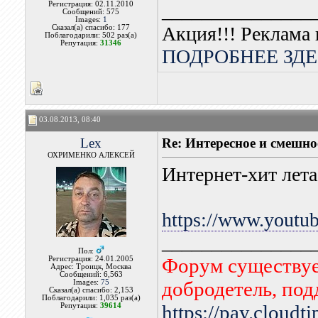
Регистрация: 02.11.2010
_______________
Сообщений: 575
Images:
1
Акция!!! Реклама 
Сказал(а) спасибо: 177
Поблагодарили: 502 раз(а)
Репутация:
31346
ПОДРОБНЕЕ ЗДЕ
03.08.2013, 08:40
Lex
Re: Интересное и смешно
ОХРИМЕНКО АЛЕКСЕЙ
Интернет-хит лет
https://www.yout
_______________
Пол:
Форум существует
Регистрация: 24.01.2005
Адрес: Троицк, Москва
Сообщений: 6,563
добродетель, по
Images:
75
Сказал(а) спасибо: 2,153
Поблагодарили: 1,035 раз(а)
https://pay.cloudt
Репутация:
39614