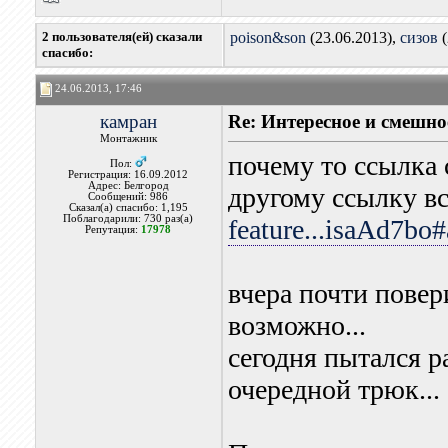
2 пользователя(ей) сказали
poison&son
(23.06.2013),
сизов
(
cпасибо:
24.06.2013, 17:46
камран
Re: Интересное и смешно
Монтажник
почему то ссылка 
Пол:
Регистрация: 16.09.2012
Адрес: Белгород
другому ссылку в
Сообщений: 986
Сказал(а) спасибо: 1,195
Поблагодарили: 730 раз(а)
feature...isaAd7bo
Репутация:
17978
вчера почти повер
возможно...
сегодня пытался р
очередной трюк...