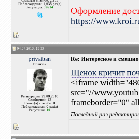
Сказал(а) спасибо: 2,153
Поблагодарили: 1,035 раз(а)
Репутация:
39614
Оформление дост
https://www.kroi.
04.07.2013, 13:33
privatban
Re: Интересное и смешно
Новичок
Щенок кричит поч
<iframe width="48
src="//www.youtu
Регистрация: 29.08.2010
frameborder="0" al
Сообщений: 12
Сказал(а) спасибо: 0
Поблагодарили: 0 раз(а)
Репутация:
10
Последний раз редактиров