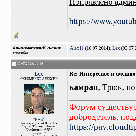
Поправлено админ
https://www.yout
4 пользователя(ей) сказали
Alex11
(16.07.2014),
Lex
(03.07.
cпасибо:
03.07.2013, 10:16
Lex
Re: Интересное и смешно
ОХРИМЕНКО АЛЕКСЕЙ
камран
, Трюк, н
_______________
Форум существует
добродетель, по
Пол:
Регистрация: 24.01.2005
https://pay.cloudt
Адрес: Троицк, Москва
Сообщений: 6,563
Images:
75