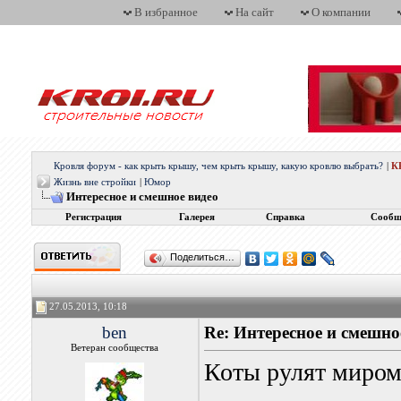
В избранное
На сайт
О компании
Кровля форум - как крыть крышу, чем крыть крышу, какую кровлю выбрать?
|
К
Жизнь вне стройки
|
Юмор
Интересное и смешное видео
Регистрация
Галерея
Справка
Сообщ
Поделиться…
27.05.2013, 10:18
ben
Re: Интересное и смешно
Ветеран сообщества
Коты рулят миро