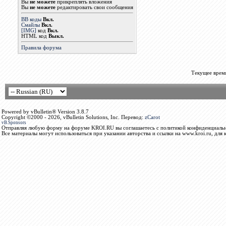
Вы
не можете
прикреплять вложения
Вы
не можете
редактировать свои сообщения
BB коды
Вкл.
Смайлы
Вкл.
[IMG]
код
Вкл.
HTML код
Выкл.
Правила форума
Текущее врем
Powered by vBulletin® Version 3.8.7
Copyright ©2000 - 2026, vBulletin Solutions, Inc. Перевод:
zCarot
vB.Sponsors
Отправляя любую форму на форуме KROI.RU вы соглашаетесь с политикой конфиденциальн
Все материалы могут использоваться при указании авторства и ссылки на www.kroi.ru, для 