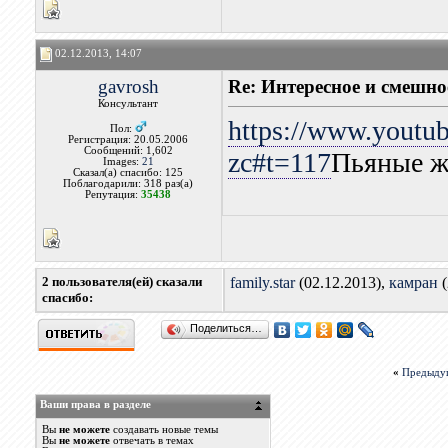
02.12.2013, 14:07
gavrosh
Re: Интересное и смешно
Консультант
https://www.yout
Пол:
Регистрация: 20.05.2006
Сообщений: 1,602
zc#t=117
Пьяные ж
Images:
21
Сказал(а) спасибо: 125
Поблагодарили: 318 раз(а)
Репутация:
35438
2 пользователя(ей) сказали
family.star
(02.12.2013),
камран
(
cпасибо:
Поделиться…
«
Предыду
Ваши права в разделе
Вы
не можете
создавать новые темы
Вы
не можете
отвечать в темах