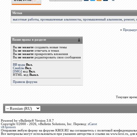
Метки
высотные работы
,
промышленные альпинисты
,
промышленный альпинизм
,
ремонт
,
«
Предыду
Ваши права в разделе
Вы
не можете
создавать новые темы
Вы
не можете
отвечать в темах
Вы
не можете
прикреплять вложения
Вы
не можете
редактировать свои сообщения
BB коды
Вкл.
Смайлы
Вкл.
[IMG]
код
Вкл.
HTML код
Выкл.
Правила форума
Текущее врем
Powered by vBulletin® Version 3.8.7
Copyright ©2000 - 2026, vBulletin Solutions, Inc. Перевод:
zCarot
vB.Sponsors
Отправляя любую форму на форуме KROI.RU вы соглашаетесь с политикой конфиденциальн
Все материалы могут использоваться при указании авторства и ссылки на www.kroi.ru, для 