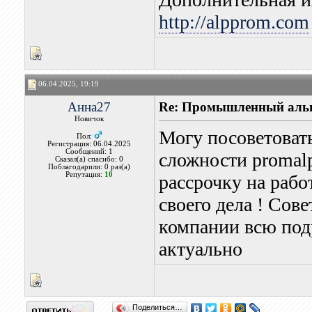
http://alpprom.com
06.04.2025, 19:19
Анна27
Re: Промышленный альп
Новичок
Могу посоветоват
Пол:
Регистрация: 06.04.2025
Сообщений: 1
сложности promal
Сказал(а) спасибо: 0
Поблагодарили: 0 раз(а)
Репутация:
10
рассрочку на рабо
своего дела ! Сов
компании всю под
актуально
Поделиться…