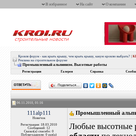
В избранное
На сайт
О компании
Кровля форум - как крыть крышу, чем крыть крышу, какую кровлю выбрать?
|
К
Реклама на строительном форуме
Промышленный альпинизм. Высотные работы
Регистрация
Галерея
Справка
Сообщ
Поделиться…
06.11.2010, 01:16
111alp111
Промышленный альпи
Новичок
Любые высотные 
Регистрация: 18.03.2010
Сообщений: 12
Сказал(а) спасибо: 0
области
по техно
Поблагодарили: 0 раз(а)