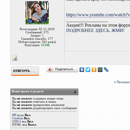
https://www.youtube.com/watch?
__________________
Акция!!! Реклама на этом фору
Регистрация: 02.11.2010
ПОДРОБНЕЕ ЗДЕСЬ. ЖМИ!
Сообщений: 575
Images:
1
Сказал(а) спасибо: 177
Поблагодарили: 502 раз(а)
Репутация:
31346
Поделиться…
«
Предыду
Ваши права в разделе
Вы
не можете
создавать новые темы
Вы
не можете
отвечать в темах
Вы
не можете
прикреплять вложения
Вы
не можете
редактировать свои сообщения
BB коды
Вкл.
Смайлы
Вкл.
[IMG]
код
Вкл.
HTML код
Выкл.