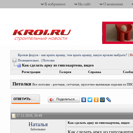
В избранное
На сайт
О компании
Кровля форум - как крыть крышу, чем крыть крышу, какую кровлю выбрать?
|
П
Познавательно.
|
Потолки
Как сделать арку из гипсокартона, видео
Регистрация
Галерея
Справка
Сообщ
Потолки
Все потолки - реечные, сетчатые, просечно-вытяжные изделия из ПВС
Поделиться…
17.12.2010, 20:49
Наталья
Как сделать арку из гипсокартона, видео
Informator
Как сделать арку из гипсокарто