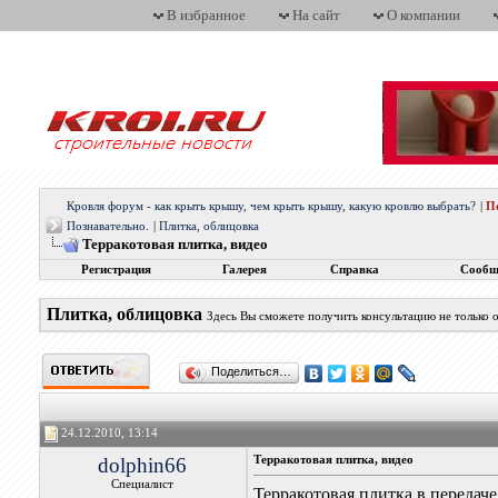
В избранное
На сайт
О компании
Кровля форум - как крыть крышу, чем крыть крышу, какую кровлю выбрать?
|
П
Познавательно.
|
Плитка, облицовка
Терракотовая плитка, видео
Регистрация
Галерея
Справка
Сообщ
Плитка, облицовка
Здесь Вы сможете получить консультацию не только о
Поделиться…
24.12.2010, 13:14
dolphin66
Терракотовая плитка, видео
Специалист
Терракотовая плитка в передаче