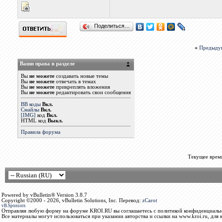
Поделиться…
«
Предыду
Ваши права в разделе
Вы
не можете
создавать новые темы
Вы
не можете
отвечать в темах
Вы
не можете
прикреплять вложения
Вы
не можете
редактировать свои сообщения
BB коды
Вкл.
Смайлы
Вкл.
[IMG]
код
Вкл.
HTML код
Выкл.
Правила форума
Текущее врем
Powered by vBulletin® Version 3.8.7
Copyright ©2000 - 2026, vBulletin Solutions, Inc. Перевод:
zCarot
vB.Sponsors
Отправляя любую форму на форуме KROI.RU вы соглашаетесь с политикой конфиденциальн
Все материалы могут использоваться при указании авторства и ссылки на www.kroi.ru, для 