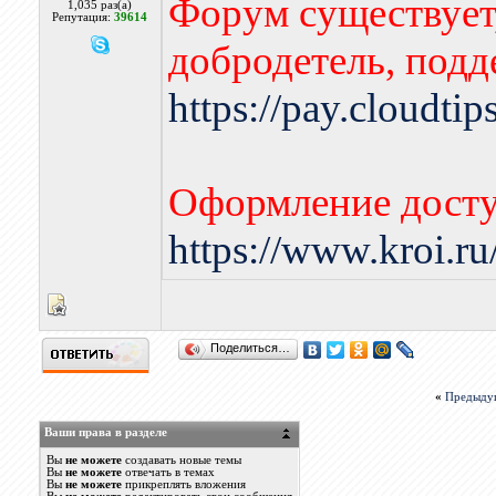
Форум существует,
1,035 раз(а)
Репутация:
39614
добродетель, подд
https://pay.cloudti
Оформление досту
https://www.kroi.r
Поделиться…
«
Предыду
Ваши права в разделе
Вы
не можете
создавать новые темы
Вы
не можете
отвечать в темах
Вы
не можете
прикреплять вложения