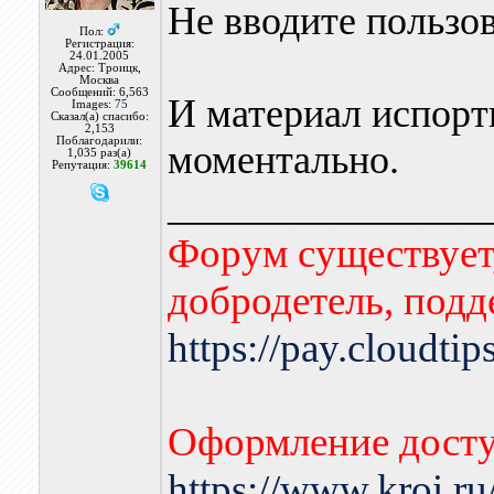
Не вводите пользо
Пол:
Регистрация:
24.01.2005
Адрес: Троицк,
Москва
Сообщений: 6,563
И материал испорт
Images:
75
Сказал(а) спасибо:
2,153
Поблагодарили:
моментально.
1,035 раз(а)
Репутация:
39614
________________
Форум существует,
добродетель, подд
https://pay.cloudti
Оформление досту
https://www.kroi.r