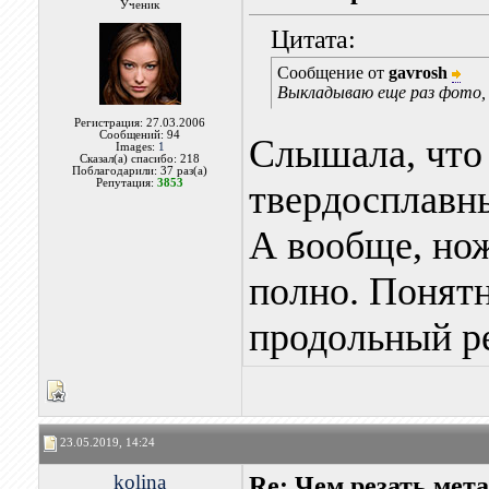
Ученик
Цитата:
Сообщение от
gavrosh
Выкладываю еще раз фото, г
Регистрация: 27.03.2006
Сообщений: 94
Слышала, что
Images:
1
Сказал(а) спасибо: 218
Поблагодарили: 37 раз(а)
Репутация:
3853
твердосплавны
А вообще, нож
полно. Понятн
продольный ре
23.05.2019, 14:24
kolina
Re: Чем резать мет