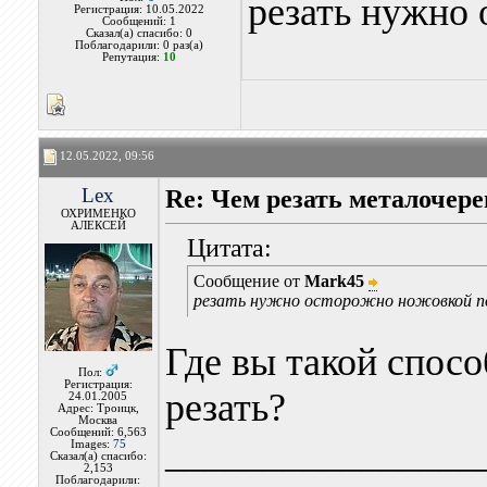
резать нужно
Регистрация: 10.05.2022
Сообщений: 1
Сказал(а) спасибо: 0
Поблагодарили: 0 раз(а)
Репутация:
10
12.05.2022, 09:56
Lex
Re: Чем резать металочер
ОХРИМЕНКО
АЛЕКСЕЙ
Цитата:
Сообщение от
Mark45
резать нужно осторожно ножовкой п
Где вы такой спос
Пол:
Регистрация:
резать?
24.01.2005
Адрес: Троицк,
Москва
Сообщений: 6,563
________________
Images:
75
Сказал(а) спасибо:
2,153
Поблагодарили: