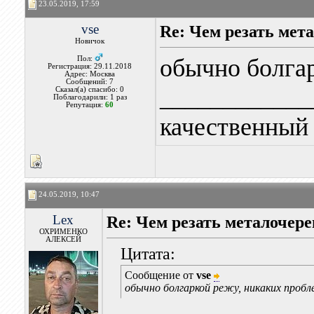
23.05.2019, 17:59
vse
Re: Чем резать мет
Новичок
обычно болгар
Пол:
Регистрация: 29.11.2018
Адрес: Москва
Сообщений: 7
____________
Сказал(а) спасибо: 0
Поблагодарили: 1 раз
Репутация:
60
качественны
24.05.2019, 10:47
Lex
Re: Чем резать металочер
ОХРИМЕНКО
АЛЕКСЕЙ
Цитата:
Сообщение от
vse
обычно болгаркой режу, никаких пробл