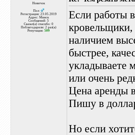
Новичок
Если работы 
Пол:
Регистрация: 23.05.2019
Адрес: Минск
Сообщений: 5
кровельщики, 
Сказал(а) спасибо: 0
Поблагодарили: 2 раз(а)
Репутация:
509
наличием выс
быстрее, каче
укладываете м
или очень редк
Цена аренды в
Пишу в доллар
Но если хотит