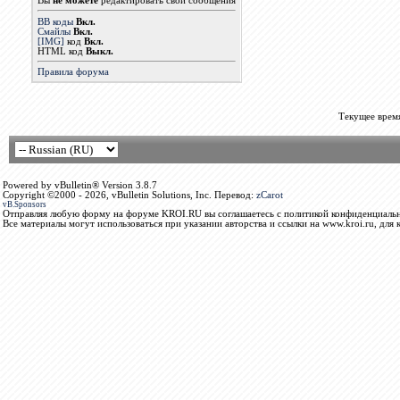
Вы
не можете
редактировать свои сообщения
BB коды
Вкл.
Смайлы
Вкл.
[IMG]
код
Вкл.
HTML код
Выкл.
Правила форума
Текущее врем
Powered by vBulletin® Version 3.8.7
Copyright ©2000 - 2026, vBulletin Solutions, Inc. Перевод:
zCarot
vB.Sponsors
Отправляя любую форму на форуме KROI.RU вы соглашаетесь с политикой конфиденциальн
Все материалы могут использоваться при указании авторства и ссылки на www.kroi.ru, для 