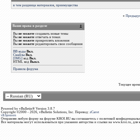
в чем раздница материалов
,
приимущества
«
Предыду
Ваши права в разделе
Вы
не можете
создавать новые темы
Вы
не можете
отвечать в темах
Вы
не можете
прикреплять вложения
Вы
не можете
редактировать свои сообщения
BB коды
Вкл.
Смайлы
Вкл.
[IMG]
код
Вкл.
HTML код
Выкл.
Правила форума
Текущее врем
Powered by vBulletin® Version 3.8.7
Copyright ©2000 - 2026, vBulletin Solutions, Inc. Перевод:
zCarot
vB.Sponsors
Отправляя любую форму на форуме KROI.RU вы соглашаетесь с политикой конфиденциальн
Все материалы могут использоваться при указании авторства и ссылки на www.kroi.ru, для 