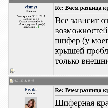
vismyt
Re: Вчем разница к
Новичок
Регистрация: 30.01.2011
Все зависит 
Сообщений: 1
Сказал(а) спасибо: 0
Поблагодарили: 0 раз(а)
Репутация:
10
возможностей
шифер (у моег
крышей пробле
только внешни
31.01.2011, 10:45
Rishka
Re: Вчем разница к
Ученик
Шиферная кра