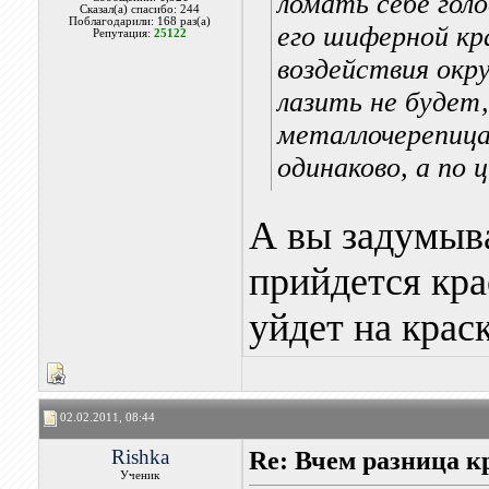
ломать себе гол
Сказал(а) спасибо: 244
Поблагодарили: 168 раз(а)
его шиферной кр
Репутация:
25122
воздействия окр
лазить не будет,
металлочерепица
одинаково, а по 
А вы задумыва
прийдется кра
уйдет на крас
02.02.2011, 08:44
Rishka
Re: Вчем разница к
Ученик