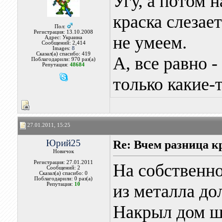
Угу, а потом 
краска слезае
Пол:
Регистрация: 13.10.2008
не умеем.
Адрес: Украина
Сообщений: 2,414
Images:
8
Сказал(а) спасибо: 419
А, все равно -
Поблагодарили: 970 раз(а)
Репутация:
48684
только какие-
27.01.2011, 15:25
Юрий25
Re: Вчем разница к
Новичок
Регистрация: 27.01.2011
На собственн
Сообщений: 2
Сказал(а) спасибо: 0
Поблагодарили: 0 раз(а)
Репутация:
10
из металла до
Накрыл дом ши