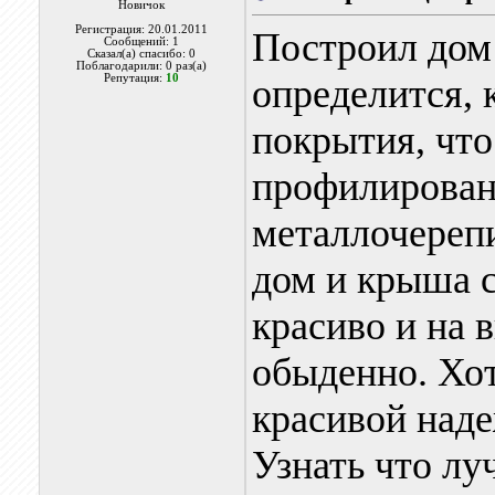
Новичок
Регистрация: 20.01.2011
Построил дом 
Сообщений: 1
Сказал(а) спасибо: 0
Поблагодарили: 0 раз(а)
Репутация:
10
определится, 
покрытия, чт
профилирован
металлочерепи
дом и крыша с
красиво и на 
обыденно. Хот
красивой наде
Узнать что лу