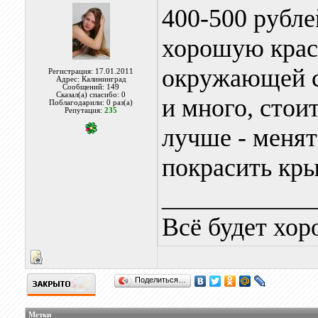
400-500 рубле
хорошую крас
окружающей ср
Регистрация: 17.01.2011
Адрес: Калининград
Сообщений: 149
Сказал(а) спасибо: 0
и много, стои
Поблагодарили: 0 раз(а)
Репутация:
235
лучше - менят
покрасить кр
____________
Всё будет хор
Поделиться…
Метки