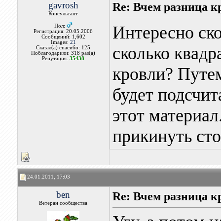
gavrosh
Re: Вчем разница к
Консультант
Интересно ско
Пол:
Регистрация: 20.05.2006
Сообщений: 1,602
Images:
21
сколько квад
Сказал(а) спасибо: 125
Поблагодарили: 318 раз(а)
Репутация:
35438
кровли? Путе
будет подсчит
этот материал
прикинуть сто
24.01.2011, 17:03
ben
Re: Вчем разница к
Ветеран сообщества