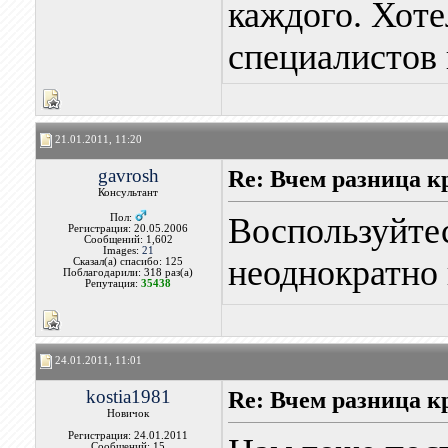
каждого. Хот
специалистов 
21.01.2011, 11:20
gavrosh
Re: Вчем разница к
Консультант
Воспользуйтес
Пол:
Регистрация: 20.05.2006
Сообщений: 1,602
Images:
21
неоднократно
Сказал(а) спасибо: 125
Поблагодарили: 318 раз(а)
Репутация:
35438
24.01.2011, 11:01
kostia1981
Re: Вчем разница к
Новичок
Регистрация: 24.01.2011
Сообщений: 15