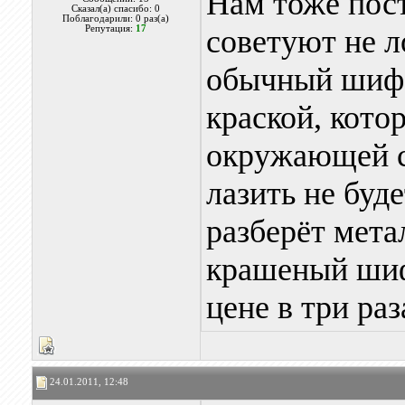
Нам тоже пост
Сказал(а) спасибо: 0
Поблагодарили: 0 раз(а)
Репутация:
17
советуют не ло
обычный шифе
краской, кото
окружающей с
лазить не буде
разберёт мета
крашеный шифе
цене в три ра
24.01.2011, 12:48