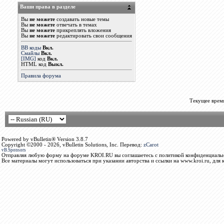
Ваши права в разделе
Вы
не можете
создавать новые темы
Вы
не можете
отвечать в темах
Вы
не можете
прикреплять вложения
Вы
не можете
редактировать свои сообщения
BB коды
Вкл.
Смайлы
Вкл.
[IMG]
код
Вкл.
HTML код
Выкл.
Правила форума
Текущее врем
Powered by vBulletin® Version 3.8.7
Copyright ©2000 - 2026, vBulletin Solutions, Inc. Перевод:
zCarot
vB.Sponsors
Отправляя любую форму на форуме KROI.RU вы соглашаетесь с политикой конфиденциальн
Все материалы могут использоваться при указании авторства и ссылки на www.kroi.ru, для 