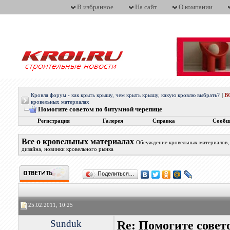
В избранное
На сайт
О компании
Кровля форум - как крыть крышу, чем крыть крышу, какую кровлю выбрать?
|
В
кровельных материалах
Помогите советом по битумной черепице
Регистрация
Галерея
Справка
Сообщ
Все о кровельных материалах
Обсуждение кровельных материалов, 
дизайна, новинки кровельного рынка
Поделиться…
25.02.2011, 10:25
Sunduk
Re: Помогите совет