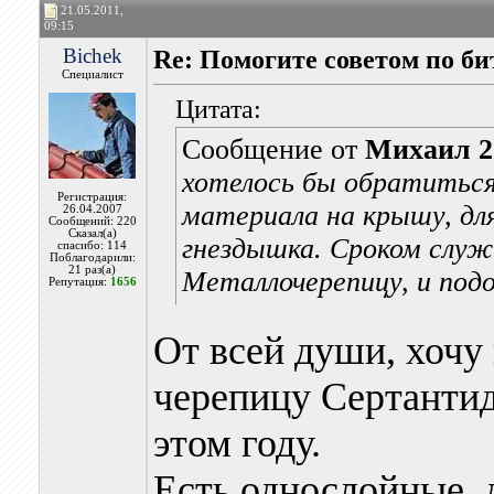
21.05.2011,
09:15
Bichek
Re: Помогите советом по б
Специалист
Цитата:
Сообщение от
Михаил 2
хотелось бы обратиться 
Регистрация:
материала на крышу, дл
26.04.2007
Сообщений: 220
Сказал(а)
гнездышка. Сроком служб
спасибо: 114
Поблагодарили:
21 раз(а)
Металлочерепицу, и под
Репутация:
1656
От всей души, хочу
черепицу Сертанти
этом году.
Есть однослойные, 