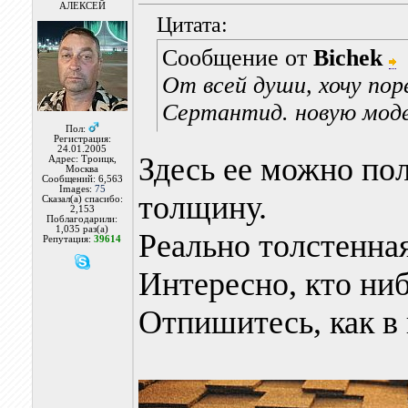
АЛЕКСЕЙ
Цитата:
Сообщение от
Bichek
От всей души, хочу по
Сертантид. новую моде
Пол:
Регистрация:
24.01.2005
Здесь ее можно по
Адрес: Троицк,
Москва
Сообщений: 6,563
Images:
75
толщину.
Сказал(а) спасибо:
2,153
Поблагодарили:
1,035 раз(а)
Реально толстенна
Репутация:
39614
Интересно, кто ниб
Отпишитесь, как в 