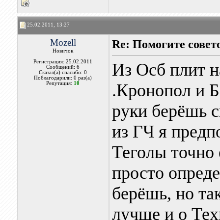
25.02.2011, 13:27
Mozell
Re: Помогите совет
Новичок
Регистрация: 25.02.2011
Из Осб плит н
Сообщений: 6
Сказал(а) спасибо: 0
Поблагодарили: 0 раз(а)
Репутация:
10
.Кронопол и Б
руки берёшь с
из ГЧ я предп
Теголы точно 
просто опреде
берёшь, но та
лучше и о Тех