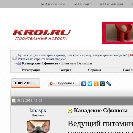
В избранное
На сайт
О компании
Кровля форум - как крыть крышу, чем крыть крышу, какую кровлю выбрать?
|
К
Реклама на строительном форуме
Канадские Сфинксы - Элитные Голыши
Регистрация
Галерея
Справка
Сообщ
Поделиться…
16.02.2011, 11:03
lanaspx
Канадские Сфинксы -
Новичок
Ведущий питомник
предлагает идеаль