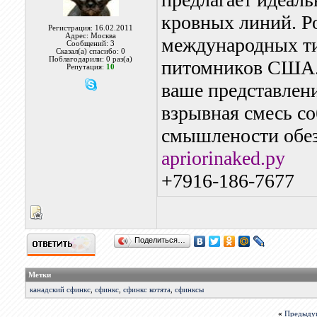
кровных линий. Р
Регистрация: 16.02.2011
Адрес: Москва
международных ти
Сообщений: 3
Сказал(а) спасибо: 0
Поблагодарили: 0 раз(а)
питомников США.
Репутация:
10
ваше представлен
взрывная смесь со
смышлености обез
apriorinaked.ру
+7916-186-7677
Поделиться…
Метки
канадский сфинкс
,
сфинкс
,
сфинкс котята
,
сфинксы
«
Предыду