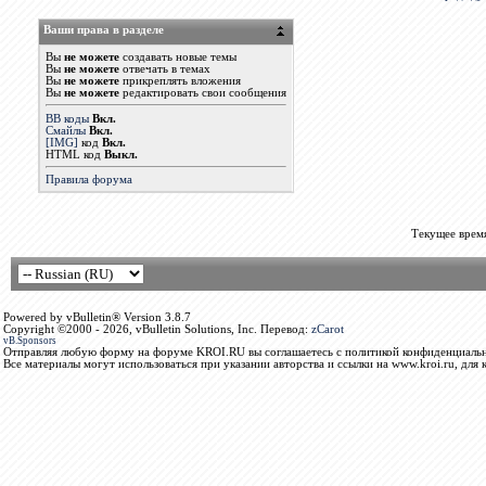
Ваши права в разделе
Вы
не можете
создавать новые темы
Вы
не можете
отвечать в темах
Вы
не можете
прикреплять вложения
Вы
не можете
редактировать свои сообщения
BB коды
Вкл.
Смайлы
Вкл.
[IMG]
код
Вкл.
HTML код
Выкл.
Правила форума
Текущее врем
Powered by vBulletin® Version 3.8.7
Copyright ©2000 - 2026, vBulletin Solutions, Inc. Перевод:
zCarot
vB.Sponsors
Отправляя любую форму на форуме KROI.RU вы соглашаетесь с политикой конфиденциальн
Все материалы могут использоваться при указании авторства и ссылки на www.kroi.ru, для 