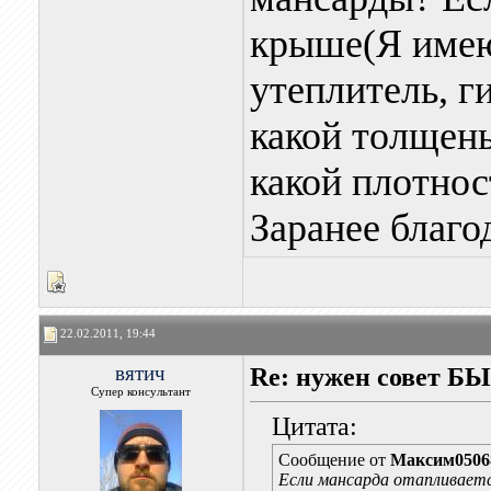
крыше(Я имею
утеплитель, г
какой толщен
какой плотнос
Заранее благо
22.02.2011, 19:44
вятич
Re: нужен совет Б
Супер консультант
Цитата:
Сообщение от
Максим0506
Если мансарда отапливаетс