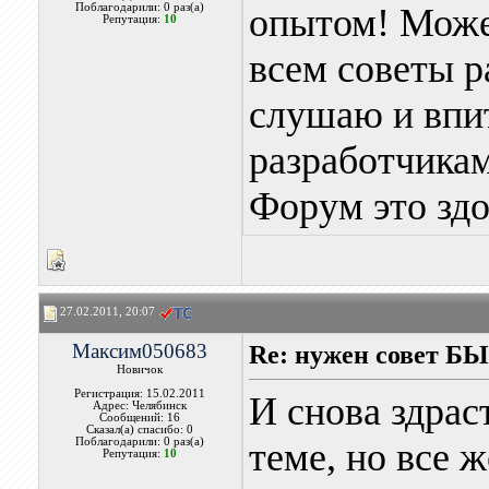
Поблагодарили: 0 раз(а)
опытом! Может
Репутация:
10
всем советы р
слушаю и впи
разработчика
Форум это здор
27.02.2011, 20:07
Максим050683
Re: нужен совет Б
Новичок
Регистрация: 15.02.2011
И снова здрас
Адрес: Челябинск
Сообщений: 16
Сказал(а) спасибо: 0
Поблагодарили: 0 раз(а)
теме, но все 
Репутация:
10