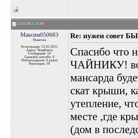
21.02.2011, 15:50
Максим050683
Re: нужен совет Б
Новичок
Регистрация: 15.02.2011
Спасибо что 
Адрес: Челябинск
Сообщений: 16
Сказал(а) спасибо: 0
Поблагодарили: 0 раз(а)
ЧАЙНИКУ! воз
Репутация:
10
мансарда будет
скат крыши, к
утепление, чт
месте ,где кр
(дом в послед