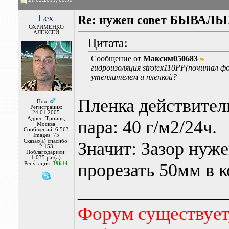
Lex
Re: нужен совет БЫВАЛЫХ
ОХРИМЕНКО
АЛЕКСЕЙ
Цитата:
Сообщение от
Максим050683
гидроизоляция strotex110PP(почитал ф
утеплителем и пленкой?
Пленка действител
Пол:
Регистрация:
24.01.2005
Адрес: Троицк,
пара: 40 г/м2/24ч.
Москва
Сообщений: 6,563
Images:
75
Сказал(а) спасибо:
Значит: Зазор нуже
2,153
Поблагодарили:
1,035 раз(а)
прорезать 50мм в к
Репутация:
39614
________________
Форум существует,