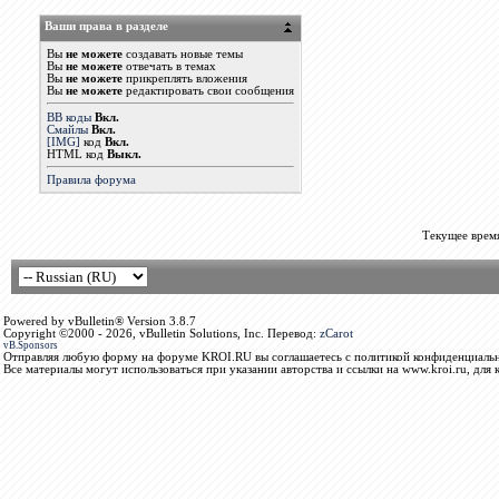
Ваши права в разделе
Вы
не можете
создавать новые темы
Вы
не можете
отвечать в темах
Вы
не можете
прикреплять вложения
Вы
не можете
редактировать свои сообщения
BB коды
Вкл.
Смайлы
Вкл.
[IMG]
код
Вкл.
HTML код
Выкл.
Правила форума
Текущее врем
Powered by vBulletin® Version 3.8.7
Copyright ©2000 - 2026, vBulletin Solutions, Inc. Перевод:
zCarot
vB.Sponsors
Отправляя любую форму на форуме KROI.RU вы соглашаетесь с политикой конфиденциальн
Все материалы могут использоваться при указании авторства и ссылки на www.kroi.ru, для 