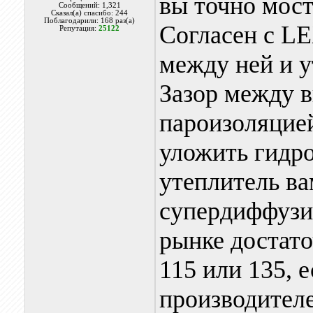
вы точно мост
Сообщений: 1,321
Сказал(а) спасибо: 244
Поблагодарили: 168 раз(а)
Согласен с LE
Репутация:
25122
между ней и у
Зазор между 
пароизоляцией
уложить гидр
утеплитель ва
супердиффузи
рынке достат
115 или 135, 
производителе