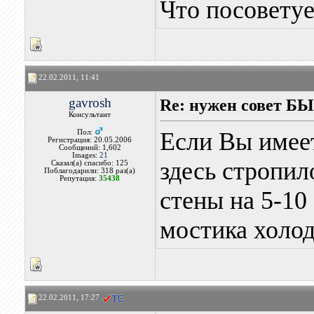
Что посоветуе
22.02.2011, 11:41
gavrosh
Re: нужен совет Б
Консультант
Если Вы имеет
Пол:
Регистрация: 20.05.2006
Сообщений: 1,602
Images:
21
здесь стропил
Сказал(а) спасибо: 125
Поблагодарили: 318 раз(а)
Репутация:
35438
стены на 5-10
мостика холод
22.02.2011, 17:27