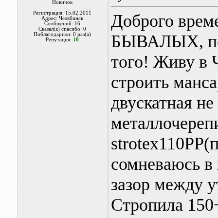
Новичок
Регистрация: 15.02.2011
Доброго врем
Адрес: Челябинск
Сообщений: 16
Сказал(а) спасибо: 0
Поблагодарили: 0 раз(а)
БЫВАЛЫХ, пок
Репутация:
10
того! Живу в 
строить манса
двускатная не
металлочереп
strotex110PP(
сомневаюсь в 
зазор между у
Стропила 150+