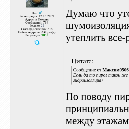
Думаю что уте
Пол:
Регистрация: 12.03.2009
Адрес: в Тюмени
шумоизоляция
Сообщений: 764
Images:
22
Сказал(а) спасибо: 215
Поблагодарили: 330 раз(а)
утеплить все-
Репутация:
9850
Цитата:
Сообщение от
Максим0506
Если да то пирог такой же 
гидроизоляция)
По поводу пир
принципиальн
между этажам