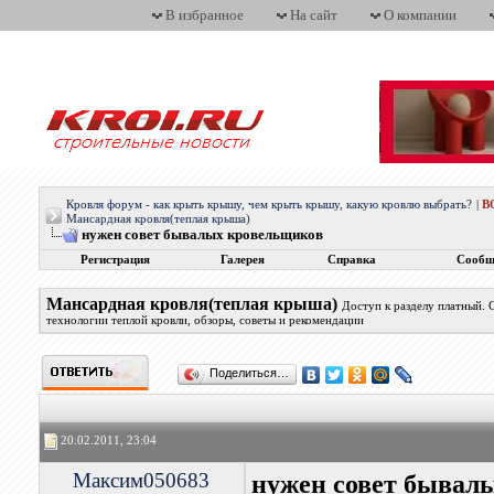
В избранное
На сайт
О компании
Кровля форум - как крыть крышу, чем крыть крышу, какую кровлю выбрать?
|
В
Мансардная кровля(теплая крыша)
нужен совет бывалых кровельщиков
Регистрация
Галерея
Справка
Сообщ
Мансардная кровля(теплая крыша)
Доступ к разделу платный.
технологии теплой кровли, обзоры, советы и рекомендации
Поделиться…
20.02.2011, 23:04
Максим050683
нужен совет бывал