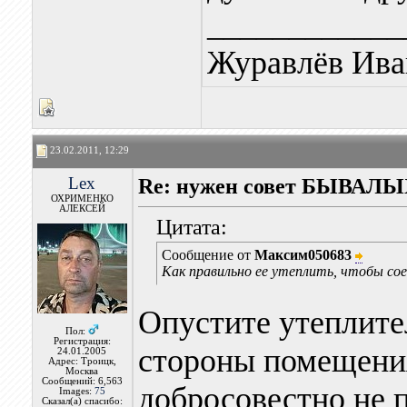
____________
Журавлёв Ива
23.02.2011, 12:29
Lex
Re: нужен совет БЫВАЛЫХ
ОХРИМЕНКО
АЛЕКСЕЙ
Цитата:
Сообщение от
Максим050683
Как правильно ее утеплить, чтобы сое
Опустите утеплите
Пол:
Регистрация:
стороны помещения
24.01.2005
Адрес: Троицк,
Москва
Сообщений: 6,563
добросовестно не 
Images:
75
Сказал(а) спасибо: