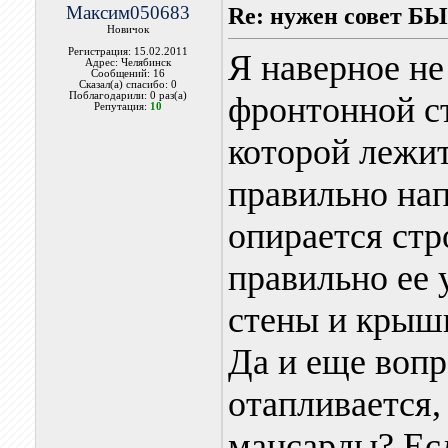
Максим050683
Re: нужен совет Б
Новичок
Регистрация: 15.02.2011
Я наверное не
Адрес: Челябинск
Сообщений: 16
Сказал(а) спасибо: 0
Поблагодарили: 0 раз(а)
фронтонной сте
Репутация:
10
которой лежит
правильно нап
опирается стр
правильно ее 
стены и крыши
Да и еще вопр
отапливается,
мансарды? Есл