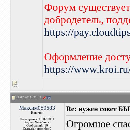
Форум существует,
добродетель, подд
https://pay.cloudti
Оформление досту
https://www.kroi.r
24.02.2011, 21:01
Максим050683
Re: нужен совет Б
Новичок
Регистрация: 15.02.2011
Огромное спас
Адрес: Челябинск
Сообщений: 16
Сказал(а) спасибо: 0