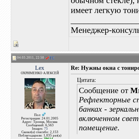
обычном стекле), 
имеет легкую тон
_______________
Менеджер-консуль
04.03.2011, 22:50
Lex
Re: Нужны окна с тонир
ОХРИМЕНКО АЛЕКСЕЙ
Цитата:
Сообщение от
М
Рефлекторные ст
банках - зеркаль
Пол:
включенном свет
Регистрация: 24.01.2005
Адрес: Троицк, Москва
помещение.
Сообщений: 6,563
Images:
75
Сказал(а) спасибо: 2,153
Поблагодарили: 1,035 раз(а)
Репутация:
39614