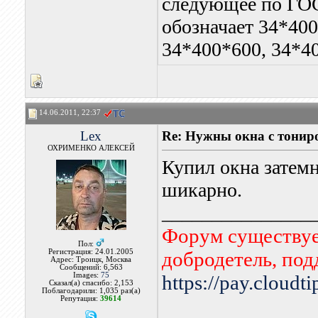
следующее по ГОСТ
обозначает 34*400
34*400*600, 34*4
14.06.2011, 22:37
Lex
Re: Нужны окна с тонир
ОХРИМЕНКО АЛЕКСЕЙ
Купил окна затемн
шикарно.
_______________
Форум существует
Пол:
Регистрация: 24.01.2005
добродетель, по
Адрес: Троицк, Москва
Сообщений: 6,563
Images:
75
https://pay.cloudt
Сказал(а) спасибо: 2,153
Поблагодарили: 1,035 раз(а)
Репутация:
39614