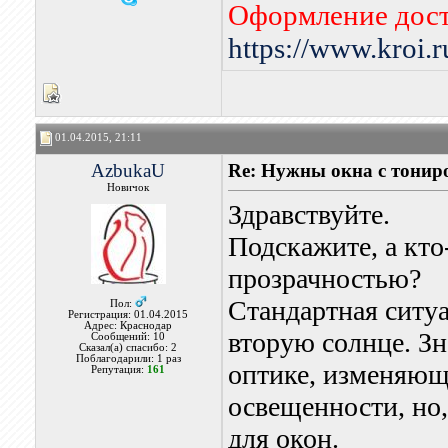
Оформление дост
https://www.kroi.
01.04.2015, 21:11
AzbukaU
Re: Нужны окна с тонир
Новичок
Здравствуйте.
Подскажите, а кто
прозрачностью?
Стандартная ситуа
Пол:
Регистрация: 01.04.2015
Адрес: Краснодар
вторую солнце. Зн
Сообщений: 10
Сказал(а) спасибо: 2
Поблагодарили: 1 раз
оптике, изменяющ
Репутация:
161
освещенности, но,
для окон.