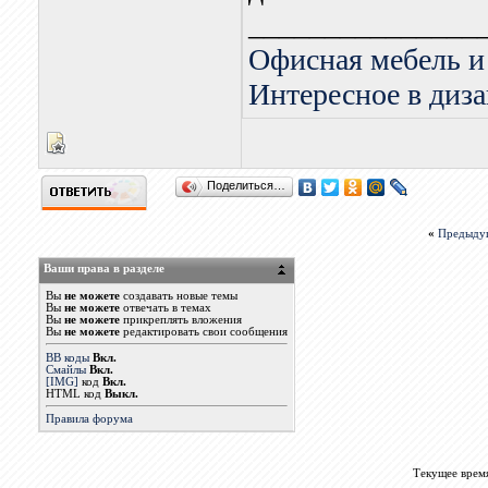
_______________
Офисная мебель и
Интересное в диза
Поделиться…
«
Предыду
Ваши права в разделе
Вы
не можете
создавать новые темы
Вы
не можете
отвечать в темах
Вы
не можете
прикреплять вложения
Вы
не можете
редактировать свои сообщения
BB коды
Вкл.
Смайлы
Вкл.
[IMG]
код
Вкл.
HTML код
Выкл.
Правила форума
Текущее врем