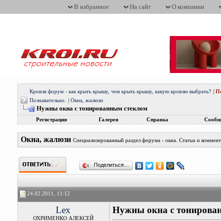
В избранное
На сайт
О компании
Кровля форум - как крыть крышу, чем крыть крышу, какую кровлю выбрать?
|
П
Познавательно.
|
Окна, жалюзи
Нужны окна с тонированным стеклом
Регистрация
Галерея
Справка
Сообщ
Окна, жалюзи
Специализированный раздел форума - окна. Статьи и коммен
Поделиться…
24.02.2011, 11:12
Lex
Нужны окна с тонирова
ОХРИМЕНКО АЛЕКСЕЙ