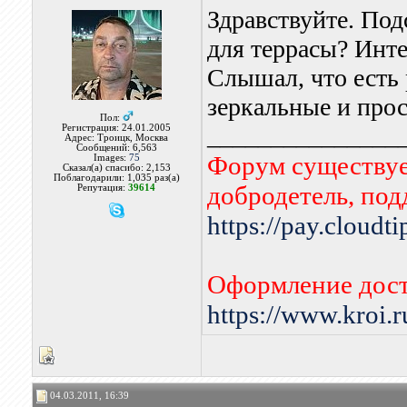
Здравствуйте. Под
для террасы? Инт
Слышал, что есть
зеркальные и про
Пол:
_______________
Регистрация: 24.01.2005
Адрес: Троицк, Москва
Сообщений: 6,563
Форум существует
Images:
75
Сказал(а) спасибо: 2,153
Поблагодарили: 1,035 раз(а)
добродетель, по
Репутация:
39614
https://pay.cloudt
Оформление дост
https://www.kroi.
04.03.2011, 16:39