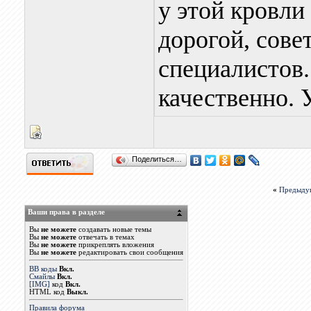
у этой кровли
дорогой, сове
специалистов.
качественно. 
Поделиться…
«
Предыду
Ваши права в разделе
Вы
не можете
создавать новые темы
Вы
не можете
отвечать в темах
Вы
не можете
прикреплять вложения
Вы
не можете
редактировать свои сообщения
BB коды
Вкл.
Смайлы
Вкл.
[IMG]
код
Вкл.
HTML код
Выкл.
Правила форума