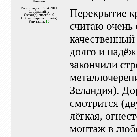
Новичок
Регистрация: 18.04.2011
Перекрытие к
Сообщений: 2
Сказал(а) спасибо: 0
Поблагодарили: 0 раз(а)
Репутация:
10
считаю очень 
качественный 
долго и надё
закончили стр
металлочере
Зеландия). До
смотрится (дв
лёгкая, огнес
монтаж в любо