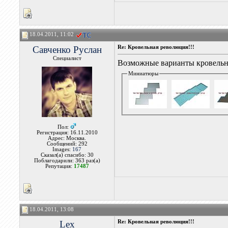
18.04.2011, 11:02
Савченко Руслан
Re: Кровельная революция!!!
Специалист
Возможные варианты кровельн
Миниатюры
Пол:
Регистрация: 16.11.2010
Адрес: Москва.
Сообщений: 292
Images:
167
Сказал(а) спасибо: 30
Поблагодарили: 363 раз(а)
Репутация:
17487
18.04.2011, 13:08
Lex
Re: Кровельная революция!!!