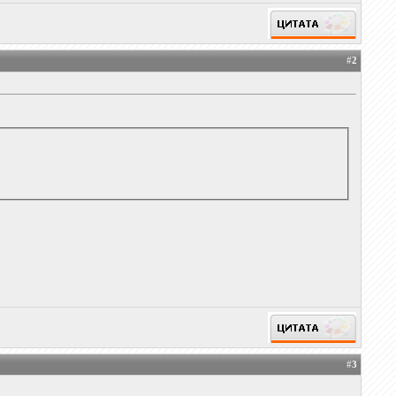
#
2
#
3