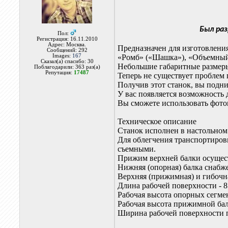
Был ра
Пол:
Регистрация: 16.11.2010
Адрес: Москва.
Предназначен для изготовлени
Сообщений: 292
Images:
167
«Ромб» («Шашка»), «Объемный р
Сказал(а) спасибо: 30
Небольшие габаритные размеры
Поблагодарили: 363 раз(а)
Репутация:
17487
Теперь не существует проблем п
Получив этот станок, вы подни
У вас появляется возможность
Вы сможете использовать фото
Техническое описание
Станок исполнен в настольном
Для облегчения транспортиров
съемными.
Прижим верхней балки осущес
Нижняя (опорная) балка снаб
Верхняя (прижимная) и гибочн
Длина рабочей поверхности - 
Рабочая высота опорных сегме
Рабочая высота прижимной бал
Ширина рабочей поверхности 