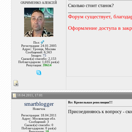
ОХРИМЕНКО АЛЕКСЕЙ
Сколько стоит станок?
__________________
Форум существует, благода
Оформление доступа в зак
Пол:
Регистрация: 24.01.2005
Адрес: Троицк, Москва
Сообщений: 6,563
Images:
75
Сказал(а) спасибо: 2,153
Поблагодарили: 1,035 раз(а)
Репутация:
39614
18.04.2011, 17:01
smartblogger
Re: Кровельная революция!!!
Новичок
Присоединяюсь к вопросу - ско
Регистрация: 18.04.2011
Адрес: Московская обл.
Сообщений: 3
Сказал(а) спасибо: 0
Поблагодарили: 0 раз(а)
Репутация:
10