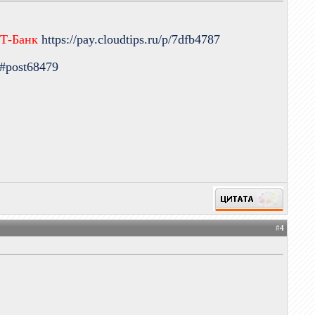
 Т-Банк
https://pay.cloudtips.ru/p/7dfb4787
9#post68479
#
4