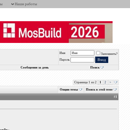
ты
Наши работы
Имя
Запомнить?
Пароль
Сообщения за день
Поиск
Страница 1 из 2
1
2
>
Опции темы
Поиск в этой теме
#
1