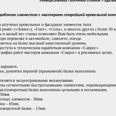
Универсальный гибочный станок «Эдель
зработан совместно с мастерами старейшей кровельной комп
я штучных кровельных и фасадных элементов типа:
омб» («Лемех»), «Гонт», «Соты», и многих других ( более 30 в
 и малый вес станка позволяют Вам быть очень мобильным.
ри перевозке в автомобиле, самолете, поезде.
метесь на более высокий качественный уровень.
 доступа к техническим наработкам компании «Саврос».
графии работ мастеров компании «Саврос» в рекламных целях.
 варианте.
ки, рукоятки верхней (прижимной) балки выполнены
твляется эксцентриковыми механизмами.
жена сегментными быстросъемными элементами, перемещающим
ая (поворотная) балки выполнены цельными и несъемными.
850мм.
нтных элементов - 30мм.
ки – 65мм.
поворотной балки – 15мм.