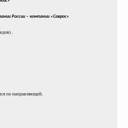
вейс»
ании России – компании «Саврос»
идов) .
ися по направляющей.