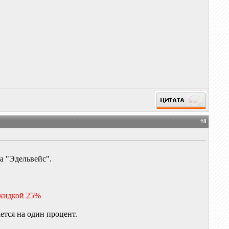
#
8
а "Эдельвейс".
скидкой 25%
тся на один процент.