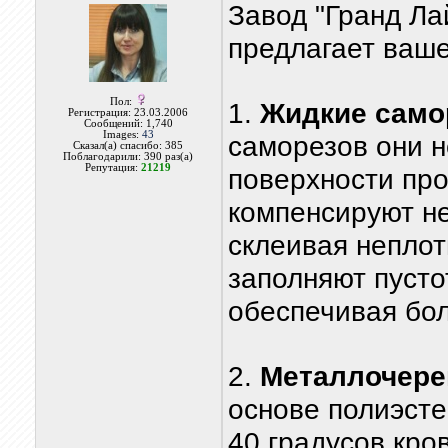
Завод "Гранд Ла
предлагает ваш
Пол:
1.
Жидкие само
Регистрация: 23.03.2006
Сообщений: 1,740
Images:
43
саморезов они 
Сказал(а) спасибо: 385
Поблагодарили: 390 раз(а)
Репутация:
21219
поверхности пр
компенсируют н
склеивая неплот
заполняют пусто
обеспечивая бо
2.
Металлочере
основе полиэсте
40 градусов кро