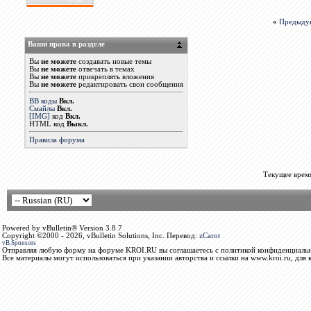
«
Предыду
Ваши права в разделе
Вы
не можете
создавать новые темы
Вы
не можете
отвечать в темах
Вы
не можете
прикреплять вложения
Вы
не можете
редактировать свои сообщения
BB коды
Вкл.
Смайлы
Вкл.
[IMG]
код
Вкл.
HTML код
Выкл.
Правила форума
Текущее врем
Powered by vBulletin® Version 3.8.7
Copyright ©2000 - 2026, vBulletin Solutions, Inc. Перевод:
zCarot
vB.Sponsors
Отправляя любую форму на форуме KROI.RU вы соглашаетесь с политикой конфиденциальн
Все материалы могут использоваться при указании авторства и ссылки на www.kroi.ru, для 