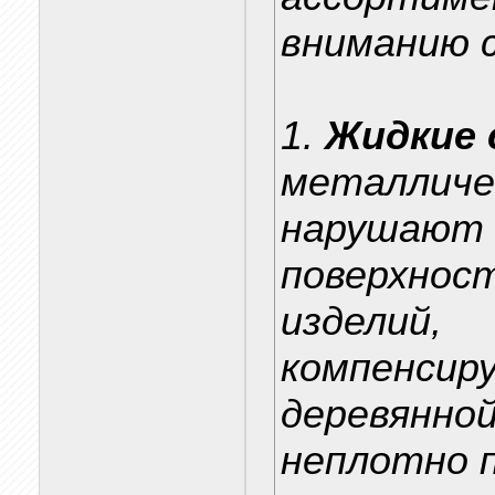
вниманию 
1.
Жидкие 
металличес
нарушают 
поверхнос
изделий,
компенсир
деревянной
неплотно 