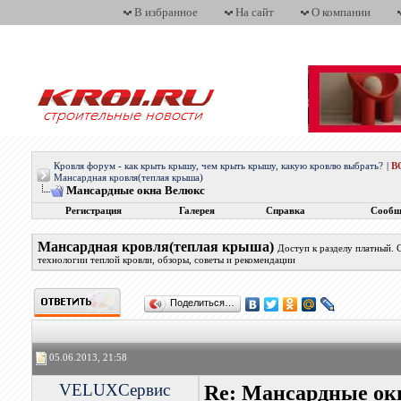
В избранное
На сайт
О компании
Кровля форум - как крыть крышу, чем крыть крышу, какую кровлю выбрать?
|
В
Мансардная кровля(теплая крыша)
Мансардные окна Велюкс
Регистрация
Галерея
Справка
Сообщ
Мансардная кровля(теплая крыша)
Доступ к разделу платный.
технологии теплой кровли, обзоры, советы и рекомендации
Поделиться…
05.06.2013, 21:58
VELUXСервис
Re: Мансардные ок