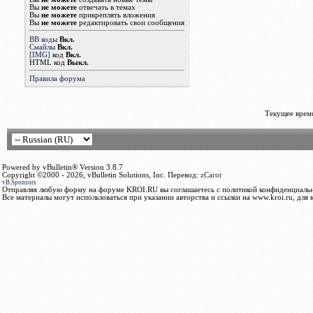
Вы
не можете
отвечать в темах
Вы
не можете
прикреплять вложения
Вы
не можете
редактировать свои сообщения
BB коды
Вкл.
Смайлы
Вкл.
[IMG]
код
Вкл.
HTML код
Выкл.
Правила форума
Текущее врем
Powered by vBulletin® Version 3.8.7
Copyright ©2000 - 2026, vBulletin Solutions, Inc. Перевод:
zCarot
vB.Sponsors
Отправляя любую форму на форуме KROI.RU вы соглашаетесь с политикой конфиденциальн
Все материалы могут использоваться при указании авторства и ссылки на www.kroi.ru, для 