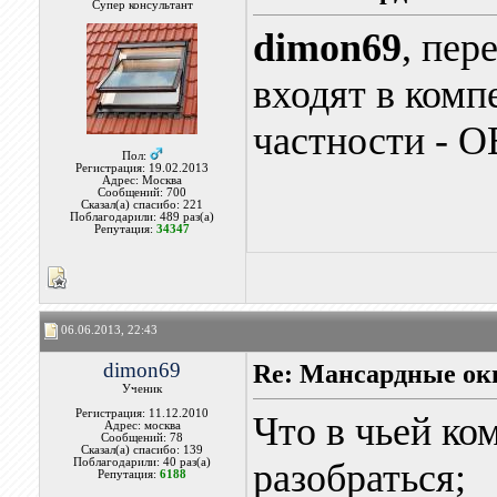
Супер консультант
dimon69
, пер
входят в комп
частности - О
Пол:
Регистрация: 19.02.2013
Адрес: Москва
Сообщений: 700
Сказал(а) спасибо: 221
Поблагодарили: 489 раз(а)
Репутация:
34347
06.06.2013, 22:43
dimon69
Re: Мансардные ок
Ученик
Регистрация: 11.12.2010
Что в чьей ко
Адрес: москва
Сообщений: 78
Сказал(а) спасибо: 139
Поблагодарили: 40 раз(а)
разобраться;
Репутация:
6188