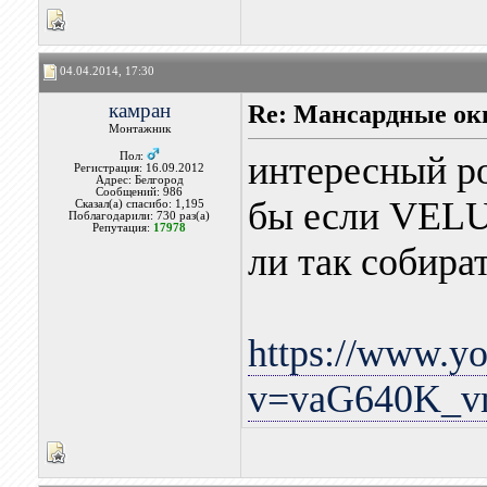
04.04.2014, 17:30
камран
Re: Мансардные ок
Монтажник
интересный ро
Пол:
Регистрация: 16.09.2012
Адрес: Белгород
Сообщений: 986
бы если VELU
Сказал(а) спасибо: 1,195
Поблагодарили: 730 раз(а)
Репутация:
17978
ли так собира
https://www.y
v=vaG640K_