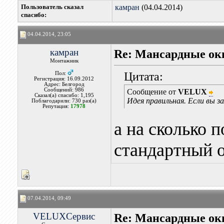
Пользователь сказал
камран
(04.04.2014)
cпасибо:
04.04.2014, 23:05
камран
Re: Мансардные ок
Монтажник
Цитата:
Пол:
Регистрация: 16.09.2012
Адрес: Белгород
Сообщений: 986
Сообщение от
VELUX
Сказал(а) спасибо: 1,195
Идея правильная. Если вы 
Поблагодарили: 730 раз(а)
Репутация:
17978
а на сколько 
стандартный 
07.04.2014, 09:49
VELUXСервис
Re: Мансардные ок