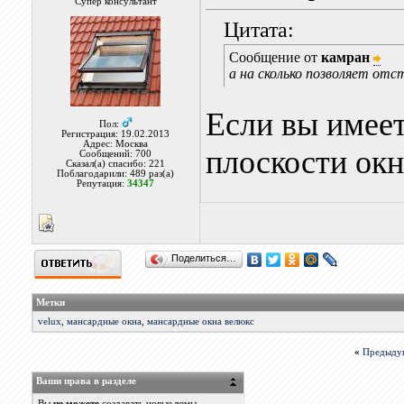
Супер консультант
Цитата:
Сообщение от
камран
а на сколько позволяет от
Если вы имеет
Пол:
Регистрация: 19.02.2013
Адрес: Москва
плоскости окна
Сообщений: 700
Сказал(а) спасибо: 221
Поблагодарили: 489 раз(а)
Репутация:
34347
Поделиться…
Метки
velux
,
мансардные окна
,
мансардные окна велюкс
«
Предыду
Ваши права в разделе
Вы
не можете
создавать новые темы