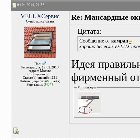
04.04.2014, 21:56
VELUXСервис
Re: Мансардные ок
Супер консультант
Цитата:
Сообщение от
камран
хорошо бы если VELUX про
Идея правильн
Пол:
Регистрация: 19.02.2013
Адрес: Москва
фирменный от
Сообщений: 700
Сказал(а) спасибо: 221
Поблагодарили: 489 раз(а)
Репутация:
34347
Миниатюры