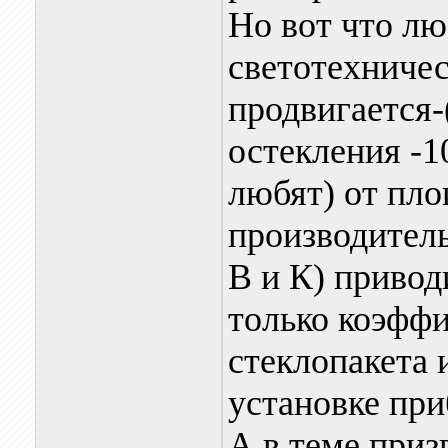
Но вот что лю
светотехниче
продвигается
остекления -1
любят) от пл
производитель
В и К) привод
только коэфф
стеклопакета 
установке приб
А в теме приз