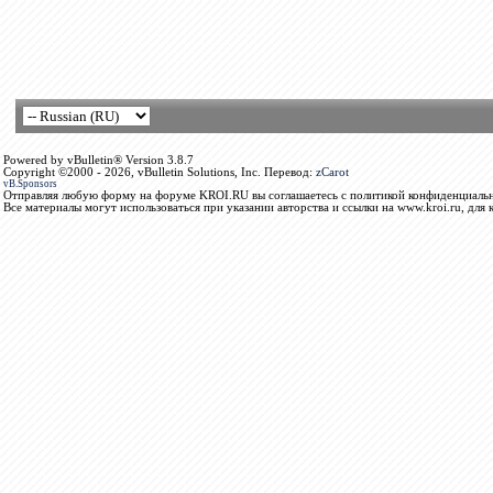
Powered by vBulletin® Version 3.8.7
Copyright ©2000 - 2026, vBulletin Solutions, Inc. Перевод:
zCarot
vB.Sponsors
Отправляя любую форму на форуме KROI.RU вы соглашаетесь с политикой конфиденциальн
Все материалы могут использоваться при указании авторства и ссылки на www.kroi.ru, для 