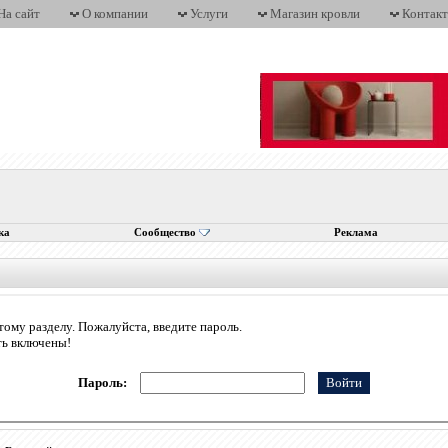
На сайт
О компании
Услуги
Магазин кровли
Контак
ка
Сообщество
Реклама
тому разделу. Пожалуйста, введите пароль.
ть включены!
Пароль: