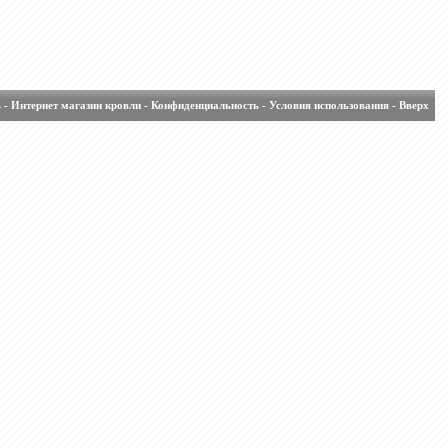
ь
-
Интернет магазин кровли
-
Конфиденциальность
-
Условия использования
-
Вверх