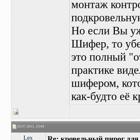
монтаж контр
подкровельну
Но если Вы у
Шифер, то убе
это полный "о
практике вид
шифером, кото
как-будто её к
29.07.2011, 13:04
Lex
Re: кровельный пирог для