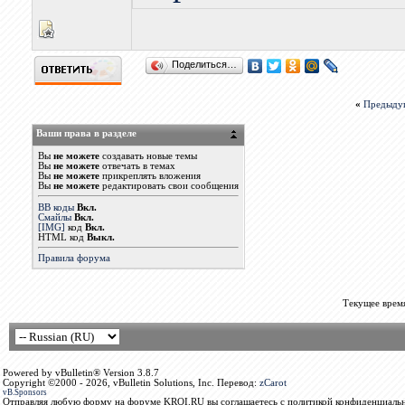
Поделиться…
«
Предыду
Ваши права в разделе
Вы
не можете
создавать новые темы
Вы
не можете
отвечать в темах
Вы
не можете
прикреплять вложения
Вы
не можете
редактировать свои сообщения
BB коды
Вкл.
Смайлы
Вкл.
[IMG]
код
Вкл.
HTML код
Выкл.
Правила форума
Текущее врем
Powered by vBulletin® Version 3.8.7
Copyright ©2000 - 2026, vBulletin Solutions, Inc. Перевод:
zCarot
vB.Sponsors
Отправляя любую форму на форуме KROI.RU вы соглашаетесь с политикой конфиденциальн