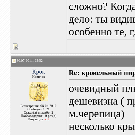
сложно? Когда
дело: ты види
особенно те, 
30.07.2011, 22:52
Крок
Re: кровельный пир
Новичок
очевидный пл
дешевизна ( п
Регистрация: 08.04.2010
Сообщений: 21
м.черепица)
Сказал(а) спасибо: 2
Поблагодарили: 0 раз(а)
Репутация:
-39
несколько кр