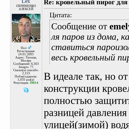
Lex
Re: кровельный пирог для
ОХРИМЕНКО
АЛЕКСЕЙ
Цитата:
Сообщение от
emel
ля паров из дома, 
ставиться пароизо
Пол:
Регистрация:
весь кровельный пи
24.01.2005
Адрес: Троицк,
Москва
Сообщений: 6,563
Images:
75
Сказал(а) спасибо:
В идеале так, но о
2,153
Поблагодарили:
1,035 раз(а)
Репутация:
39614
конструкции крове
полностью защитит
разницей давлени
улицей(зимой) вод