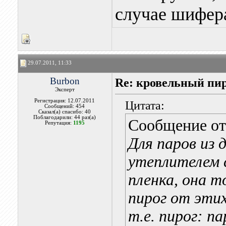
случае шифера
29.07.2011, 11:33
Burbon
Re: кровельный пир
Эксперт
Регистрация: 12.07.2011
Цитата:
Сообщений: 454
Сказал(а) спасибо: 40
Поблагодарили: 44 раз(а)
Сообщение о
Репутация:
1195
Для паров из 
утеплителем 
пленка, она т
пирог от этих
т.е. пирог: п