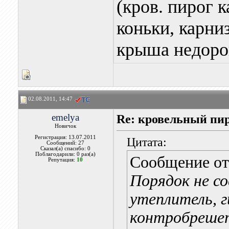
(кров. пирог 
коньки, карниз
крыша недорог
02.08.2011, 14:47
emelya
Re: кровельный пир
Новичок
Регистрация: 13.07.2011
Цитата:
Сообщений: 27
Сказал(а) спасибо: 0
Поблагодарили: 0 раз(а)
Сообщение о
Репутация:
10
Порядок не со
утеплитель, г
контробрешет