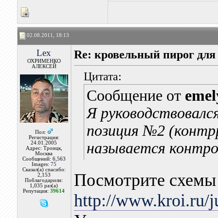
02.08.2011, 18:13
Lex
Re: кровельный пирог для
ОХРИМЕНКО
АЛЕКСЕЙ
Цитата:
Сообщение от
emel
Я руководствовалс
позиция №2 (контр
Пол:
Регистрация:
называется контроб
24.01.2005
Адрес: Троицк,
Москва
Сообщений: 6,563
Images:
75
Сказал(а) спасибо:
Посмотрите схемы 
2,153
Поблагодарили:
1,035 раз(а)
Репутация:
39614
http://www.kroi.ru/j