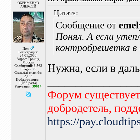
ОХРИМЕНКО
АЛЕКСЕЙ
Цитата:
Сообщение от
emel
Понял. А если утеп
контробрешетка в с
Пол:
Регистрация:
24.01.2005
Адрес: Троицк,
Москва
Нужна, если в дал
Сообщений: 6,563
Images:
75
Сказал(а) спасибо:
2,153
________________
Поблагодарили:
1,035 раз(а)
Репутация:
39614
Форум существует,
добродетель, подд
https://pay.cloudti