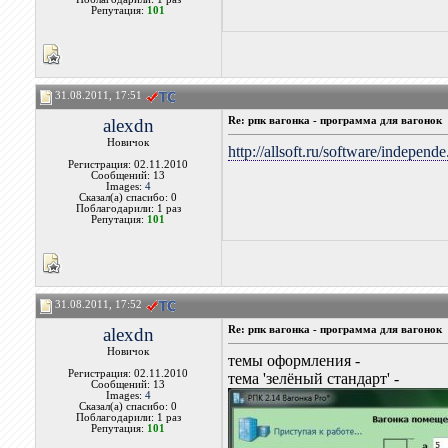
Репутация:
101
31.08.2011, 17:51
alexdn
Re: рпк вагонка - программа для вагонок
Новичок
http://allsoft.ru/software/independ
Регистрация: 02.11.2010
Сообщений: 13
Images:
4
Сказал(а) спасибо: 0
Поблагодарили: 1 раз
Репутация:
101
31.08.2011, 17:52
alexdn
Re: рпк вагонка - программа для вагонок
Новичок
темы оформления -
Регистрация: 02.11.2010
тема 'зелёный стандарт' -
Сообщений: 13
Images:
4
Сказал(а) спасибо: 0
Поблагодарили: 1 раз
Репутация:
101