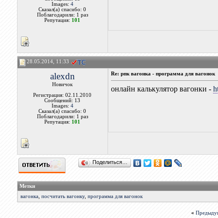
Images:
4
Сказал(а) спасибо: 0
Поблагодарили: 1 раз
Репутация:
101
28.05.2014, 11:33
alexdn
Re: рпк вагонка - программа для вагонок
Новичок
онлайн калькулятор вагонки -
h
Регистрация: 02.11.2010
Сообщений: 13
Images:
4
Сказал(а) спасибо: 0
Поблагодарили: 1 раз
Репутация:
101
Поделиться…
Метки
вагонка
,
посчитать вагонку
,
программа для вагонок
«
Предыду