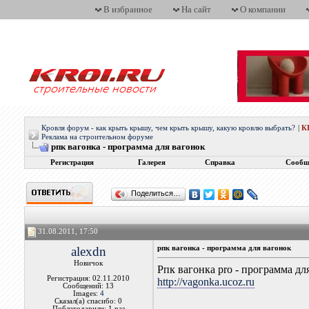
В избранное
На сайт
О компании
Кровля форум - как крыть крышу, чем крыть крышу, какую кровлю выбрать?
|
К
Реклама на строительном форуме
рпк вагонка - программа для вагонок
Регистрация
Галерея
Справка
Сообщ
Поделиться…
31.08.2011, 17:50
alexdn
рпк вагонка - программа для вагонок
Новичок
Рпк вагонка pro - программа дл
Регистрация: 02.11.2010
http://vagonka.ucoz.ru
Сообщений: 13
Images:
4
Сказал(а) спасибо: 0
Поблагодарили: 1 раз