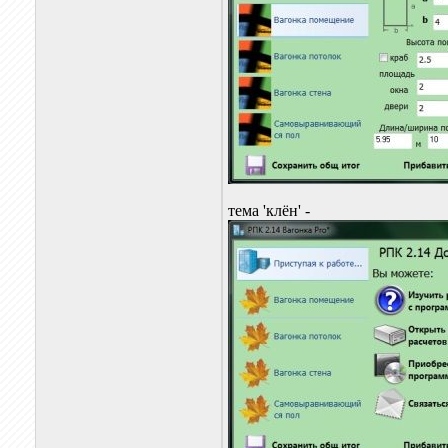
тема 'клён' -