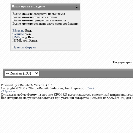
Ваши права в разделе
Вы
не можете
создавать новые темы
Вы
не можете
отвечать в темах
Вы
не можете
прикреплять вложения
Вы
не можете
редактировать свои сообщения
BB коды
Вкл.
Смайлы
Вкл.
[IMG]
код
Вкл.
HTML код
Выкл.
Правила форума
Текущее врем
Powered by vBulletin® Version 3.8.7
Copyright ©2000 - 2026, vBulletin Solutions, Inc. Перевод:
zCarot
vB.Sponsors
Отправляя любую форму на форуме KROI.RU вы соглашаетесь с политикой конфиденциальн
Все материалы могут использоваться при указании авторства и ссылки на www.kroi.ru, для 