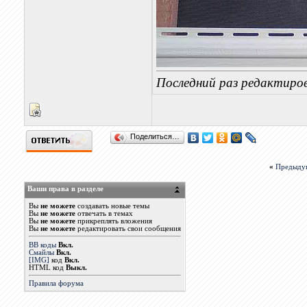
Последний раз редактиров
Поделиться…
«
Предыду
Ваши права в разделе
Вы
не можете
создавать новые темы
Вы
не можете
отвечать в темах
Вы
не можете
прикреплять вложения
Вы
не можете
редактировать свои сообщения
BB коды
Вкл.
Смайлы
Вкл.
[IMG]
код
Вкл.
HTML код
Выкл.
Правила форума