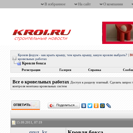
В избранное
На сайт
О компании
Кровля форум - как крыть крышу, чем крыть крышу, какую кровлю выбрать?
|
В
кровельных работах
Кровля бокса
Регистрация
Галерея
Справка
Сообщ
Все о кровельных работах
Доступ к разделу платный. Сделать запрос
контроля монтажа кровельных систем
Поделиться…
15.09.2011, 07:19
gruz_kr
Кровля бокса