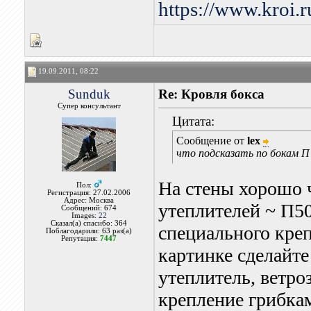
https://www.kroi.
19.09.2011, 08:22
Sunduk
Re: Кровля бокса
Супер консультант
Цитата:
Сообщение от
lex
что подсказать по бокам П 
На стены хорошо 
Пол:
Регистрация: 27.02.2006
Адрес: Москва
утеплителей ~ П5
Сообщений: 674
Images:
22
Сказал(а) спасибо: 364
специального креп
Поблагодарили: 63 раз(а)
Репутация:
7447
картинке сделайте
утеплитель, ветр
крепление грибка