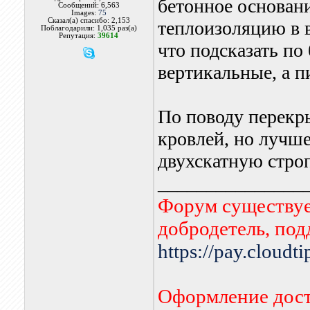
бетонное основан
Сообщений: 6,563
Images:
75
Сказал(а) спасибо: 2,153
теплоизоляцию в 
Поблагодарили: 1,035 раз(а)
Репутация:
39614
что подсказать по
вертикальные, а п
По поводу перекр
кровлей, но лучше
двухскатную стро
_______________
Форум существует
добродетель, по
https://pay.cloudt
Оформление дост