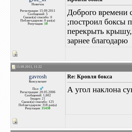
Новичок
Доброго времени 
Регистрация: 15.09.2011
Сообщений: 5
Сказал(а) спасибо: 0
;построил боксы 
Поблагодарили: 0 раз(а)
Репутация:
10
перекрыть крышу,
зарнее благодарю
15.09.2011, 11:22
gavrosh
Re: Кровля бокса
Консультант
А угол наклона су
Пол:
Регистрация: 20.05.2006
Сообщений: 1,602
Images:
21
Сказал(а) спасибо: 125
Поблагодарили: 318 раз(а)
Репутация:
35438