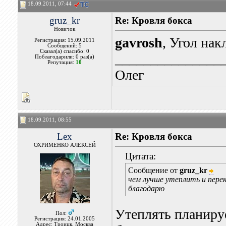
18.09.2011, 07:44
gruz_kr
Re: Кровля бокса
Новичок
gavrosh
, Угол нак
Регистрация: 15.09.2011
Сообщений: 5
Сказал(а) спасибо: 0
_______________
Поблагодарили: 0 раз(а)
Репутация:
10
Олег
18.09.2011, 08:55
Lex
Re: Кровля бокса
ОХРИМЕНКО АЛЕКСЕЙ
Цитата:
Сообщение от
gruz_kr
чем лучше утеплить и пере
благодарю
Утеплять планируе
Пол:
Регистрация: 24.01.2005
Адрес: Троицк, Москва