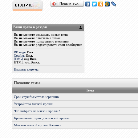
Поделиться…
Ваши права в разделе
Вы
не можете
создавать новые темы
Вы
не можете
отвечать в темах
Вы
не можете
прикреплять вложения
Вы
не можете
редактировать свои сообщения
BB коды
Вкл.
Смайлы
Вкл.
[IMG]
код
Вкл.
HTML код
Выкл.
Правила форума
Похожие темы
Тема
Срок службы металочерепицы
Устройство мягкой кровли
Что выбрать из мягкой кровли?
Кровельный пирог для мягкой кровли
Монтаж мягкой кровли Катепал