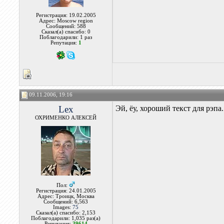
Регистрация: 19.02.2005
Адрес: Moscow region
Сообщений: 588
Сказал(а) спасибо: 0
Поблагодарили: 1 раз
Репутация:
1
09.11.2006, 19:16
Lex
Эй, ёу, хороший текст для рэпа
ОХРИМЕНКО АЛЕКСЕЙ
Пол:
Регистрация: 24.01.2005
Адрес: Троицк, Москва
Сообщений: 6,563
Images:
75
Сказал(а) спасибо: 2,153
Поблагодарили: 1,035 раз(а)
Репутация:
39614