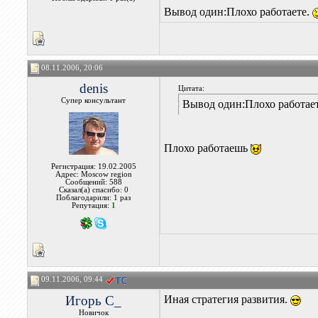
Вывод один:Плохо работаете.
08.11.2006, 20:06
denis
Цитата:
Супер консультант
Вывод один:Плохо работает
Плохо работаешь
Регистрация: 19.02.2005
Адрес: Moscow region
Сообщений: 588
Сказал(а) спасибо: 0
Поблагодарили: 1 раз
Репутация:
1
09.11.2006, 09:44
Игорь С_
Иная стратегия развития.
Новичок