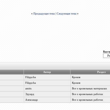
«
Предыдущая тема
|
Следующая тема
»
Быст
Автор
Раздел
Filippcha
Кровля
Filippcha
Кровля
amitx
Все о кровельных материалах
Эдуард
Все о кровельных работах
Александр
Все о кровельных работах