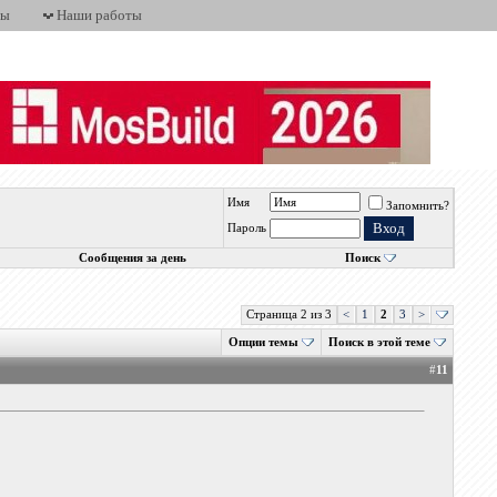
ты
Наши работы
Имя
Запомнить?
Пароль
Сообщения за день
Поиск
Страница 2 из 3
<
1
2
3
>
Опции темы
Поиск в этой теме
#
11