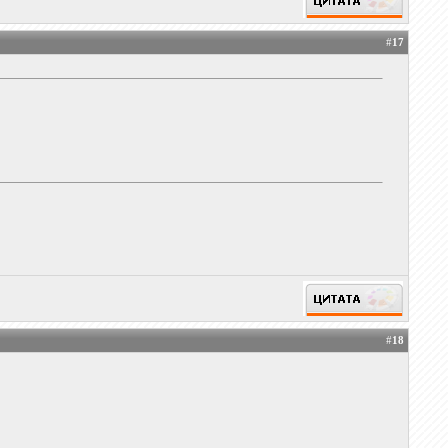
#
17
#
18