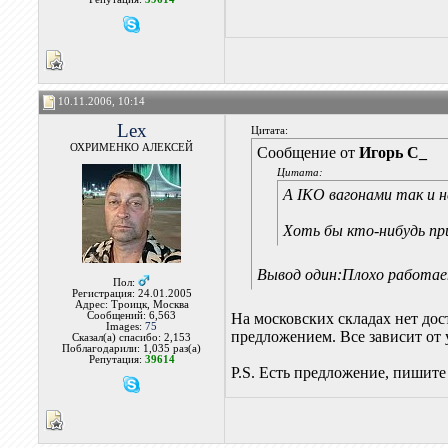
10.11.2006, 10:14
Lex
Цитата:
ОХРИМЕНКО АЛЕКСЕЙ
Сообщение от
Игорь С_
Цитата:
А IKO вагонами так и 
Хоть бы кто-нибудь при
Вывод один:Плохо работа
Пол:
Регистрация: 24.01.2005
Адрес: Троицк, Москва
Сообщений: 6,563
На московских складах нет дос
Images:
75
предложением. Все зависит от 
Сказал(а) спасибо: 2,153
Поблагодарили: 1,035 раз(а)
Репутация:
39614
P.S. Есть предложение, пишите 