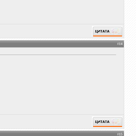
#
14
#
15