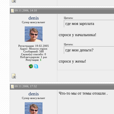
09.11.2006, 14:10
denis
Цитата:
Супер консультант
где моя зарплата
спроси у начальника!
Цитата:
Регистрация: 19.02.2005
Адрес: Moscow region
где мои деньги?
Сообщений: 588
Сказал(а) спасибо: 0
Поблагодарили: 1 раз
Репутация:
1
спроси у жены!
09.11.2006, 17:52
denis
Что-то мы от темы отошли .
Супер консультант