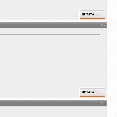
#
12
#
13