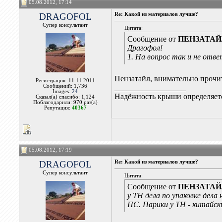
05.08.2012, 17:14
DRAGOFOL
Re: Какой из материалов лучше?
Супер консультант
Цитата:
Сообщение от
ПЕНЗАТА
Драгофол!
1. На вопрос так и не отве
Пензатайл, внимательно прочи
Регистрация: 11.11.2011
Сообщений: 1,736
__________________
Images:
24
Надёжность крыши определяетс
Сказал(а) спасибо: 1,124
Поблагодарили: 970 раз(а)
Репутация:
40367
05.08.2012, 17:19
DRAGOFOL
Re: Какой из материалов лучше?
Супер консультант
Цитата:
Сообщение от
ПЕНЗАТА
у ТН дела по упаковке дела
ПС. Парики у ТН - китайск