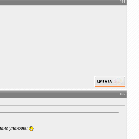
#
64
#
65
лане упаковки