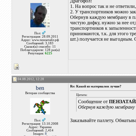
Драгофол!
1. На вопрос так и не ответили
2. У транспортников можно зак
Обернув каждую мембрану в пле
чистую дифку, нужно за нее от
транспортников к запыленност
принимаются, т.к. для этого т
Пол:
Регистрация: 28.09.2011
шт.) получается не выгодным. С
Адрес: www.пензатайл.рф
Сообщений: 3,183
Сказал(а) спасибо: 11
Поблагодарили: 128 раз(а)
Репутация:
6225
04.08.2012, 12:28
ben
Re: Какой из материалов лучше?
Ветеран сообщества
Цитата:
Сообщение от
ПЕНЗАТА
Обернув каждую мембрану в
Заказывайте паллету. Обматыва
Пол:
Регистрация: 13.10.2008
Адрес: Украина
Сообщений: 2,414
Images:
8