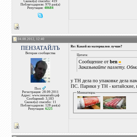
Сказал(а) спасибо: 419
Поблагодарили: 970 раз(а)
Репутация:
48684
04.08.2012, 12:40
ПЕНЗАТАЙЛЪ
Re: Какой из материалов лучше?
Ветеран сообщества
Цитата:
Сообщение от
ben
Заказывайте паллету. Обм
у ТН дела по упаковке дела на
ПС. Парики у ТН - китайские,
Пол:
Регистрация: 28.09.2011
Миниатюры
Адрес: www.пензатайл.рф
Сообщений: 3,183
Сказал(а) спасибо: 11
Поблагодарили: 128 раз(а)
Репутация:
6225