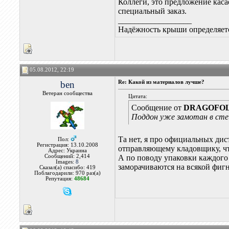
Коллеги, это предложение кас
специальный заказ.
__________________
Надёжность крыши определяетс
05.08.2012, 22:19
ben
Re: Какой из материалов лучше?
Ветеран сообщества
Цитата:
Сообщение от
DRAGOFO
Поддон уже замотан в стей
Та нет, я про официальных ди
Пол:
Регистрация: 13.10.2008
отправляющему кладовщику, что
Адрес: Украина
Сообщений: 2,414
А по поводу упаковки каждого р
Images:
8
заморачиваются на всякой фиг
Сказал(а) спасибо: 419
Поблагодарили: 970 раз(а)
Репутация:
48684