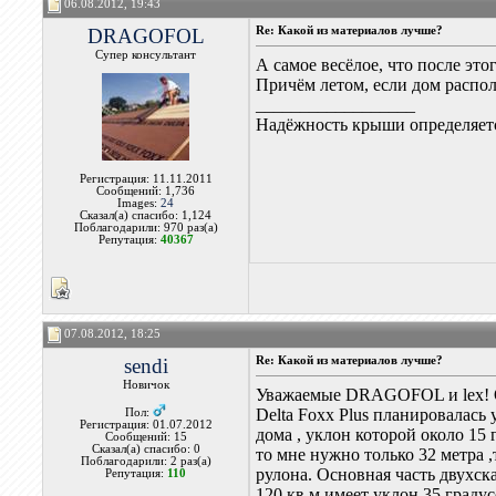
06.08.2012, 19:43
DRAGOFOL
Re: Какой из материалов лучше?
Супер консультант
А самое весёлое, что после эт
Причём летом, если дом распол
__________________
Надёжность крыши определяетс
Регистрация: 11.11.2011
Сообщений: 1,736
Images:
24
Сказал(а) спасибо: 1,124
Поблагодарили: 970 раз(а)
Репутация:
40367
07.08.2012, 18:25
sendi
Re: Какой из материалов лучше?
Новичок
Уважаемые DRAGOFOL и lex! 
Delta Foxx Plus планировалась
Пол:
Регистрация: 01.07.2012
дома , уклон которой около 15 
Сообщений: 15
Сказал(а) спасибо: 0
то мне нужно только 32 метра 
Поблагодарили: 2 раз(а)
рулона. Основная часть двухс
Репутация:
110
120 кв.м имеет уклон 35 градус