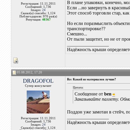
В плане упаковки, конечно, мо
Регистрация: 11.11.2011
Сообщений: 1,736
Если ...но завернуть в красив
Images:
24
Этот способ торговли стар, как
Сказал(а) спасибо: 1,124
Поблагодарили: 970 раз(а)
Репутация:
40367
Но если поразмыслить объектив
транспортировке??
Смешно...
От пыли защитит, но не от про
__________________
Надёжность крыши определяетс
05.08.2012, 17:20
DRAGOFOL
Re: Какой из материалов лучше?
Супер консультант
Цитата:
Сообщение от
ben
Заказывайте паллету. Обм
Поддон уже замотан в стейч, п
__________________
Регистрация: 11.11.2011
Сообщений: 1,736
Надёжность крыши определяетс
Images:
24
Сказал(а) спасибо: 1,124