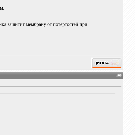
ом.
ёнка защитит мембрану от потёртостей при
#
66