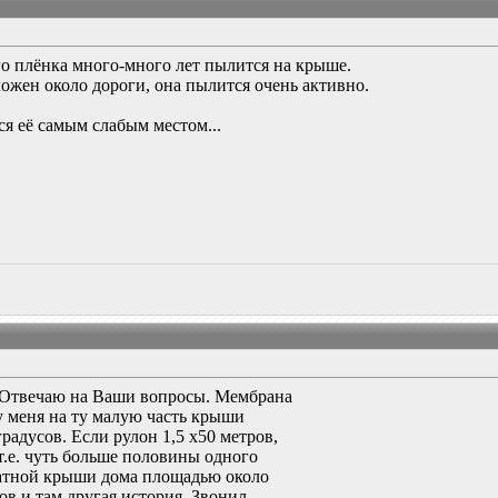
ого плёнка много-много лет пылится на крыше.
ожен около дороги, она пылится очень активно.
я её самым слабым местом...
Отвечаю на Ваши вопросы. Мембрана
 у меня на ту малую часть крыши
градусов. Если рулон 1,5 х50 метров,
,т.е. чуть больше половины одного
катной крыши дома площадью около
ов и там другая история. Звонил