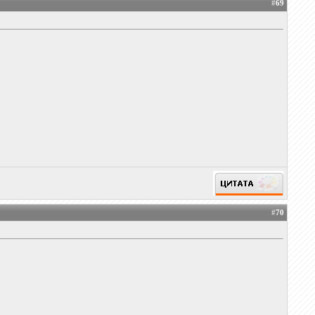
#
69
#
70