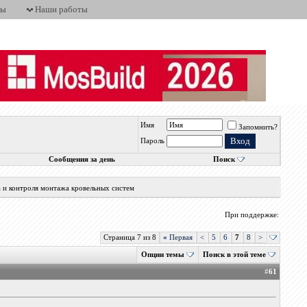
ты
Наши работы
Имя
Запомнить?
Пароль
Сообщения за день
Поиск
а и контроля монтажа кровельных систем
При поддержке:
Страница 7 из 8
«
Первая
<
5
6
7
8
>
Опции темы
Поиск в этой теме
#
61