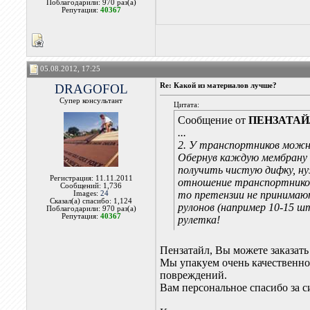
Поблагодарили: 970 раз(а)
Репутация:
40367
05.08.2012, 17:25
DRAGOFOL
Re: Какой из материалов лучше?
Супер консультант
Цитата:
Сообщение от
ПЕНЗАТА
...
2. У транспортников можно
Обернув каждую мембрану в
получить чистую дифку, ну
Регистрация: 11.11.2011
отношение транспортников
Сообщений: 1,736
то претензии не принимают
Images:
24
Сказал(а) спасибо: 1,124
рулонов (например 10-15 ш
Поблагодарили: 970 раз(а)
Репутация:
40367
рулетка!
Пензатайл, Вы можете заказать
Мы упакуем очень качественно
повреждений.
Вам персональное спасибо за с