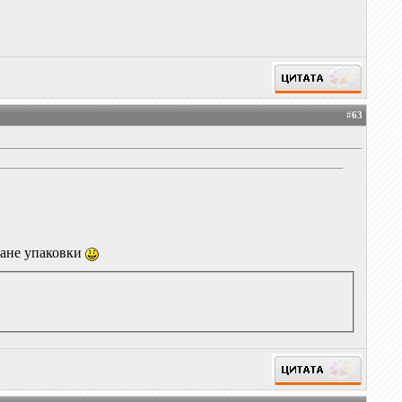
#
63
лане упаковки