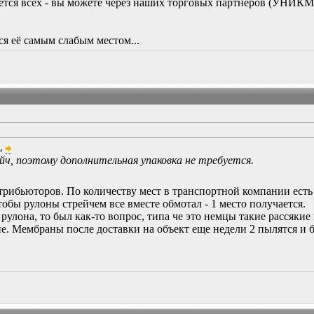
ается всех - вы можете через наших торговых партнёров (УНИКМ
я её самым слабым местом...
L
ч, поэтому дополнительная упаковка не требуется.
стрибьюторов. По количеству мест в транспортной компании ест
бы рулоны стрейчем все вместе обмотал - 1 место получается.
улона, то был как-то вопрос, типа че это немцы такие рассякие 
не. Мембраны после доставки на объект еще недели 2 пылятся и