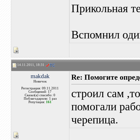
Прикольная те
Вспомнил один
14.11.2011, 18:31
makdak
Re: Помогите опред
Новичок
Регистрация: 09.11.2011
строил сам ,т
Сообщений: 17
Сказал(а) спасибо: 0
Поблагодарили: 1 раз
Репутация:
161
помогали рабо
черепица.