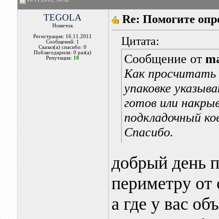
TEGOLA
Re: Помогите опр
Новичок
Регистрация: 16.11.2011
Цитата:
Сообщений: 1
Сказал(а) спасибо: 0
Поблагодарили: 0 раз(а)
Сообщение от
m
Репутация:
10
Как просчитать 
упаковке указыв
готов или накры
подкладочный ков
Спасибо.
добрый день 
периметру от 
а где у вас об