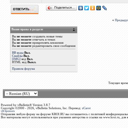
Поделиться…
«
Предыду
Ваши права в разделе
Вы
не можете
создавать новые темы
Вы
не можете
отвечать в темах
Вы
не можете
прикреплять вложения
Вы
не можете
редактировать свои сообщения
BB коды
Вкл.
Смайлы
Вкл.
[IMG]
код
Вкл.
HTML код
Выкл.
Правила форума
Текущее врем
Powered by vBulletin® Version 3.8.7
Copyright ©2000 - 2026, vBulletin Solutions, Inc. Перевод:
zCarot
vB.Sponsors
Отправляя любую форму на форуме KROI.RU вы соглашаетесь с политикой конфиденциальн
Все материалы могут использоваться при указании авторства и ссылки на www.kroi.ru, для 