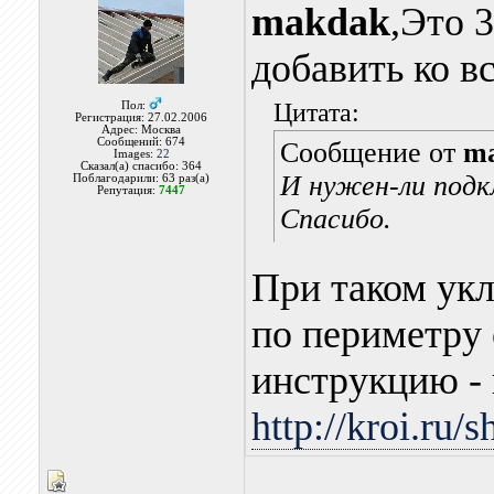
makdak
,Это 3
добавить ко в
Цитата:
Пол:
Регистрация: 27.02.2006
Адрес: Москва
Сообщений: 674
Сообщение от
m
Images:
22
Сказал(а) спасибо: 364
И нужен-ли подкл
Поблагодарили: 63 раз(а)
Репутация:
7447
Спасибо.
При таком укл
по периметру 
инструкцию - 
http://kroi.ru/