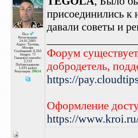
TEGOLA
, Было б
присоединились к 
давали советы и р
Пол:
________________
Регистрация:
24.01.2005
Адрес: Троицк,
Москва
Форум существует,
Сообщений: 6,563
Images:
75
Сказал(а) спасибо:
2,153
добродетель, подд
Поблагодарили:
1,035 раз(а)
Репутация:
39614
https://pay.cloudti
Оформление досту
https://www.kroi.r