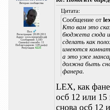
Ветеран сообщества
Цитата:
Сообщение от
le
Кто вам это ска
Пол:
бюджета сюда и 
Регистрация: 28.09.2011
Адрес: www.пензатайл.рф
Сообщений: 3,183
сделать как поло
Сказал(а) спасибо: 11
Поблагодарили: 128 раз(а)
имеются комнаты
Репутация:
6225
а это уже манс
должна быть сна
фанера.
LEX, как фанер
осб 12 или 15
снова осб 12 