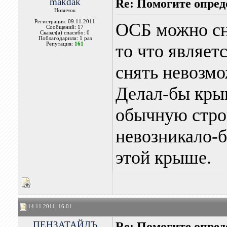
makdak
Re: Помогите опред
Новичок
Регистрация: 09.11.2011
ОСБ можно сня
Сообщений: 17
Сказал(а) спасибо: 0
Поблагодарили: 1 раз
Репутация:
161
то что являет
снять невозмож
Делал-бы кры
обычную строп
невозникало-
этой крыше.
14.11.2011, 16:01
ПЕНЗАТАЙЛЪ
Re: Помогите опред