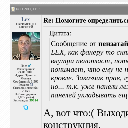
15.11.2011, 11:13
Lex
Re: Помогите определитьс
ОХРИМЕНКО
АЛЕКСЕЙ
Цитата:
Сообщение от
пензата
LEX, как фанеру то снят
внутри пенопласт, пото
Пол:
понимает, что ему не 
Регистрация:
24.01.2005
Адрес: Троицк,
кровле. Заказчик прав, 
Москва
Сообщений: 6,563
но... т.к. уже панели 
Images:
75
Сказал(а) спасибо:
2,153
панелей укладывать ещ
Поблагодарили:
1,035 раз(а)
Репутация:
39614
А, вот что:( Выход
конструкция.