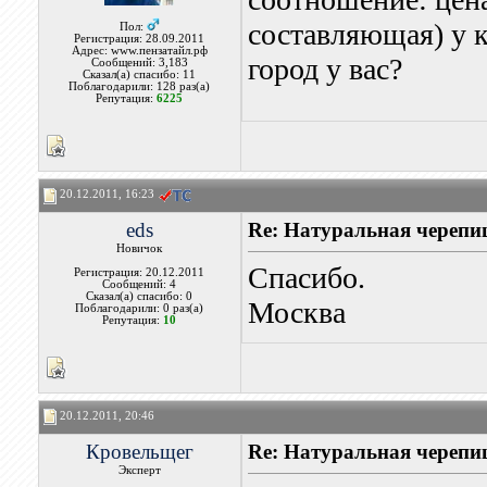
составляющая) у 
Пол:
Регистрация: 28.09.2011
Адрес: www.пензатайл.рф
город у вас?
Сообщений: 3,183
Сказал(а) спасибо: 11
Поблагодарили: 128 раз(а)
Репутация:
6225
20.12.2011, 16:23
eds
Re: Натуральная черепи
Новичок
Спасибо.
Регистрация: 20.12.2011
Сообщений: 4
Сказал(а) спасибо: 0
Москва
Поблагодарили: 0 раз(а)
Репутация:
10
20.12.2011, 20:46
Кровельщег
Re: Натуральная черепи
Эксперт