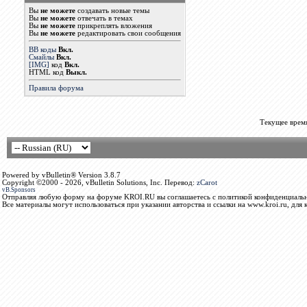
Вы
не можете
создавать новые темы
Вы
не можете
отвечать в темах
Вы
не можете
прикреплять вложения
Вы
не можете
редактировать свои сообщения
BB коды
Вкл.
Смайлы
Вкл.
[IMG]
код
Вкл.
HTML код
Выкл.
Правила форума
Текущее врем
Powered by vBulletin® Version 3.8.7
Copyright ©2000 - 2026, vBulletin Solutions, Inc. Перевод:
zCarot
vB.Sponsors
Отправляя любую форму на форуме KROI.RU вы соглашаетесь с политикой конфиденциальн
Все материалы могут использоваться при указании авторства и ссылки на www.kroi.ru, для 