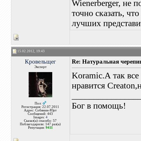
Wienerberger, не 
точно сказать, чт
лучших представи
15.02.2012, 19:43
Кровельщег
Re: Натуральная черепи
Эксперт
Koramic.А так все
нравится Creaton
_______________
Бог в помощь!
Пол:
Регистрация: 22.07.2011
Адрес: Собянин-Юрт
Сообщений: 443
Images:
4
Сказал(а) спасибо: 57
Поблагодарили: 147 раз(а)
Репутация:
9411