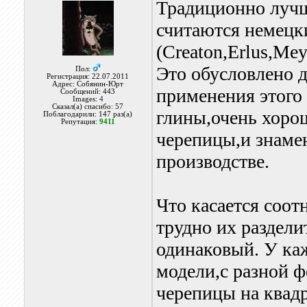
Традиционно луч
считаются немецк
(Creaton,Erlus,Mey
Это обусловлено 
Пол:
Регистрация: 22.07.2011
Адрес: Собянин-Юрт
применения этого 
Сообщений: 443
Images:
4
Сказал(а) спасибо: 57
глины,очень хоро
Поблагодарили: 147 раз(а)
Репутация:
9411
черепицы,и знаме
производстве.
Что касается соот
трудно их раздели
одинаковый. У каж
модели,с разной 
черепицы на квад