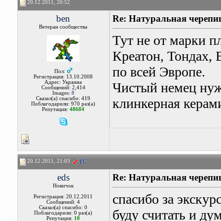
20.12.2011, 20:52
ben
Re: Натуральная черепи
Ветеран сообщества
Тут не от марки пл
Креатон, Тондах,
по всей Эвропе.
Пол:
Регистрация: 13.10.2008
Адрес: Украина
Чистый немец нуж
Сообщений: 2,414
Images:
8
Сказал(а) спасибо: 419
клинкерная керами
Поблагодарили: 970 раз(а)
Репутация:
48684
20.12.2011, 21:03
eds
Re: Натуральная черепи
Новичок
спасибо за экскур
Регистрация: 20.12.2011
Сообщений: 4
Сказал(а) спасибо: 0
буду считать и дум
Поблагодарили: 0 раз(а)
Репутация:
10