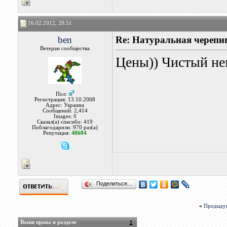
16.02.2012, 20:51
ben
Re: Натуральная черепи
Ветеран сообщества
Цены)) Чистый нем
Пол:
Регистрация: 13.10.2008
Адрес: Украина
Сообщений: 2,414
Images:
8
Сказал(а) спасибо: 419
Поблагодарили: 970 раз(а)
Репутация:
48684
Поделиться…
«
Предыду
Ваши права в разделе