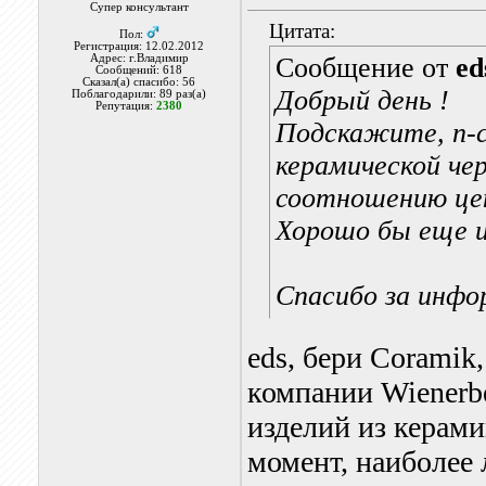
Супер консультант
Цитата:
Пол:
Регистрация: 12.02.2012
Адрес: г.Владимир
Сообщение от
ed
Сообщений: 618
Сказал(а) спасибо: 56
Добрый день !
Поблагодарили: 89 раз(а)
Репутация:
2380
Подскажите, п-с
керамической че
соотношению цен
Хорошо бы еще 
Спасибо за инф
eds, бери Coramik
компании Wienerbe
изделий из керам
момент, наиболее