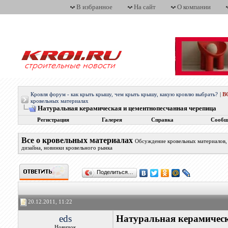
В избранное
На сайт
О компании
Кровля форум - как крыть крышу, чем крыть крышу, какую кровлю выбрать?
|
В
кровельных материалах
Натуральная керамическая и цементнопесчанная черепица
Регистрация
Галерея
Справка
Сообщ
Все о кровельных материалах
Обсуждение кровельных материалов, 
дизайна, новинки кровельного рынка
Поделиться…
20.12.2011, 11:22
eds
Натуральная керамическ
Новичок