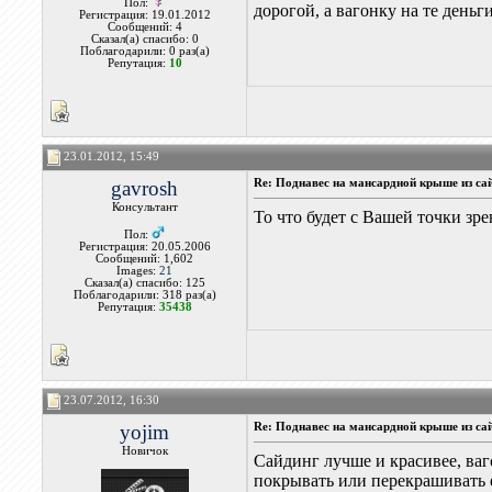
Пол:
дорогой, а вагонку на те день
Регистрация: 19.01.2012
Сообщений: 4
Сказал(а) спасибо: 0
Поблагодарили: 0 раз(а)
Репутация:
10
23.01.2012, 15:49
gavrosh
Re: Поднавес на мансардной крыше из са
Консультант
То что будет с Вашей точки зре
Пол:
Регистрация: 20.05.2006
Сообщений: 1,602
Images:
21
Сказал(а) спасибо: 125
Поблагодарили: 318 раз(а)
Репутация:
35438
23.07.2012, 16:30
yojim
Re: Поднавес на мансардной крыше из са
Новичок
Сайдинг лучше и красивее, ваг
покрывать или перекрашивать 