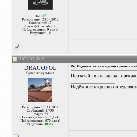
Пол:
Регистрация: 23.07.2012
Сообщений: 17
Сказал(а) спасибо: 2
Поблагодарили: 0 раз(а)
Репутация:
10
23.07.2012, 20:45
DRAGOFOL
Re: Поднавес на мансардной крыше из са
Супер консультант
Пензатайл выкладывал прекрасн
__________________
Надёжность крыши определяетс
Регистрация: 11.11.2011
Сообщений: 1,736
Images:
24
Сказал(а) спасибо: 1,124
Поблагодарили: 970 раз(а)
Репутация:
40367