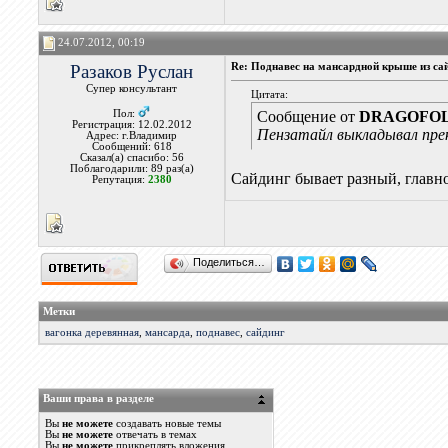
24.07.2012, 00:19
Разаков Руслан
Re: Поднавес на мансардной крыше из са
Супер консультант
Цитата:
Пол:
Сообщение от
DRAGOFO
Регистрация: 12.02.2012
Пензатайл выкладывал прек
Адрес: г.Владимир
Сообщений: 618
Сказал(а) спасибо: 56
Поблагодарили: 89 раз(а)
Сайдинг бывает разный, главное
Репутация:
2380
Поделиться…
Метки
вагонка деревянная
,
мансарда
,
поднавес
,
сайдинг
Ваши права в разделе
Вы
не можете
создавать новые темы
Вы
не можете
отвечать в темах
Вы
не можете
прикреплять вложения