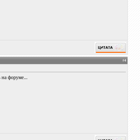
#
4
на форуме...