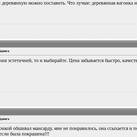
ги деревянную можно поставить. Что лучше: деревянная вагонка 
йдинга
ния эстетичней, то и выбирайте. Цена забывается быстро, качест
йдинга
онкой обшивал мансарду, мне не понравилось, она ссыхается и 
если была покрашена!!!