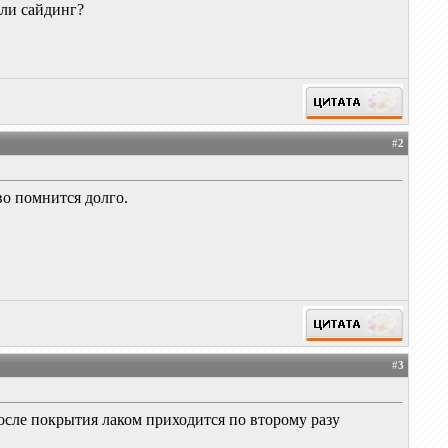
или сайдинг?
#
2
во помнится долго.
#
3
после покрытия лаком приходится по второму разу