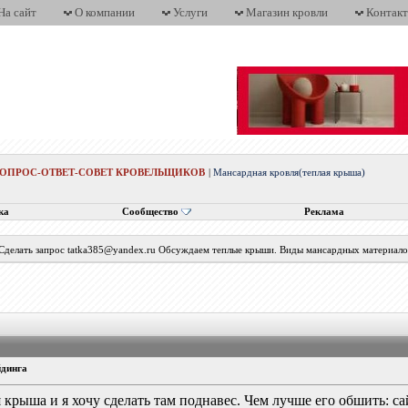
На сайт
О компании
Услуги
Магазин кровли
Контак
ВОПРОС-ОТВЕТ-СОВЕТ КРОВЕЛЬЩИКОВ
|
Мансардная кровля(теплая крыша)
ка
Сообщество
Реклама
 Сделать запрос tatka385@yandex.ru Обсуждаем теплые крыши. Виды мансардных материалов
йдинга
я крыша и я хочу сделать там поднавес. Чем лучше его обшить: 