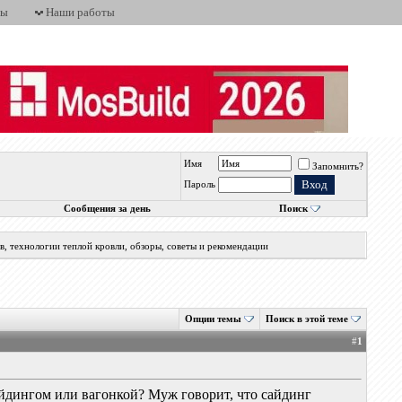
ты
Наши работы
Имя
Запомнить?
Пароль
Сообщения за день
Поиск
, технологии теплой кровли, обзоры, советы и рекомендации
Опции темы
Поиск в этой теме
#
1
сайдингом или вагонкой? Муж говорит, что сайдинг