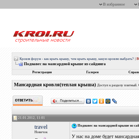
В избранное
Кровля форум - как крыть крышу, чем крыть крышу, какую кровлю выбрать?
|
Поднавес на мансардной крыше из сайдинга
Регистрация
Галерея
Справ
Мансардная кровля(теплая крыша)
Доступ к разделу платный.
Поделиться…
21.01.2012, 11:01
travel
Поднавес на мансардной крыше из са
Новичок
У нас на доме будет мансардна