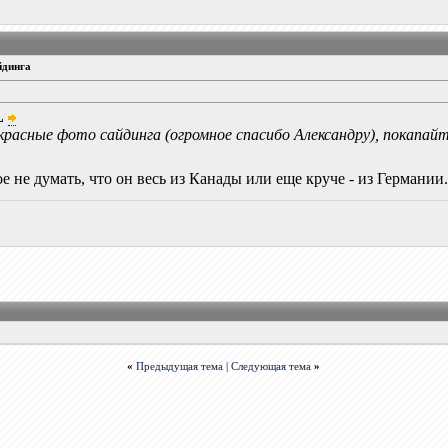
йдинга
L
расные фото сайдинга (огромное спасибо Александру), покапайте
 не думать, что он весь из Канады или еще круче - из Германии.
«
Предыдущая тема
|
Следующая тема
»