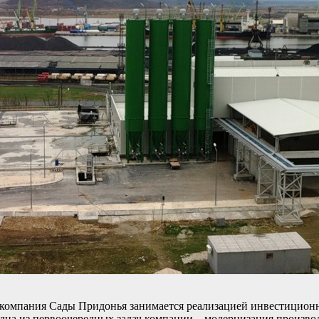
 компания Сады Придонья занимается реализацией инвестицион
одна из первоочередных задач компании – модернизация произв