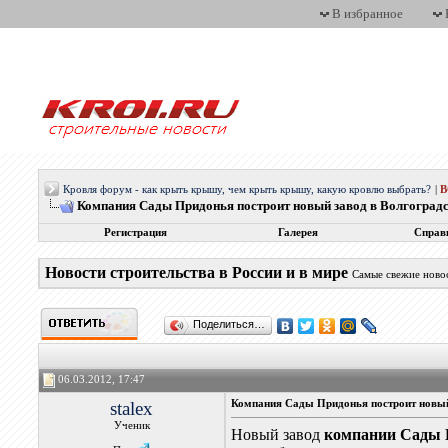
В избранное
Кровля форум - как крыть крышу, чем крыть крышу, какую кровлю выбрать?
|
Компания Сады Придонья построит новый завод в Волгоградс
Регистрация
Галерея
Справ
Новости строительства в России и в мире
Самые свежие новос
Поделиться…
06.03.2012, 17:47
stalex
Компания Сады Придонья построит новый
Ученик
Новый завод
компании Сады 