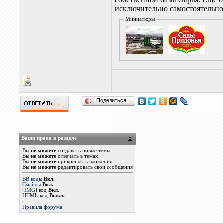
исключительно самостоятельно
Миниатюры
Поделиться…
Ваши права в разделе
Вы
не можете
создавать новые темы
Вы
не можете
отвечать в темах
Вы
не можете
прикреплять вложения
Вы
не можете
редактировать свои сообщения
BB коды
Вкл.
Смайлы
Вкл.
[IMG]
код
Вкл.
HTML код
Выкл.
Правила форума