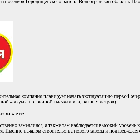
 из поселков Городищенского района Волгоградской области. Пл
роительная компания планирует начать эксплуатацию первой оче
нной – двум с половиной тысячам квадратных метров).
азвивается
ественно замедлился, а также там наблюдается высокий уровень
я. Именно началом строительства нового завода и подтверждает