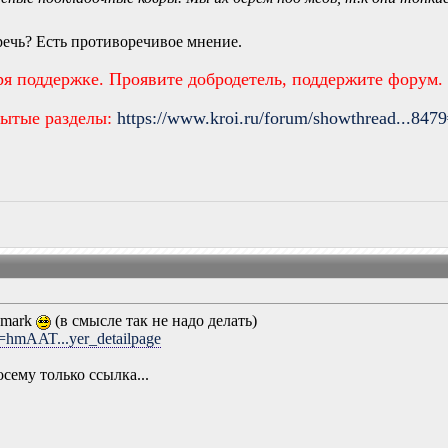
речь? Есть противоречивое мнение.
ря поддержке. Проявите добродетель, поддержите форум.
рытые разделы:
https://www.kroi.ru/forum/showthread...847
dmark
(в смысле так не надо делать)
=hmAAT...yer_detailpage
осему только ссылка...