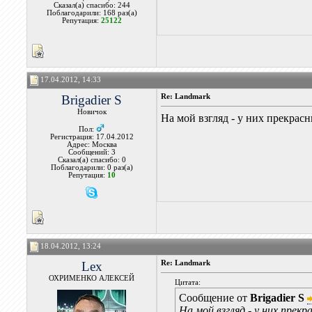
Сказал(а) спасибо: 244
Поблагодарили: 168 раз(а)
Репутация:
25122
17.04.2012, 14:33
Brigadier S
Re: Landmark
Новичок
На мой взгляд - у них прекрас
Пол:
Регистрация: 17.04.2012
Адрес: Москва
Сообщений: 3
Сказал(а) спасибо: 0
Поблагодарили: 0 раз(а)
Репутация:
10
18.04.2012, 13:24
Lex
Re: Landmark
ОХРИМЕНКО АЛЕКСЕЙ
Цитата:
Сообщение от
Brigadier S
На мой взгляд - у них прек