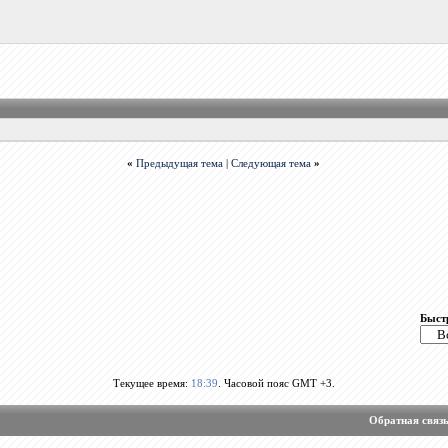
«
Предыдущая тема
|
Следующая тема
»
Быст
Текущее время:
18:39
. Часовой пояс GMT +3.
Обратная связ