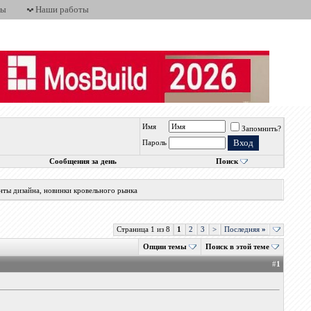
ты
Наши работы
Имя
Запомнить?
Пароль
Сообщения за день
Поиск
нты дизайна, новинки кровельного рынка
Страница 1 из 8
1
2
3
>
Последняя
»
Опции темы
Поиск в этой теме
#
1