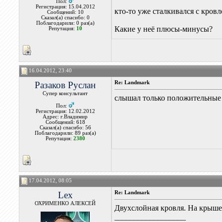
Пол:
Регистрация: 15.04.2012
кто-то уже сталкивался с кров
Сообщений: 10
Сказал(а) спасибо: 0
Поблагодарили: 0 раз(а)
Какие у неё плюсы-минусы?
Репутация:
10
16.04.2012, 23:40
Разаков Руслан
Re: Landmark
Супер консультант
слышал только положительные
Пол:
Регистрация: 12.02.2012
Адрес: г.Владимир
Сообщений: 618
Сказал(а) спасибо: 56
Поблагодарили: 89 раз(а)
Репутация:
2380
17.04.2012, 08:05
Lex
Re: Landmark
ОХРИМЕНКО АЛЕКСЕЙ
Двухслойная кровля. На крыше
__________________