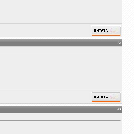
#
2
#
3