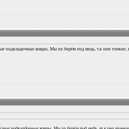
ные подкладочные ковры. Мы их берём под медь, т.к они тонкие,
расные подкладочные ковры. Мы их берём под медь, т.к они тонки