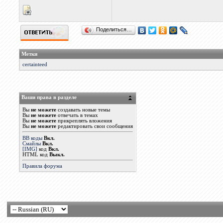
Поделиться…
Метки
certainteed
Ваши права в разделе
Вы
не можете
создавать новые темы
Вы
не можете
отвечать в темах
Вы
не можете
прикреплять вложения
Вы
не можете
редактировать свои сообщения
BB коды
Вкл.
Смайлы
Вкл.
[IMG]
код
Вкл.
HTML код
Выкл.
Правила форума