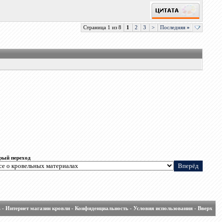
Страница 1 из 8
1
2
3
>
Последняя
»
рый переход
ь
-
Интернет магазин кровли
-
Конфиденциальность
-
Условия использования
-
Вверх