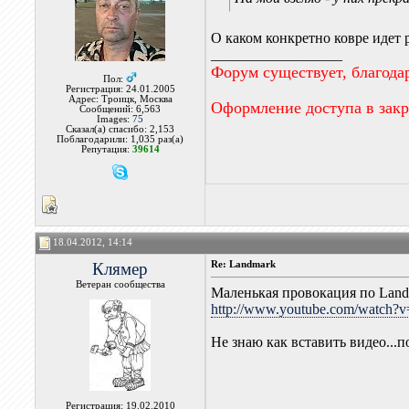
О каком конкретно ковре идет 
__________________
Форум существует, благода
Пол:
Регистрация: 24.01.2005
Адрес: Троицк, Москва
Оформление доступа в зак
Сообщений: 6,563
Images:
75
Сказал(а) спасибо: 2,153
Поблагодарили: 1,035 раз(а)
Репутация:
39614
18.04.2012, 14:14
Клямер
Re: Landmark
Ветеран сообщества
Маленькая провокация по Lan
http://www.youtube.com/watch?v
Не знаю как вставить видео...п
Регистрация: 19.02.2010