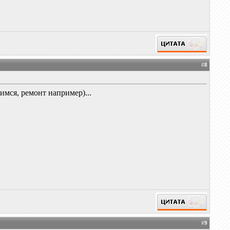
#
8
имся, ремонт например)...
#
9