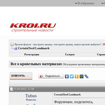
В избранное
Кровля форум - как крыть крышу, чем крыть крышу, какую кровлю выбрать?
|
CertainTeed Landmark
Регистрация
Галерея
Справ
Все о кровельных материалах
Обсуждение кровельных материалов, 
Поделиться…
15.04.2012, 17:58
Tubus
CertainTeed Landmark
Новичок
Форумчане, поделитесь,