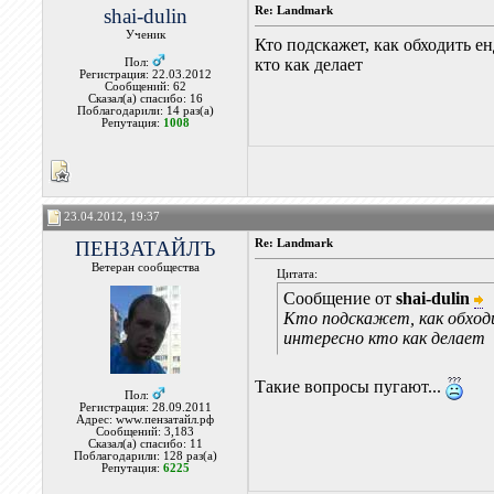
shai-dulin
Re: Landmark
Ученик
Кто подскажет, как обходить е
кто как делает
Пол:
Регистрация: 22.03.2012
Сообщений: 62
Сказал(а) спасибо: 16
Поблагодарили: 14 раз(а)
Репутация:
1008
23.04.2012, 19:37
ПЕНЗАТАЙЛЪ
Re: Landmark
Ветеран сообщества
Цитата:
Сообщение от
shai-dulin
Кто подскажет, как обход
интересно кто как делает
Такие вопросы пугают...
Пол:
Регистрация: 28.09.2011
Адрес: www.пензатайл.рф
Сообщений: 3,183
Сказал(а) спасибо: 11
Поблагодарили: 128 раз(а)
Репутация:
6225