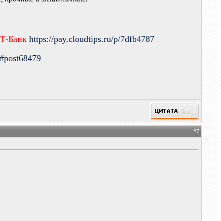
 Т-Банк
https://pay.cloudtips.ru/p/7dfb4787
9#post68479
#
7