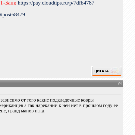
 Т-Банк
https://pay.cloudtips.ru/p/7dfb4787
9#post68479
#
4
 зависимо от того какие подкладочные ковры
ериканцев а так нареканий к ней нет в прошлом году ее
с, гранд манор и.т.д.