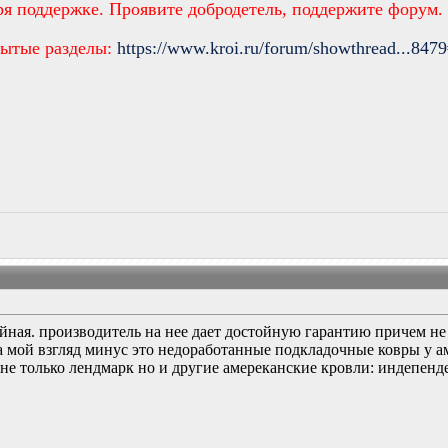
ря поддержке. Проявите добродетель, поддержите форум.
рытые разделы:
https://www.kroi.ru/forum/showthread...847
йная. производитель на нее дает достойную гарантию причем не
 мой взгляд минус это недоработанные подкладочные ковры у ам
е только лендмарк но и другие амереканские кровли: индепенден