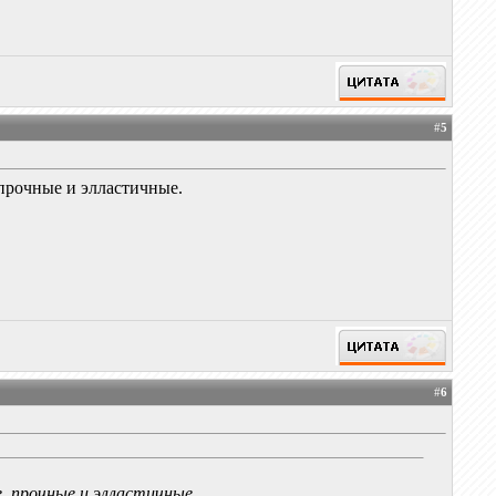
#
5
 прочные и элластичные.
#
6
е, прочные и элластичные.