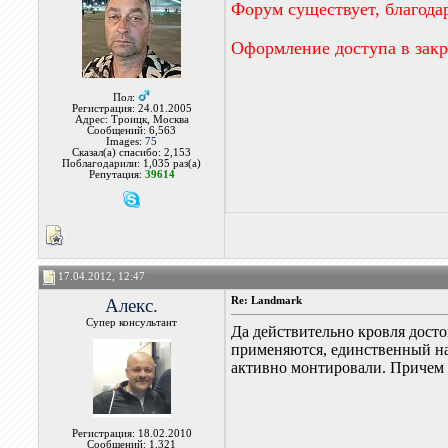
Форум существует, благода
Оформление доступа в зак
Пол:
Регистрация: 24.01.2005
Адрес: Троицк, Москва
Сообщений: 6,563
Images:
75
Сказал(а) спасибо: 2,153
Поблагодарили: 1,035 раз(а)
Репутация:
39614
17.04.2012, 12:47
Алекс.
Re: Landmark
Супер консультант
Да действительно кровля досто
применяются, единственный на
активно монтировали. Причем н
Регистрация: 18.02.2010
Сообщений: 1,321