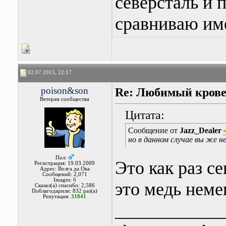
северсталь и 
сравниваю име
02.07.2015, 22:17
poison&son
Re: Любимый крове
Ветеран сообщества
Цитата:
Сообщение от
Jazz_Dealer
но в данном случае вы же н
Пол:
Это как раз с
Регистрация: 19.03.2009
Адрес: Волга да Ока
Сообщений: 2,071
Images:
6
это медь нем
Сказал(а) спасибо: 2,586
Поблагодарили: 832 раз(а)
Репутация:
31841
____________