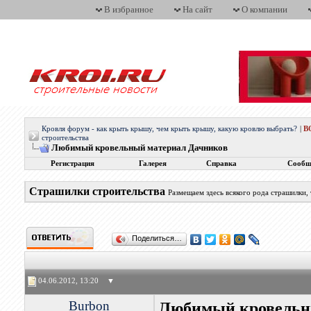
В избранное
На сайт
О компании
Кровля форум - как крыть крышу, чем крыть крышу, какую кровлю выбрать?
|
В
строительства
Любимый кровельный материал Дачников
Регистрация
Галерея
Справка
Сообщ
Страшилки строительства
Размещаем здесь всякого рода страшилки,
Поделиться…
04.06.2012, 13:20
▼
Burbon
Любимый кровельн