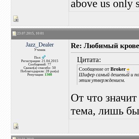
above us only 
23.07.2015, 10:01
Jazz_Dealer
Re: Любимый крове
Ученик
Цитата:
Пол:
Регистрация: 21.04.2015
Сообщений: 77
Сказал(а) спасибо: 50
Сообщение от
Broker
Поблагодарили: 28 раз(а)
Шифер самый дешевый и поп
Репутация:
1308
этим утверждением.
От что значит
тема, лишь бы