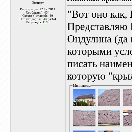
Эксперт
Регистрация: 12.07.2011
"Вот оно как,
Сообщений: 454
Сказал(а) спасибо: 40
Поблагодарили: 44 раз(а)
Репутация:
1195
Представляю 
Ондулина (да 
которыми усло
писать наимен
которую "крыл
Миниатюры