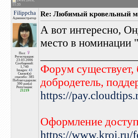
24.01.2019,
11:33
Filippcha
Re: Любимый кровельный м
Администратор
А вот интересно, Он
место в номинации 
_________________
Пол:
Регистрация:
23.03.2006
Сообщений:
Форум существует, 
1,740
Images:
43
Сказал(а)
спасибо: 385
добродетель, подде
Поблагодарили:
390 раз(а)
Репутация:
21219
https://pay.cloudtips
Оформление доступа
https://www.kroi.ru