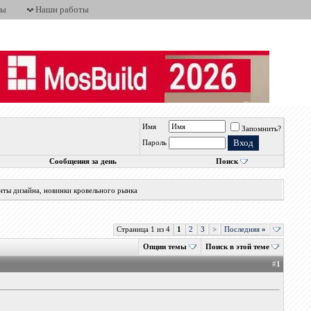
ты
Наши работы
Имя
Запомнить?
Пароль
Сообщения за день
Поиск
нты дизайна, новинки кровельного рынка
Страница 1 из 4
1
2
3
>
Последняя
»
Опции темы
Поиск в этой теме
#
1