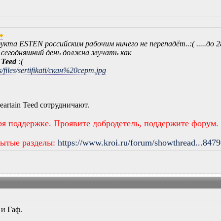
дукта ESTEN российским рабочим ничего не перепадёт..:( .....до 2
 сегодняшний день должна звучать как
 Teed
:(
s/files/sertifikati/скан%20серт.jpg
eartain Teed сотрудничают.
ря поддержке. Проявите добродетель, поддержите форум.
рытые разделы:
https://www.kroi.ru/forum/showthread...847
 и Гаф.