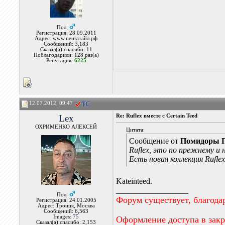
Пол:
Регистрация: 28.09.2011
Адрес: www.пензатайл.рф
Сообщений: 3,183
Сказал(а) спасибо: 11
Поблагодарили: 128 раз(а)
Репутация:
6225
12.07.2012, 09:47
Lex
Re: Ruflex вместе с Certain Teed
ОХРИМЕНКО АЛЕКСЕЙ
Цитата:
Сообщение от
Помидоры 
Ruflex, это по прежнему и
Есть новая коллекция Rufle
Kateinteed.
__________________
Пол:
Форум существует, благода
Регистрация: 24.01.2005
Адрес: Троицк, Москва
Сообщений: 6,563
Images:
75
Оформление доступа в зак
Сказал(а) спасибо: 2,153