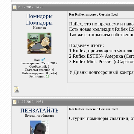
11.07.2012, 14:25
Помидоры
Re: Ruflex вместе с Certain Teed
Помидоры
Ruflex, это по прежнему и на
Новичок
Есть новая коллекция Ruflex E
Так же с открытием собственног
Подведем итоги:
1.Ruflex, производство Финл
2.Ruflex ESTEN- Америка (Cert
Пол:
3.Ruflex Mint- Россия (г.Сарато
Регистрация: 25.06.2012
Сообщений: 8
Сказал(а) спасибо: 0
У Дианы долгосрочный контрак
Поблагодарили: 0 раз(а)
Репутация:
10
11.07.2012, 14:51
ПЕНЗАТАЙЛЪ
Re: Ruflex вместе с Certain Teed
Ветеран сообщества
Огурцы-помидоры-салатики, о