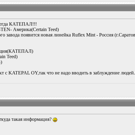
всегда КАТЕПАЛ!!!
STEN- Америка(Certain Teed)
о завода появится новая линейка Ruflex Mint - Россия (г.Сарато
яндия(КАТЕПАЛ)
ain Teed)
в)
т с KATEPAL OY,так что не надо вводить в заблуждение людей
ткуда такая информация?