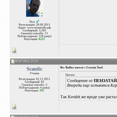
Пол:
Регистрация: 28.09.2011
Адрес: www.пензатайл.рф
Сообщений: 3,183
Сказал(а) спасибо: 11
Поблагодарили: 128 раз(а)
Репутация:
6225
05.07.2012, 21:25
Scandic
Re: Ruflex вместе с Certain Teed
Ученик
Цитата:
Регистрация: 02.11.2011
Сообщение от
ПЕНЗАТА
Сообщений: 65
Впереди еще остаются Кер
Сказал(а) спасибо: 2
Поблагодарили: 4 раз(а)
Репутация:
295
Так Kerabit же вроде уже раста