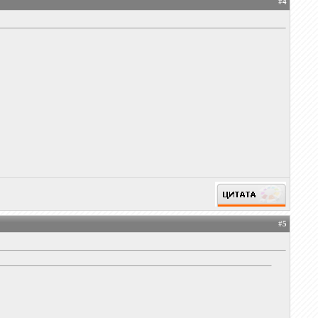
#
4
#
5