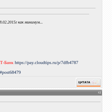
8.02.2015г как минимум...
 Т-Банк
https://pay.cloudtips.ru/p/7dfb4787
9#post68479
#
2