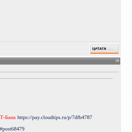
#
9
 Т-Банк
https://pay.cloudtips.ru/p/7dfb4787
9#post68479