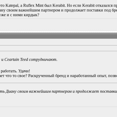
то Katepal, а Ruflex Mint был Kerabit. Но если Kerabit отказался
иану своим важнейшим партнером и продолжает поставки под бре
 уже и с ними кирдык?
 и Ceartain Teed сотрудничают.
 работать. Удачи!
ает что то свое? Раскрученный бренд и наработанный опыт, поз
ть Диану своим важнейшим партнером и продолжает поставки п