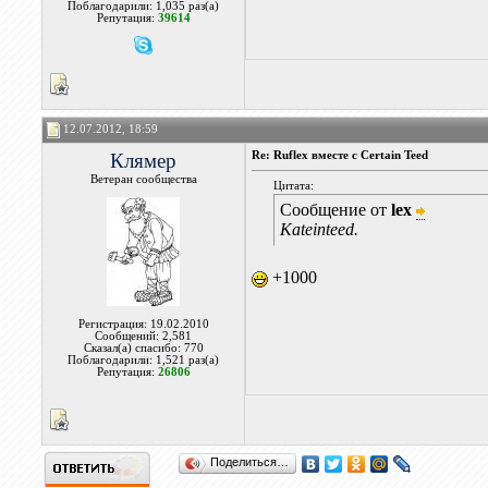
Поблагодарили: 1,035 раз(а)
Репутация:
39614
12.07.2012, 18:59
Клямер
Re: Ruflex вместе с Certain Teed
Ветеран сообщества
Цитата:
Сообщение от
lex
Kateinteed.
+1000
Регистрация: 19.02.2010
Сообщений: 2,581
Сказал(а) спасибо: 770
Поблагодарили: 1,521 раз(а)
Репутация:
26806
Поделиться…