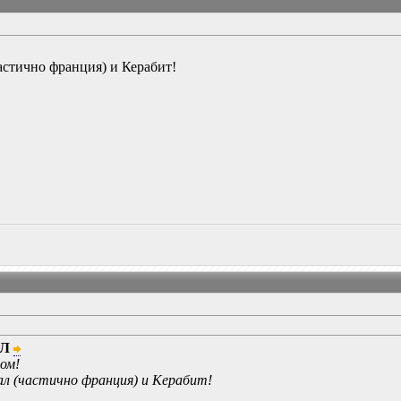
астично франция) и Керабит!
ЙЛ
лом!
ал (частично франция) и Керабит!