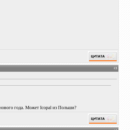
#
3
с нового года. Может Icopal из Польши?