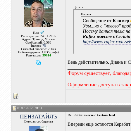
Цитата:
Цитата:
Сообщение от
Клямер
Увы...но с "нового" про
Посему данная тема на
Пол:
Ruflex вместе с Certain
Регистрация: 24.01.2005
Адрес: Троицк, Москва
http://www.ruflex.ru/asset
Сообщений: 6,563
Images:
75
Сказал(а) спасибо: 2,153
Поблагодарили: 1,035 раз(а)
Репутация:
39614
Ведь действительно, Диана и C
__________________
Форум существует, благода
Оформление доступа в зак
05.07.2012, 20:31
ПЕНЗАТАЙЛЪ
Re: Ruflex вместе с Certain Teed
Ветеран сообщества
Впереди еще остаются Керабит