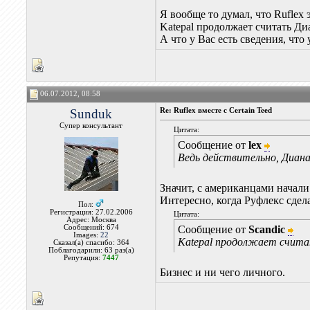
Я вообще то думал, что Ruflex э
Katepal продолжает считать Д
А что у Вас есть сведения, что
06.07.2012, 08:58
Sunduk
Re: Ruflex вместе с Certain Teed
Супер консультант
Цитата:
Сообщение от
lex
Ведь действительно, Диана
Значит, с американцами начали
Интересно, когда Руфлекс сдел
Пол:
Регистрация: 27.02.2006
Цитата:
Адрес: Москва
Сообщений: 674
Сообщение от
Scandic
Images:
22
Katepal продолжает счита
Сказал(а) спасибо: 364
Поблагодарили: 63 раз(а)
Репутация:
7447
Бизнес и ни чего личного.