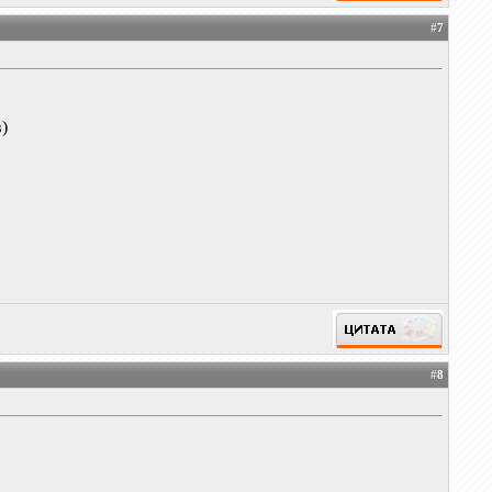
#
7
в)
.
#
8