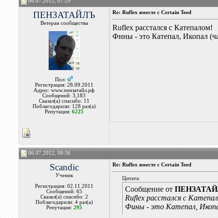
06.07.2012, 07:29
ПЕНЗАТАЙЛЪ
Re: Ruflex вместе с Certain Teed
Ветеран сообщества
Ruflex расстался с Катепалом!
Фины - это Катепал, Икопал (ч
Пол:
Регистрация: 28.09.2011
Адрес: www.пензатайл.рф
Сообщений: 3,183
Сказал(а) спасибо: 11
Поблагодарили: 128 раз(а)
Репутация:
6225
06.07.2012, 08:36
Scandic
Re: Ruflex вместе с Certain Teed
Ученик
Цитата:
Регистрация: 02.11.2011
Сообщение от
ПЕНЗАТА
Сообщений: 65
Ruflex расстался с Катепа
Сказал(а) спасибо: 2
Поблагодарили: 4 раз(а)
Фины - это Катепал, Икоп
Репутация:
295