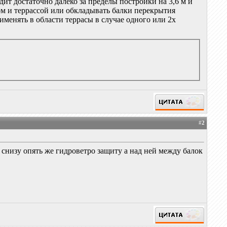
ит достаточно далеко за пределы постройки на 3,6 м и
м и террассой или обкладывать балки перекрытия
менять в области террасы в случае одного или 2х
#
2
снизу опять же гидроветро защиту а над ней между балок