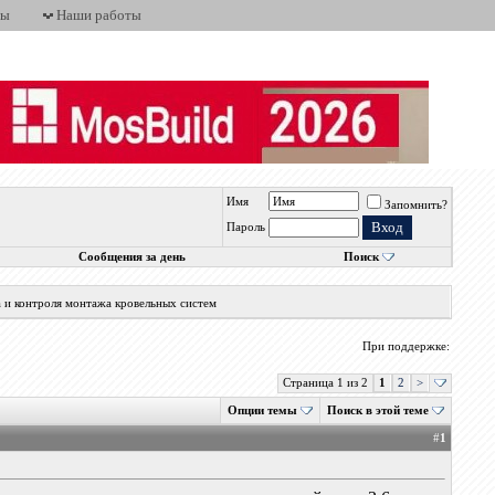
ты
Наши работы
Имя
Запомнить?
Пароль
Сообщения за день
Поиск
а и контроля монтажа кровельных систем
При поддержке:
Страница 1 из 2
1
2
>
Опции темы
Поиск в этой теме
#
1