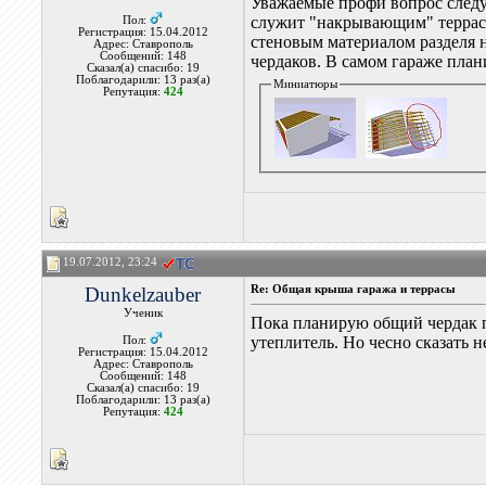
Уважаемые профи вопрос следую
служит "накрывающим" террасу
Пол:
Регистрация: 15.04.2012
стеновым материалом разделя н
Адрес: Ставрополь
Сообщений: 148
чердаков. В самом гараже план
Сказал(а) спасибо: 19
Поблагодарили: 13 раз(а)
Миниатюры
Репутация:
424
19.07.2012, 23:24
Dunkelzauber
Re: Общая крыша гаража и террасы
Ученик
Пока планирую общий чердак п
утеплитель. Но чесно сказать 
Пол:
Регистрация: 15.04.2012
Адрес: Ставрополь
Сообщений: 148
Сказал(а) спасибо: 19
Поблагодарили: 13 раз(а)
Репутация:
424