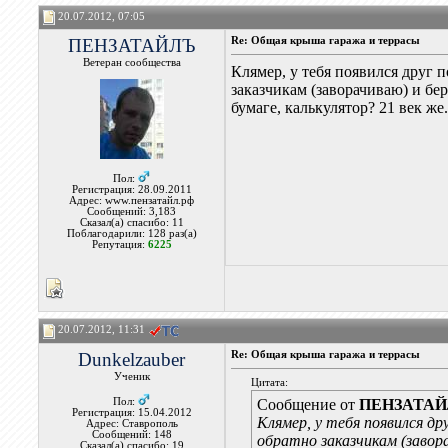
20.07.2012, 07:05
ПЕНЗАТАЙЛЪ
Re: Общая крыша гаража и террасы
Ветеран сообщества
Клямер, у тебя появился друг п
заказчикам (заворачиваю) и бер
бумаге, калькулятор? 21 век же
Пол:
Регистрация: 28.09.2011
Адрес: www.пензатайл.рф
Сообщений: 3,183
Сказал(а) спасибо: 11
Поблагодарили: 128 раз(а)
Репутация:
6225
20.07.2012, 11:31
Dunkelzauber
Re: Общая крыша гаража и террасы
Ученик
Цитата:
Пол:
Сообщение от
ПЕНЗАТА
Регистрация: 15.04.2012
Клямер, у тебя появился др
Адрес: Ставрополь
Сообщений: 148
обратно заказчикам (завора
Сказал(а) спасибо: 19