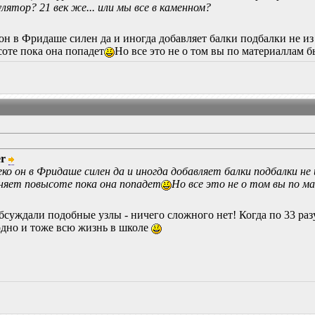
улятор? 21 век же... или мы все в каменном?
он в Фридаше силен да и иногда добавляет балки подбалки не и
соте пока она попадет
Но все это не о том вы по материаллам 
er
ко он в Фридаше силен да и иногда добавляет балки подбалки не
гоняет повысоте пока она попадет
Но все это не о том вы по м
обсуждали подобные узлы - ничего сложного нет! Когда по 33 раз
одно и тоже всю жизнь в школе