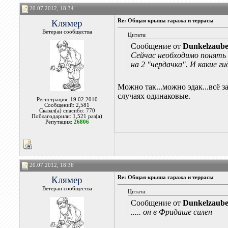
20.07.2012, 18:34
Клямер
Re: Общая крыша гаража и террасы
Ветеран сообщества
Цитата:
Сообщение от
Dunkelzaub
Сейчас необходимо понять
на 2 "чердачка". И какие 
Можно так...можно эдак...всё 
случаях одинаковые.
Регистрация: 19.02.2010
Сообщений: 2,581
Сказал(а) спасибо: 770
Поблагодарили: 1,521 раз(а)
Репутация:
26806
20.07.2012, 18:36
Клямер
Re: Общая крыша гаража и террасы
Ветеран сообщества
Цитата:
Сообщение от
Dunkelzaub
..... он в Фридаше силен