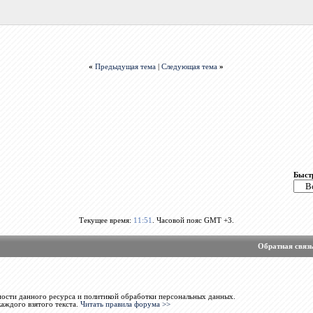
«
Предыдущая тема
|
Следующая тема
»
Быст
Текущее время:
11:51
. Часовой пояс GMT +3.
Обратная связ
ости данного ресурса и политикой обработки персональных данных.
каждого взятого текста.
Читать правила форума >>