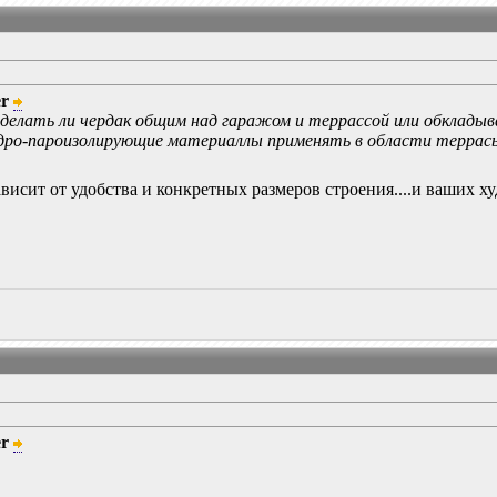
er
 делать ли чердак общим над гаражом и террассой или обклады
гидро-пароизолирующие материаллы применять в области террасы 
зависит от удобства и конкретных размеров строения....и ваши
er