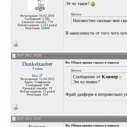
Эт чо такое?
Цитата:
Регистрация: 19.02.2010
Сообщений: 2,581
Неизвестно сколько мне ско
Сказал(а) спасибо: 770
Поблагодарили: 1,521 раз(а)
Репутация:
26806
В зависимости от того чего хоч
20.07.2012, 19:26
Dunkelzauber
Re: Общая крыша гаража и террасы
Ученик
Цитата:
Пол:
Сообщение от
Клямер
Регистрация: 15.04.2012
Эт чо такое?
Адрес: Ставрополь
Сообщений: 148
Сказал(а) спасибо: 19
Поблагодарили: 13 раз(а)
Фрай дахформ я неправельно у
Репутация:
424
20.07.2012, 19:47
Клямер
Re: Общая крыша гаража и террасы