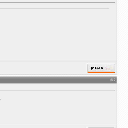
#
10
?