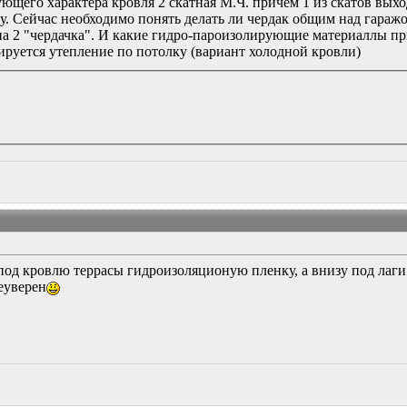
щего характера кровля 2 скатная М.Ч. причем 1 из скатов выход
. Сейчас необходимо понять делать ли чердак общим над гаражо
а 2 "чердачка". И какие гидро-пароизолирующие материаллы при
ируется утепление по потолку (вариант холодной кровли)
од кровлю террасы гидроизоляционую пленку, а внизу под лаги 
неуверен