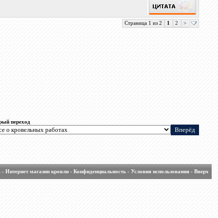
Страница 1 из 2
1
2
>
рый переход
ь
-
Интернет магазин кровли
-
Конфиденциальность
-
Условия использования
-
Вверх