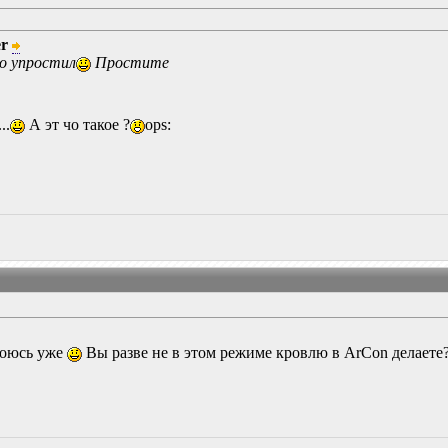
er
но упростил
Простите
..
А эт чо такое ?
ops:
с боюсь уже
Вы разве не в этом режиме кровлю в ArCon делаете