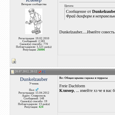
Ветеран сообщества
Цитата:
Сообщение от
Dunkelzaub
Фрай дахформ я неправель
Dunkelzauber.....Имейте совесть.
Регистрация: 19.02.2010
Сообщений: 2,581
Сказал(а) спасибо: 770
Поблагодарили: 1,521 раз(а)
Репутация:
26806
20.07.2012, 20:12
Dunkelzauber
Re: Общая крыша гаража и террасы
Ученик
Freie Dachform
Клямер
, ... имейте хз че я ва
Пол:
Регистрация: 15.04.2012
Адрес: Ставрополь
Сообщений: 148
Сказал(а) спасибо: 19
Поблагодарили: 13 раз(а)
Репутация:
424