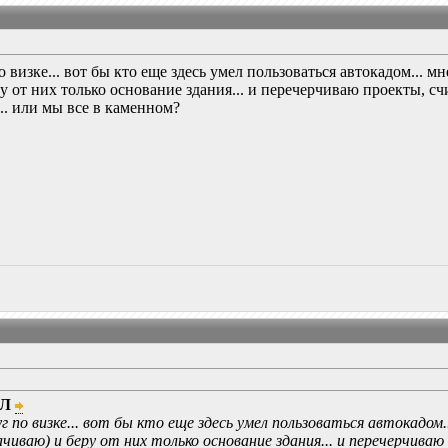
о визке... вот бы кто еще здесь умел пользоваться автокадом... м
у от них только основание здания... и перечерчиваю проекты, счи
... или мы все в каменном?
ЙЛ
уг по визке... вот бы кто еще здесь умел пользоваться автокадом
чиваю) и беру от них только основание здания... и перечерчиваю