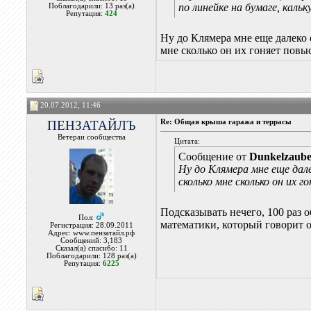
по линейке на бумаге, кальк
Поблагодарили: 13 раз(а)
Репутация:
424
Ну до Клямера мне еще далеко 
мне сколько он их гоняет повы
20.07.2012, 11:46
ПЕНЗАТАЙЛЪ
Re: Общая крыша гаража и террасы
Ветеран сообщества
Цитата:
Сообщение от
Dunkelzaub
Ну до Клямера мне еще дале
сколько мне сколько он их 
Подсказывать нечего, 100 раз 
Пол:
математики, который говорит 
Регистрация: 28.09.2011
Адрес: www.пензатайл.рф
Сообщений: 3,183
Сказал(а) спасибо: 11
Поблагодарили: 128 раз(а)
Репутация:
6225