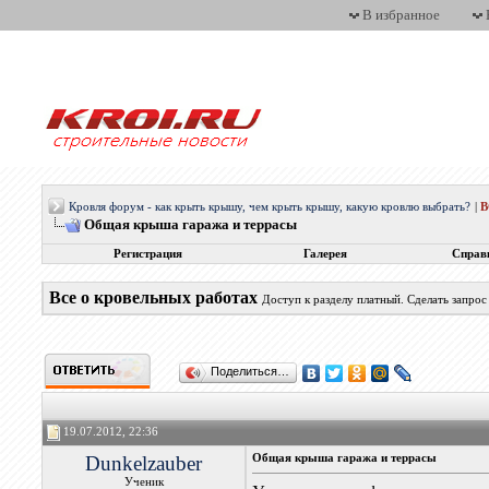
В избранное
Кровля форум - как крыть крышу, чем крыть крышу, какую кровлю выбрать?
|
Общая крыша гаража и террасы
Регистрация
Галерея
Справ
Все о кровельных работах
Доступ к разделу платный. Сделать запро
Поделиться…
19.07.2012, 22:36
Dunkelzauber
Общая крыша гаража и террасы
Ученик