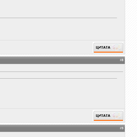
#
8
#
9