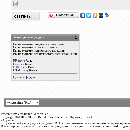
Поделиться…
Ваши права в разделе
Вы
не можете
создавать новые темы
Вы
не можете
отвечать в темах
Вы
не можете
прикреплять вложения
Вы
не можете
редактировать свои сообщения
BB коды
Вкл.
Смайлы
Вкл.
[IMG]
код
Вкл.
HTML код
Выкл.
Правила форума
Powered by vBulletin® Version 3.8.7
Copyright ©2000 - 2026, vBulletin Solutions, Inc. Перевод:
zCarot
vB.Sponsors
Отправляя любую форму на форуме KROI.RU вы соглашаетесь с политикой конфиденциальн
Все материалы могут использоваться при указании авторства и ссылки на www.kroi.ru, для 