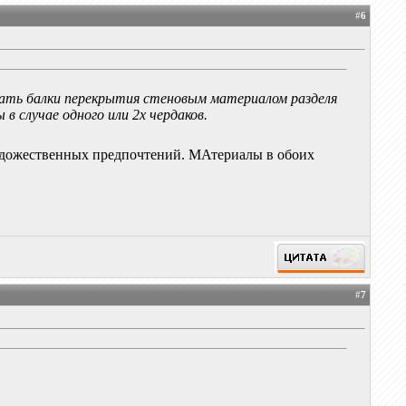
#
6
вать балки перекрытия стеновым материалом разделя
в случае одного или 2х чердаков.
х художественных предпочтений. МАтериалы в обоих
#
7