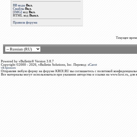
BB коды
Вкл.
Смайлы
Вкл.
[IMG]
код
Вкл.
HTML код
Выкл.
Правила форума
Текущее врем
Powered by vBulletin® Version 3.8.7
Copyright ©2000 - 2026, vBulletin Solutions, Inc. Перевод:
zCarot
vB.Sponsors
Отправляя любую форму на форуме KROI.RU вы соглашаетесь с политикой конфиденциальн
Все материалы могут использоваться при указании авторства и ссылки на www.kroi.ru, для 