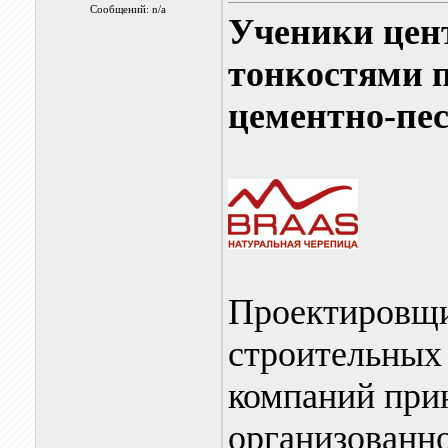
Сообщений: n/a
Ученики цен
тонкостями п
цементно-пе
Проектировщи
строительных
компаний прин
организованн