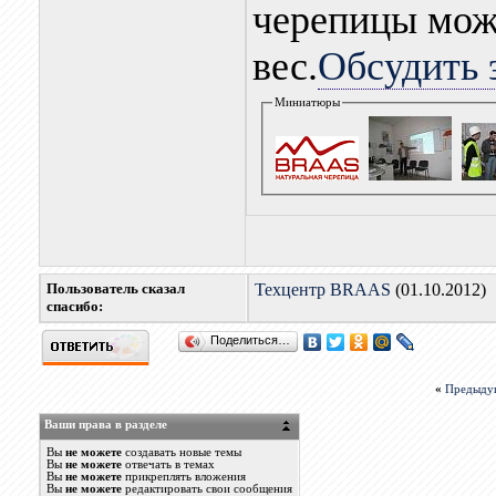
черепицы мож
вес.
Обсудить 
Миниатюры
Пользователь сказал
Техцентр BRAAS
(01.10.2012)
cпасибо:
Поделиться…
«
Предыду
Ваши права в разделе
Вы
не можете
создавать новые темы
Вы
не можете
отвечать в темах
Вы
не можете
прикреплять вложения
Вы
не можете
редактировать свои сообщения