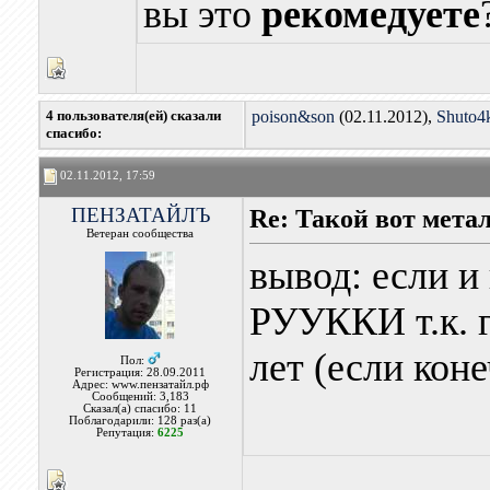
вы это
рекомедуете
4 пользователя(ей) сказали
poison&son
(02.11.2012),
Shuto4
cпасибо:
02.11.2012, 17:59
ПЕНЗАТАЙЛЪ
Re: Такой вот мета
Ветеран сообщества
вывод: если и
РУУККИ т.к. г
лет (если коне
Пол:
Регистрация: 28.09.2011
Адрес: www.пензатайл.рф
Сообщений: 3,183
Сказал(а) спасибо: 11
Поблагодарили: 128 раз(а)
Репутация:
6225