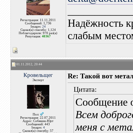
____________
Надёжность к
Регистрация: 11.11.2011
Сообщений: 1,736
Images:
24
Сказал(а) спасибо: 1,124
слабым местом
Поблагодарили: 970 раз(а)
Репутация:
40367
01.11.2012, 20:44
Кровельщег
Re: Такой вот мета
Эксперт
Цитата:
Сообщение 
Всем доброг
Пол:
Регистрация: 22.07.2011
Адрес: Собянин-Юрт
меня с мета
Сообщений: 443
Images:
4
Сказал(а) спасибо: 57