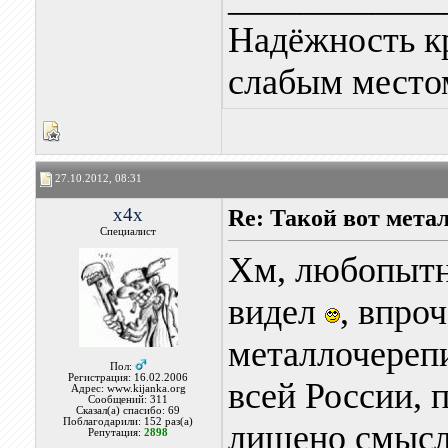
Надёжность к
слабым местом
27.10.2012, 08:31
x4x
Re: Такой вот мета
Специалист
Хм, любопытно
видел
, впро
металлочерепи
Пол:
Регистрация: 16.02.2006
всей России, 
Адрес: www.kijanka.org
Сообщений: 311
Сказал(а) спасибо: 69
Поблагодарили: 152 раз(а)
лишено смысла
Репутация:
2898