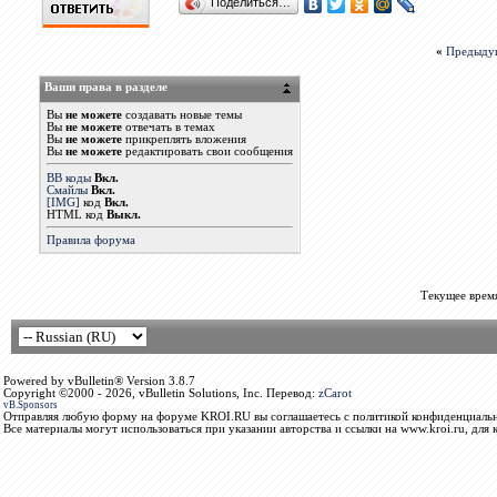
Поделиться…
«
Предыду
Ваши права в разделе
Вы
не можете
создавать новые темы
Вы
не можете
отвечать в темах
Вы
не можете
прикреплять вложения
Вы
не можете
редактировать свои сообщения
BB коды
Вкл.
Смайлы
Вкл.
[IMG]
код
Вкл.
HTML код
Выкл.
Правила форума
Текущее врем
Powered by vBulletin® Version 3.8.7
Copyright ©2000 - 2026, vBulletin Solutions, Inc. Перевод:
zCarot
vB.Sponsors
Отправляя любую форму на форуме KROI.RU вы соглашаетесь с политикой конфиденциальн
Все материалы могут использоваться при указании авторства и ссылки на www.kroi.ru, для 