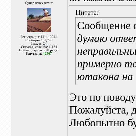
Супер консультант
Цитата:
Сообщение 
думаю отве
Регистрация: 11.11.2011
Сообщений: 1,736
Images:
24
неправильны
Сказал(а) спасибо: 1,124
Поблагодарили: 970 раз(а)
Репутация:
40367
примерно та
ютакона на 
Это по повод
Пожалуйста, д
Любопытно бу
____________