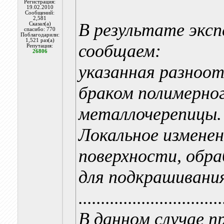
Регистрация:
19.02.2010
Сообщений:
2,581
В результате экс
Сказал(а)
спасибо: 770
Поблагодарили:
1,521 раз(а)
сообщаем:
Репутация:
26806
указанная разноо
браком полимерно
металлочерепицы.
Локальное изменен
поверхности, обра
для подкрашивания
................................
В данном случае п