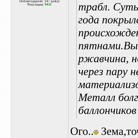
Поблагодарили: 147 раз(а)
трабл. Сут
Репутация:
9411
года покрыл
происхожде
пятнами.Вы
ржавчина, н
через пару 
материализо
Металл болг
баллончиков
Ого..
Зема,то