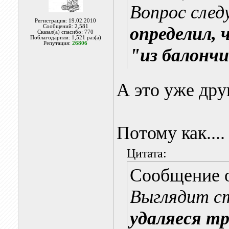
Вопрос сле
Регистрация: 19.02.2010
Сообщений: 2,581
определил, 
Сказал(а) спасибо: 770
Поблагодарили: 1,521 раз(а)
Репутация:
26806
"из балонч
А это уже друг
Потому как....
Цитата:
Сообщение 
Выглядит с
удаляеся т