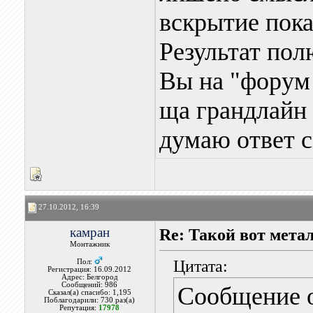
вскрытие пока
Результат пол
Вы на "форум 
ща грандлайн 
думаю ответ се
27.10.2012, 16:39
камран
Re: Такой вот мета
Монтажник
Цитата:
Пол:
Регистрация: 16.09.2012
Адрес: Белгород
Сообщений: 986
Сообщение 
Сказал(а) спасибо: 1,195
Поблагодарили: 730 раз(а)
Репутация:
17978