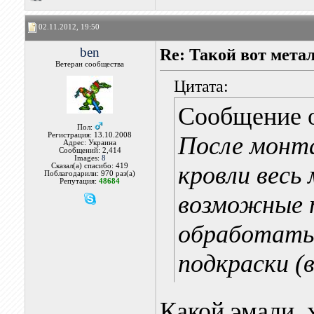
02.11.2012, 19:50
ben
Re: Такой вот мета
Ветеран сообщества
Цитата:
Сообщение 
Пол:
Регистрация: 13.10.2008
После монт
Адрес: Украина
Сообщений: 2,414
Images:
8
кровли весь 
Сказал(а) спасибо: 419
Поблагодарили: 970 раз(а)
Репутация:
48684
возможные 
обработать 
подкраски (в
Какой эмали, х