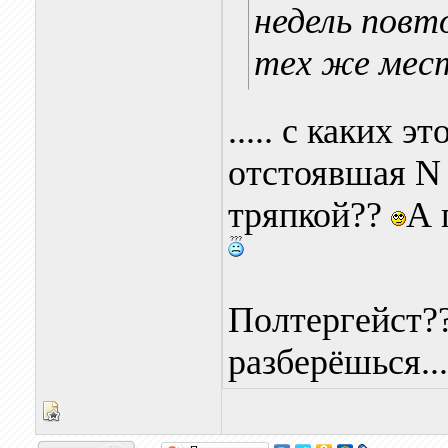
недель повт
тех же мес
..... с каких 
отстоявшая N г
тряпкой??
А 
Полтергейст?
разберёшься...