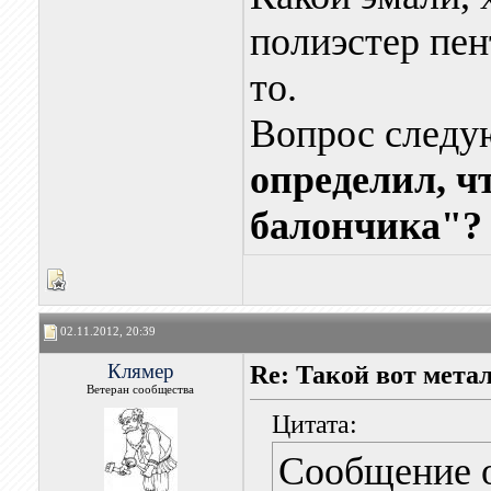
полиэстер пен
то.
Вопрос след
определил, ч
балончика"?
02.11.2012, 20:39
Клямер
Re: Такой вот мета
Ветеран сообщества
Цитата:
Сообщение 