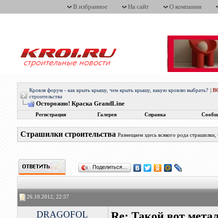
В избранное
На сайт
О компании
Кровля форум - как крыть крышу, чем крыть крышу, какую кровлю выбрать?
|
В
строительства
Осторожно! Краска GrandLine
Регистрация
Галерея
Справка
Сообщ
Страшилки строительства
Размещаем здесь всякого рода страшилки,
Поделиться…
26.10.2012, 22:57
DRAGOFOL
Re: Такой вот мета