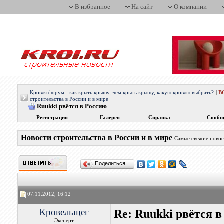
В избранное
На сайт
О компании
Кровля форум - как крыть крышу, чем крыть крышу, какую кровлю выбрать?
|
В
строительства в России и в мире
Ruukki рвётся в Россию
Регистрация
Галерея
Справка
Сообщ
Новости строительства в России и в мире
Самые свежие новос
Поделиться…
07.11.2012, 16:12
Кровельщег
Re: Ruukki рвётся 
Эксперт