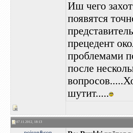
Иш чего захоте
появятся точно
представительс
прецедент окол
проблемами по
после нескол
вопросов.....Х
шутит.....
07.11.2012, 18:13
poison&son