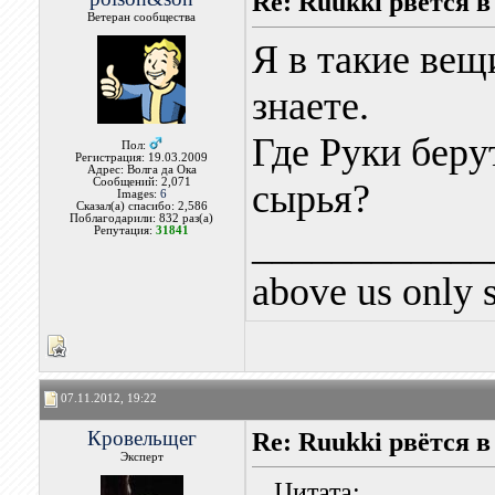
Re: Ruukki рвётся 
Ветеран сообщества
Я в такие вещ
знаете.
Где Руки беру
Пол:
Регистрация: 19.03.2009
Адрес: Волга да Ока
Сообщений: 2,071
сырья?
Images:
6
Сказал(а) спасибо: 2,586
Поблагодарили: 832 раз(а)
____________
Репутация:
31841
above us only 
07.11.2012, 19:22
Кровельщег
Re: Ruukki рвётся 
Эксперт
Цитата: