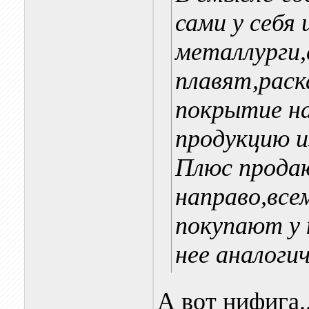
сами у себя 
металлурги,
плавят,рас
покрытие на
продукцию и
Плюс продаю
направо,вс
покупают у 
нее аналоги
А вот нифига.