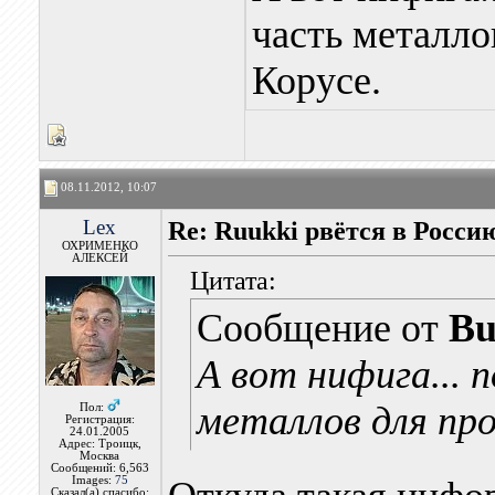
часть металло
Корусе.
08.11.2012, 10:07
Lex
Re: Ruukki рвётся в Росси
ОХРИМЕНКО
АЛЕКСЕЙ
Цитата:
Сообщение от
Bu
А вот нифига...
металлов для про
Пол:
Регистрация:
24.01.2005
Адрес: Троицк,
Москва
Сообщений: 6,563
Images:
75
Сказал(а) спасибо: