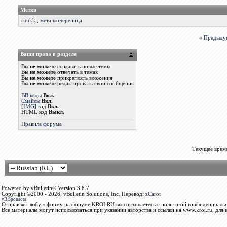
Метки
ruukki
,
металлочерепица
«
Предыду
Ваши права в разделе
Вы
не можете
создавать новые темы
Вы
не можете
отвечать в темах
Вы
не можете
прикреплять вложения
Вы
не можете
редактировать свои сообщения
BB коды
Вкл.
Смайлы
Вкл.
[IMG]
код
Вкл.
HTML код
Выкл.
Правила форума
Текущее врем
Powered by vBulletin® Version 3.8.7
Copyright ©2000 - 2026, vBulletin Solutions, Inc. Перевод:
zCarot
vB.Sponsors
Отправляя любую форму на форуме KROI.RU вы соглашаетесь с политикой конфиденциальн
Все материалы могут использоваться при указании авторства и ссылки на www.kroi.ru, для 