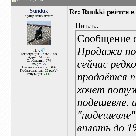
Sunduk
Re: Ruukki рвётся 
Супер консультант
Цитата:
Сообщение 
Продажи по 
Пол:
Регистрация: 27.02.2006
Адрес: Москва
сейчас редк
Сообщений: 674
Images:
22
Сказал(а) спасибо: 364
Поблагодарили: 63 раз(а)
продаётся п
Репутация:
7447
хочет поту
подешевле, 
"подешевле"
вплоть до 1