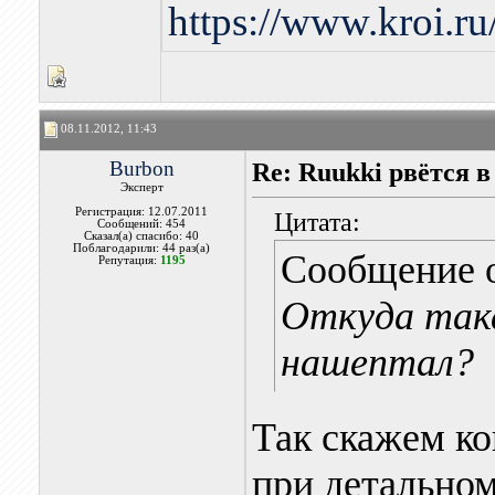
https://www.kroi.r
08.11.2012, 11:43
Burbon
Re: Ruukki рвётся 
Эксперт
Регистрация: 12.07.2011
Цитата:
Сообщений: 454
Сказал(а) спасибо: 40
Поблагодарили: 44 раз(а)
Сообщение 
Репутация:
1195
Откуда так
нашептал?
Так скажем к
при детальном