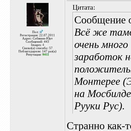
Цитата:
Сообщение 
Всё же тамо
Пол:
Регистрация: 22.07.2011
Адрес: Собянин-Юрт
очень много
Сообщений: 443
Images:
4
Сказал(а) спасибо: 57
Поблагодарили: 147 раз(а)
заработок н
Репутация:
9411
положитель
Монтерее (Э
на Мосбилде
Рууки Рус).
Странно как-т