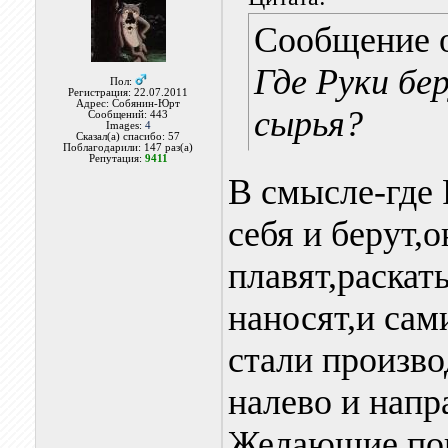
Сообщение 
Где Руки бе
Пол:
Регистрация: 22.07.2011
Адрес: Собянин-Юрт
сырья?
Сообщений: 443
Images:
4
Сказал(а) спасибо: 57
Поблагодарили: 147 раз(а)
Репутация:
9411
В смысле-где 
себя и берут,
плавят,раска
наносят,и сам
стали произво
налево и нап
Желающие пок