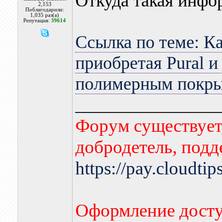
Откуда такая инфо
2,153
Поблагодарили:
1,035 раз(а)
Репутация:
39614
Ссылка по теме: Ка
приобретая Pural и 
полимерным покр
________________
Форум существует,
добродетель, подд
https://pay.cloudti
Оформление досту