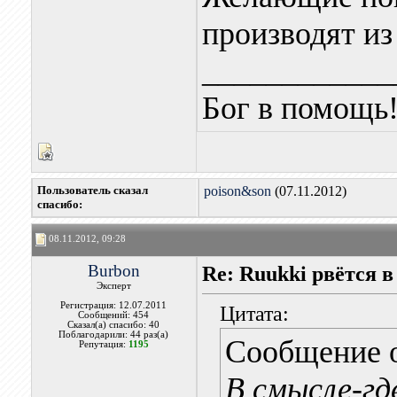
производят и
____________
Бог в помощь
Пользователь сказал
poison&son
(07.11.2012)
cпасибо:
08.11.2012, 09:28
Burbon
Re: Ruukki рвётся 
Эксперт
Регистрация: 12.07.2011
Цитата:
Сообщений: 454
Сказал(а) спасибо: 40
Поблагодарили: 44 раз(а)
Сообщение 
Репутация:
1195
В смысле-гд