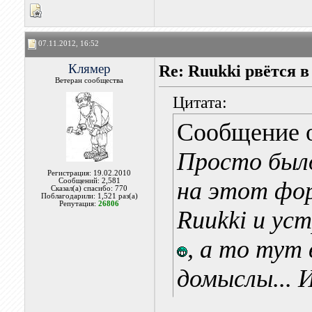
07.11.2012, 16:52
Клямер
Re: Ruukki рвётся 
Ветеран сообщества
Цитата:
Сообщение 
Просто было
Регистрация: 19.02.2010
Сообщений: 2,581
на этот фо
Сказал(а) спасибо: 770
Поблагодарили: 1,521 раз(а)
Репутация:
26806
Ruukki и ус
, а то тут
домыслы...