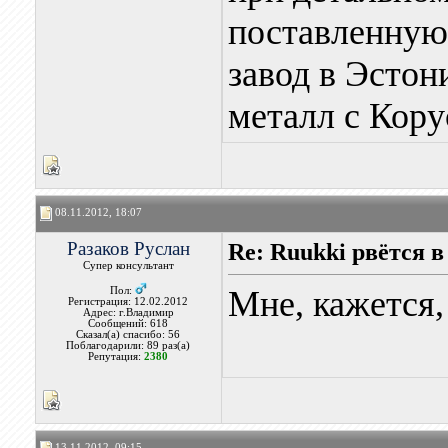
поставленную 
завод в Эстон
металл с Корус
08.11.2012, 18:07
Разаков Руслан
Re: Ruukki рвётся 
Супер консультант
Мне, кажется,
Пол:
Регистрация: 12.02.2012
Адрес: г.Владимир
Сообщений: 618
Сказал(а) спасибо: 56
Поблагодарили: 89 раз(а)
Репутация:
2380
13.11.2012, 09:15