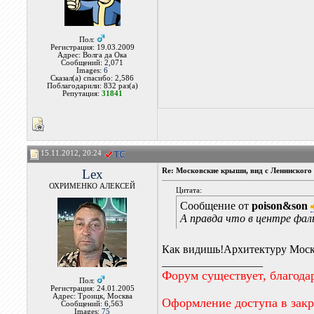
Пол:
Регистрация: 19.03.2009
Адрес: Волга да Ока
Сообщений: 2,071
Images:
6
Сказал(а) спасибо: 2,586
Поблагодарили: 832 раз(а)
Репутация:
31841
15.11.2012, 20:24
Lex
Re: Московские крыши, вид с Ленинского 
ОХРИМЕНКО АЛЕКСЕЙ
Цитата:
Сообщение от
poison&son
А правда что в центре фал
Как видишь!Архитектуру Моск
__________________
Форум существует, благода
Пол:
Регистрация: 24.01.2005
Адрес: Троицк, Москва
Оформление доступа в зак
Сообщений: 6,563
Images:
75