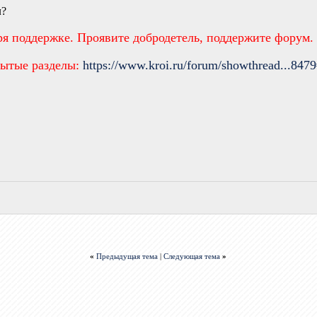
л?
ря поддержке. Проявите добродетель, поддержите форум.
рытые разделы:
https://www.kroi.ru/forum/showthread...847
«
Предыдущая тема
|
Следующая тема
»