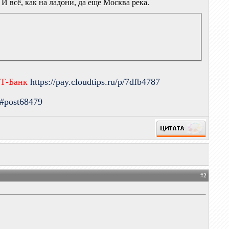
И всё, как на ладони, да еще Москва река.
 Т-Банк
https://pay.cloudtips.ru/p/7dfb4787
9#post68479
#
2