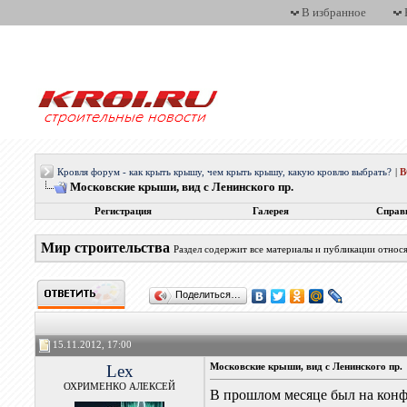
В избранное
Кровля форум - как крыть крышу, чем крыть крышу, какую кровлю выбрать?
|
Московские крыши, вид с Ленинского пр.
Регистрация
Галерея
Справ
Мир строительства
Раздел содержит все материалы и публикации относ
Поделиться…
15.11.2012, 17:00
Lex
Московские крыши, вид с Ленинского пр.
ОХРИМЕНКО АЛЕКСЕЙ
В прошлом месяце был на кон