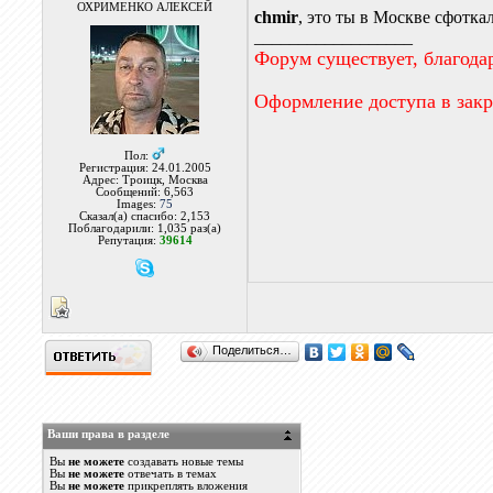
ОХРИМЕНКО АЛЕКСЕЙ
chmir
, это ты в Москве сфотка
__________________
Форум существует, благода
Оформление доступа в зак
Пол:
Регистрация: 24.01.2005
Адрес: Троицк, Москва
Сообщений: 6,563
Images:
75
Сказал(а) спасибо: 2,153
Поблагодарили: 1,035 раз(а)
Репутация:
39614
Поделиться…
Ваши права в разделе
Вы
не можете
создавать новые темы
Вы
не можете
отвечать в темах
Вы
не можете
прикреплять вложения