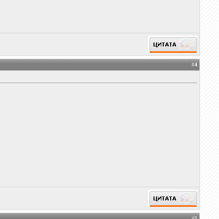
#
4
#
5