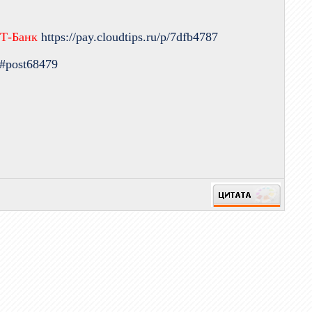
 Т-Банк
https://pay.cloudtips.ru/p/7dfb4787
9#post68479