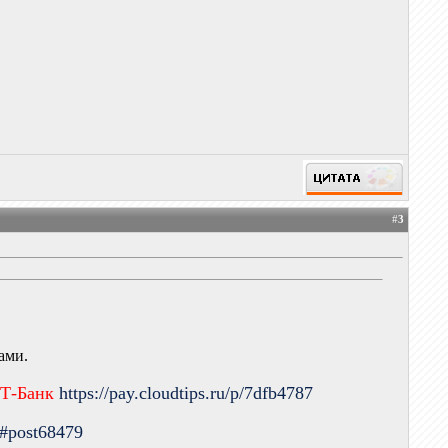
#
3
ами.
 Т-Банк
https://pay.cloudtips.ru/p/7dfb4787
9#post68479