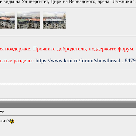
е виды на Университет, Цирк на Вернадского, арена "Лужники". 
ря поддержке. Проявите добродетель, поддержите форум.
рытые разделы:
https://www.kroi.ru/forum/showthread...847
пр.
улит?