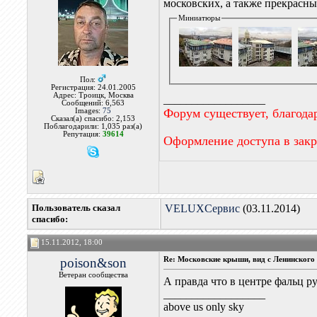
московских, а также прекрасны
Миниатюры
Пол:
Регистрация: 24.01.2005
Адрес: Троицк, Москва
__________________
Сообщений: 6,563
Форум существует, благода
Images:
75
Сказал(а) спасибо: 2,153
Поблагодарили: 1,035 раз(а)
Репутация:
39614
Оформление доступа в зак
Пользователь сказал
VELUXСервис
(03.11.2014)
cпасибо:
15.11.2012, 18:00
poison&son
Re: Московские крыши, вид с Ленинского 
Ветеран сообщества
А правда что в центре фальц р
__________________
above us only sky