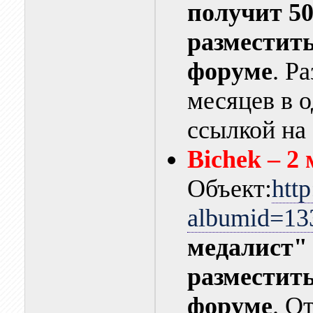
получит 50
разместит
форуме
. Р
месяцев в о
ссылкой на
Bichek – 2
Объект:
htt
albumid=13
медалист"
разместит
форуме
. О