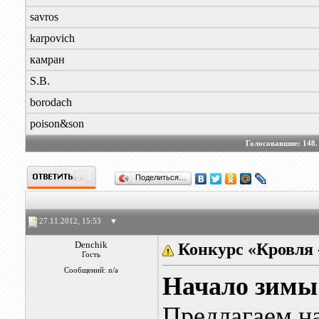
savros
karpovich
камран
S.B.
borodach
poison&son
Голосовавшие:
148
Поделиться…
27.11.2012, 15:53
▼
Denchik
Конкурс «Кровля 
Гость
Сообщений: n/a
Начало зимы 
Предлагаем на