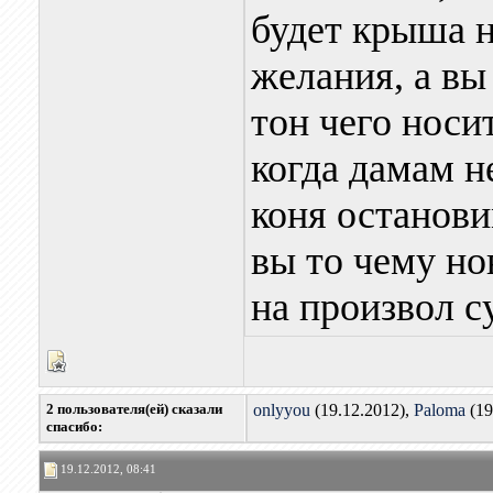
будет крыша 
желания, а вы
тон чего носи
когда дамам н
коня останови
вы то чему но
на произвол с
2 пользователя(ей) сказали
onlyyou
(19.12.2012),
Paloma
(19
cпасибо:
19.12.2012, 08:41