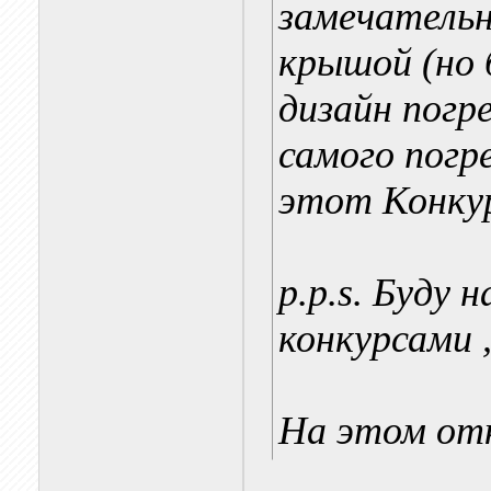
замечательн
крышой (но 
дизайн погр
самого погр
этот Конку
p.p.s. Буду
конкурсами ,
На этом от