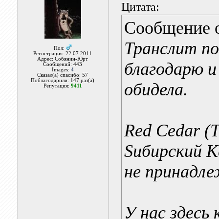
Цитата:
Сообщение 
Транслит по
Пол:
Регистрация: 22.07.2011
Адрес: Собянин-Юрт
благодарю и
Сообщений: 443
Images:
4
Сказал(а) спасибо: 57
Поблагодарили: 147 раз(а)
обидела.
Репутация:
9411
Red Cedar (
T
Sибирский K
не принадле
У нас здесь