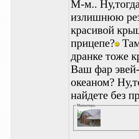
М-м.. Ну,тогд
излишнюю резк
красивой крыш
прицепе?
Там
дранке тоже к
Ваш фар эвей-
океаном? Ну,т
найдете без п
Миниатюры