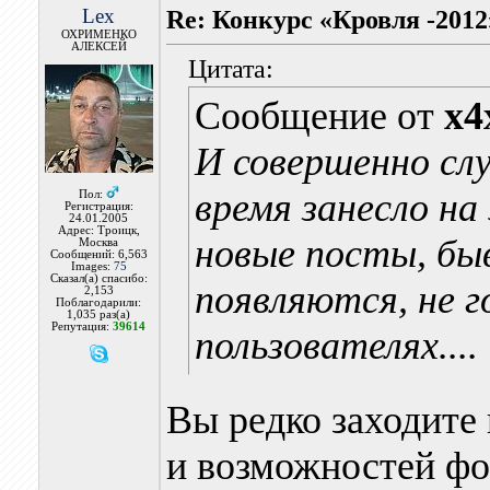
Lex
Re: Конкурс «Кровля -2012
ОХРИМЕНКО
АЛЕКСЕЙ
Цитата:
Сообщение от
x4
И совершенно слу
время занесло на
Пол:
Регистрация:
24.01.2005
Адрес: Троицк,
новые посты, бы
Москва
Сообщений: 6,563
Images:
75
Сказал(а) спасибо:
появляются, не г
2,153
Поблагодарили:
1,035 раз(а)
Репутация:
39614
пользователях....
Вы редко заходите 
и возможностей фо