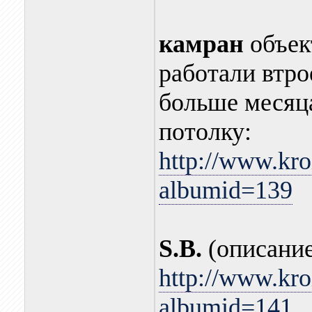
камран
объект
работали втро
больше месяца
потолку:
http://www.kro
albumid=139
S.B.
(описание
http://www.kro
albumid=141