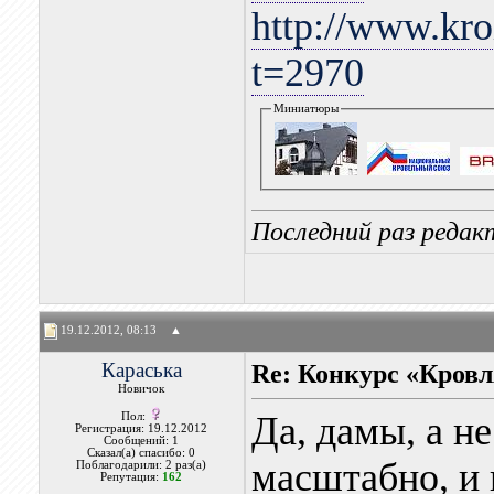
http://www.kro
t=2970
Миниатюры
Последний раз редакт
19.12.2012, 08:13
▲
Караська
Re: Конкурс «Кровл
Новичок
Да, дамы, а н
Пол:
Регистрация: 19.12.2012
Сообщений: 1
Сказал(а) спасибо: 0
масштабно, и 
Поблагодарили: 2 раз(а)
Репутация:
162