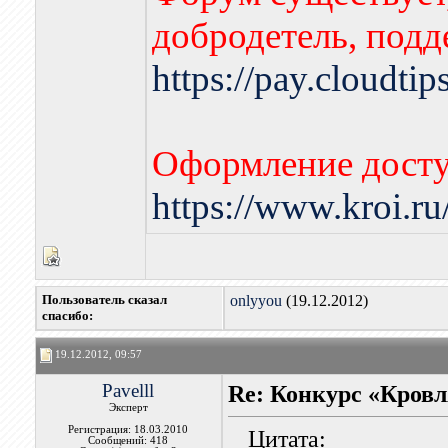
добродетель, подд
https://pay.cloudti
Оформление досту
https://www.kroi.r
Пользователь сказал
onlyyou
(19.12.2012)
cпасибо:
19.12.2012, 09:57
Pavelll
Re: Конкурс «Кровл
Эксперт
Регистрация: 18.03.2010
Цитата:
Сообщений: 418