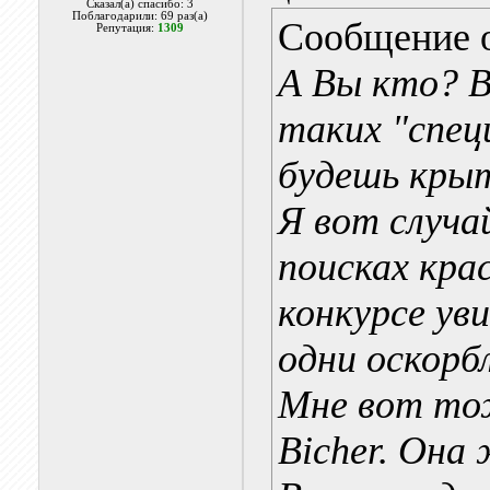
Сказал(а) спасибо: 3
Поблагодарили: 69 раз(а)
Сообщение 
Репутация:
1309
А Вы кто? 
таких "спец
будешь кры
Я вот случа
поисках кра
конкурсе ув
одни оскорб
Мне вот то
Bicher. Она