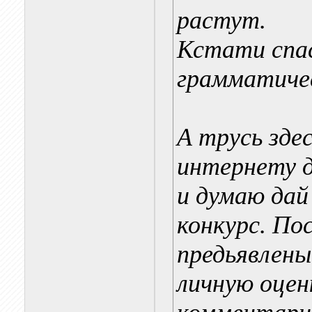
растут.
Кстати спас
грамматиче
А трусь зде
интернету д
и думаю дай 
конкурс. По
предьявлены
личную оцен