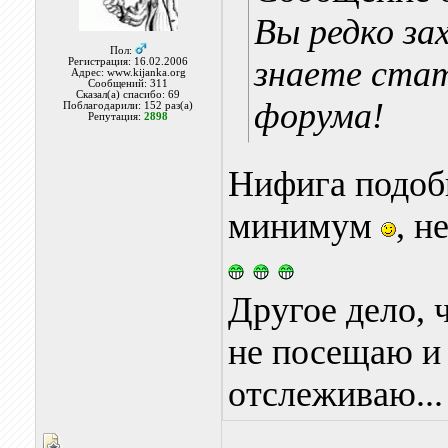
Вы редко за
Пол:
знаете ста
Регистрация: 16.02.2006
Адрес: www.kijanka.org
Сообщений: 311
Сказал(а) спасибо: 69
форума!
Поблагодарили: 152 раз(а)
Репутация:
2898
Нифига подобн
минимум
, н
Другое дело, 
не посещаю и
отслеживаю..