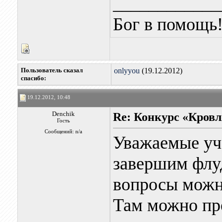
____________
Бог в помощь
Пользователь сказал
onlyyou
(19.12.2012)
cпасибо:
19.12.2012, 10:48
Denchik
Re: Конкурс «Кровл
Гость
Сообщений: n/a
Уважаемые уч
завершим флуд
вопросы можно
Там можно пре