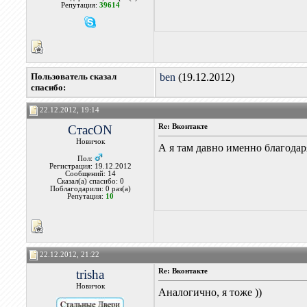
Репутация:
39614
Пользователь сказал
ben
(19.12.2012)
cпасибо:
22.12.2012, 19:14
СтасON
Re: Вконтакте
Новичок
А я там давно именно благода
Пол:
Регистрация: 19.12.2012
Сообщений: 14
Сказал(а) спасибо: 0
Поблагодарили: 0 раз(а)
Репутация:
10
22.12.2012, 21:22
trisha
Re: Вконтакте
Новичок
Аналогично, я тоже ))
__________________