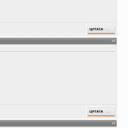
#
2
#
3