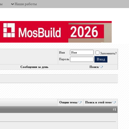
ты
Наши работы
Имя
Запомнить?
Пароль
Сообщения за день
Поиск
Опции темы
Поиск в этой теме
#
1