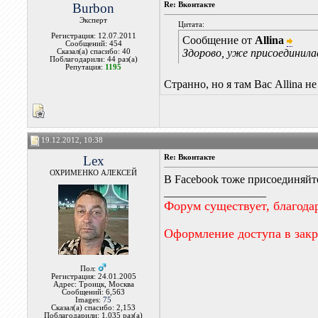
Burbon
Re: Вконтакте
Эксперт
Цитата:
Регистрация: 12.07.2011
Сообщение от
Allina
Сообщений: 454
Здорово, уже присоединила
Сказал(а) спасибо: 40
Поблагодарили: 44 раз(а)
Репутация:
1195
Странно, но я там Вас Allina н
19.12.2012, 10:38
Lex
Re: Вконтакте
ОХРИМЕНКО АЛЕКСЕЙ
В Facebook тоже присоединяйт
__________________
Форум существует, благода
Оформление доступа в зак
Пол:
Регистрация: 24.01.2005
Адрес: Троицк, Москва
Сообщений: 6,563
Images:
75
Сказал(а) спасибо: 2,153
Поблагодарили: 1,035 раз(а)