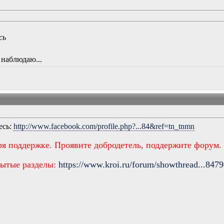
сь
е наблюдаю...
есь:
http://www.facebook.com/profile.php?...84&ref=tn_tnmn
ря поддержке. Проявите добродетель, поддержите форум.
рытые разделы:
https://www.kroi.ru/forum/showthread...847