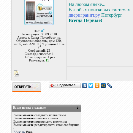
На любом языке...
В любых поисковых системах..
дверигранит.ру
Петербург
Всегда Первые!
Пол:
Регистрация: 30.09.2010
Адрес: г. Санкт-Петербург пр.
Обуховской обороны, дом 120,
лит.Б, каб. 320, БЦ "Троицкое Поле
2"
Сообщений: 23
Сказал(а) спасибо: 1
Поблагодарили: 1 раз
Репутация:
11
Поделиться…
Ваши права в разделе
Вы
не можете
создавать новые темы
Вы
не можете
отвечать в темах
Вы
не можете
прикреплять вложения
Вы
не можете
редактировать свои сообщения
BB коды
Вкл.