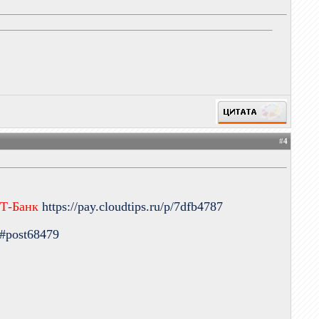
#
4
 Т-Банк
https://pay.cloudtips.ru/p/7dfb4787
9#post68479