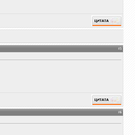
#
5
#
6