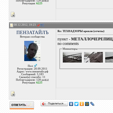
Поблагодарили: 128 раз(а)
Репутация:
6225
08.12.2012, 19:23
ПЕНЗАТАЙЛЪ
Re: ТЕХНАДЗОРЫ кровли (отчеты)
Ветеран сообщества
пункт -
МЕТАЛЛОЧЕРЕПИЦ
no comments
Миниатюры
Пол:
Регистрация: 28.09.2011
Адрес: www.пензатайл.рф
Сообщений: 3,183
Сказал(а) спасибо: 11
Поблагодарили: 128 раз(а)
Репутация:
6225
Поделиться…