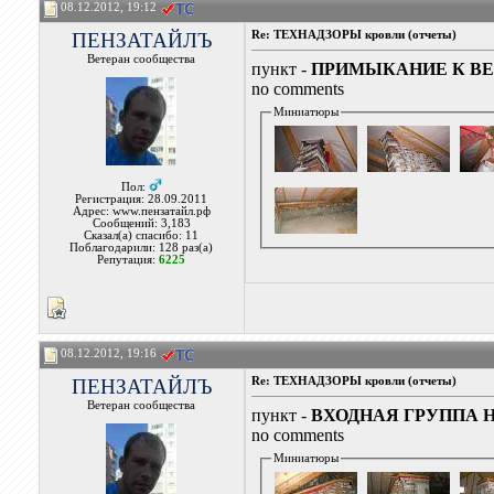
08.12.2012, 19:12
ПЕНЗАТАЙЛЪ
Re: ТЕХНАДЗОРЫ кровли (отчеты)
Ветеран сообщества
пункт -
ПРИМЫКАНИЕ К В
no comments
Миниатюры
Пол:
Регистрация: 28.09.2011
Адрес: www.пензатайл.рф
Сообщений: 3,183
Сказал(а) спасибо: 11
Поблагодарили: 128 раз(а)
Репутация:
6225
08.12.2012, 19:16
ПЕНЗАТАЙЛЪ
Re: ТЕХНАДЗОРЫ кровли (отчеты)
Ветеран сообщества
пункт -
ВХОДНАЯ ГРУППА 
no comments
Миниатюры