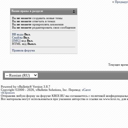
«
Предыду
Ваши права в разделе
Вы
не можете
создавать новые темы
Вы
не можете
отвечать в темах
Вы
не можете
прикреплять вложения
Вы
не можете
редактировать свои сообщения
BB коды
Вкл.
Смайлы
Вкл.
[IMG]
код
Вкл.
HTML код
Выкл.
Правила форума
Текущее врем
Powered by vBulletin® Version 3.8.7
Copyright ©2000 - 2026, vBulletin Solutions, Inc. Перевод:
zCarot
vB.Sponsors
Отправляя любую форму на форуме KROI.RU вы соглашаетесь с политикой конфиденциальн
Все материалы могут использоваться при указании авторства и ссылки на www.kroi.ru, для 