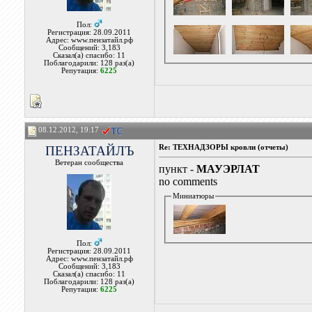
Пол:
Регистрация: 28.09.2011
Адрес: www.пензатайл.рф
Сообщений: 3,183
Сказал(а) спасибо: 11
Поблагодарили: 128 раз(а)
Репутация:
6225
08.12.2012, 19:17
ПЕНЗАТАЙЛЪ
Re: ТЕХНАДЗОРЫ кровли (отчеты)
Ветеран сообщества
пункт -
МАУЭРЛАТ
no comments
Миниатюры
Пол:
Регистрация: 28.09.2011
Адрес: www.пензатайл.рф
Сообщений: 3,183
Сказал(а) спасибо: 11
Поблагодарили: 128 раз(а)
Репутация:
6225