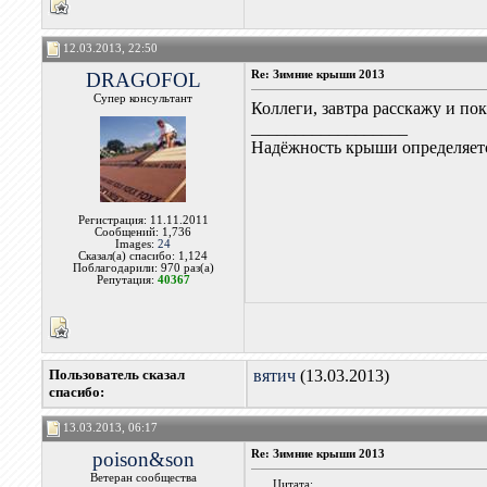
12.03.2013, 22:50
DRAGOFOL
Re: Зимние крыши 2013
Супер консультант
Коллеги, завтра расскажу и п
__________________
Надёжность крыши определяетс
Регистрация: 11.11.2011
Сообщений: 1,736
Images:
24
Сказал(а) спасибо: 1,124
Поблагодарили: 970 раз(а)
Репутация:
40367
Пользователь сказал
вятич
(13.03.2013)
cпасибо:
13.03.2013, 06:17
poison&son
Re: Зимние крыши 2013
Ветеран сообщества
Цитата: