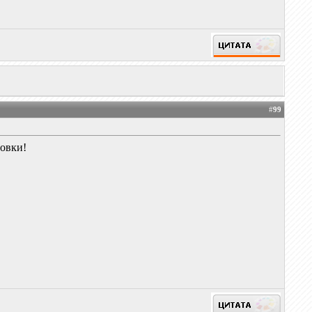
#
99
ловки!