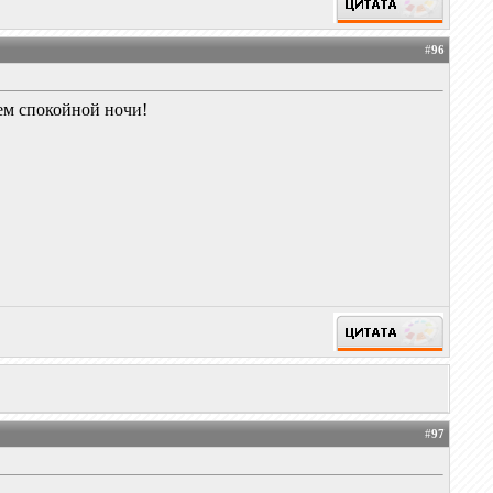
#
96
ем спокойной ночи!
#
97