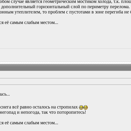
 любом случае является геометрическим мостиком холода, т.к. п
л дополнительный горизонтальный слой по периметру перелома.
онным утеплителем, то проблем с пустотами в зоне перегиба не 
я её самым слабым местом...
сь...
снега всё равно осталось на стропилах
негопад и непогода, так что поторопитесь!
я её самым слабым местом...