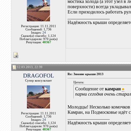
мостика холода (а этот узел в
поверхности) всегда укладыва
Если приходилось работать рул
__________________
Надёжность крыши определяетс
Регистрация: 11.11.2011
Сообщений: 1,736
Images:
24
Сказал(а) спасибо: 1,124
Поблагодарили: 970 раз(а)
Репутация:
40367
12.03.2013, 22:39
DRAGOFOL
Re: Зимние крыши 2013
Супер консультант
Цитата:
Сообщение от
камран
парни сегодня очень старали
Молодцы! Несколько комочков 
Камран, на Подмосковье идёт с
Регистрация: 11.11.2011
Сообщений: 1,736
__________________
Images:
24
Надёжность крыши определяетс
Сказал(а) спасибо: 1,124
Поблагодарили: 970 раз(а)
Репутация:
40367