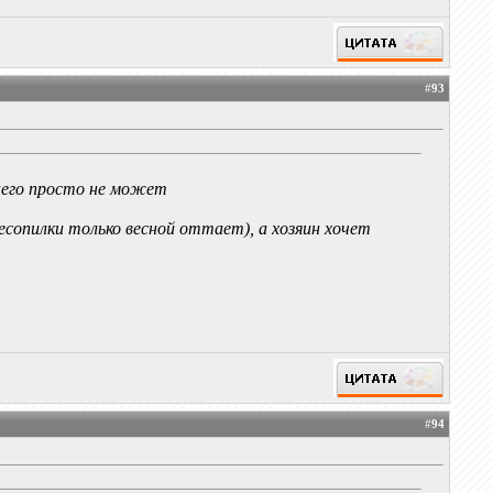
#
93
 него просто не может
есопилки только весной оттает), а хозяин хочет
#
94