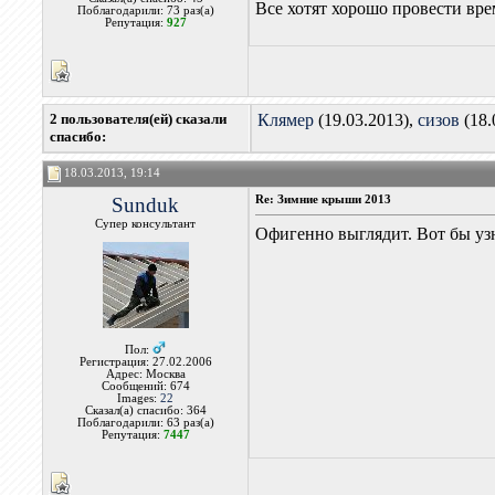
Все хотят хорошо провести вре
Поблагодарили: 73 раз(а)
Репутация:
927
2 пользователя(ей) сказали
Клямер
(19.03.2013),
сизов
(18.
cпасибо:
18.03.2013, 19:14
Sunduk
Re: Зимние крыши 2013
Супер консультант
Офигенно выглядит. Вот бы уз
Пол:
Регистрация: 27.02.2006
Адрес: Москва
Сообщений: 674
Images:
22
Сказал(а) спасибо: 364
Поблагодарили: 63 раз(а)
Репутация:
7447