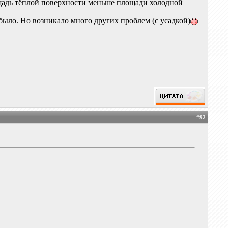
лощадь тёплой поверхности меньше площади холодной
было. Но возникало много других проблем (с усадкой)
#
92