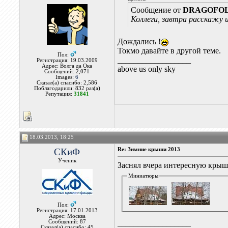
Сообщение от
DRAGOFO
Коллеги, завтра расскажу 
Дождались !
Токмо давайте в другой теме.
Пол:
__________________
Регистрация: 19.03.2009
Адрес: Волга да Ока
above us only sky
Сообщений: 2,071
Images:
6
Сказал(а) спасибо: 2,586
Поблагодарили: 832 раз(а)
Репутация:
31841
18.03.2013, 18:25
СКиФ
Re: Зимние крыши 2013
Ученик
Заснял вчера интересную крышу
Миниатюры
Пол:
Регистрация: 17.01.2013
Адрес: Москва
__________________
Сообщений: 87
Сказал(а) спасибо: 45