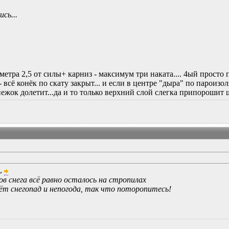
сь...
 метра 2,5 от силы+ карниз - максимум три наката.... 4ый просто п
 всё конёк по скату закрыт... и если в центре "дыра" по пароизол
жок долетит...да и то только верхний слой слегка припорошит щё
L
ов снега всё равно осталось на стропилах
ёт снегопад и непогода, так что поторопитесь!