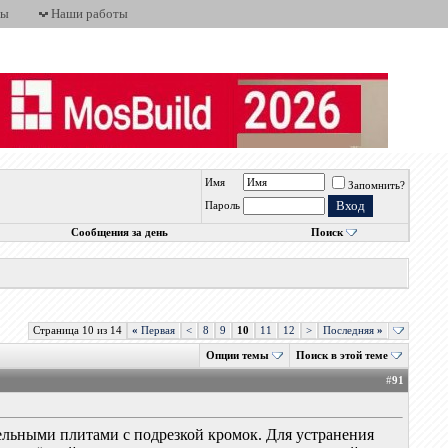
ты
Наши работы
Имя
Запомнить?
Пароль
Сообщения за день
Поиск
Страница 10 из 14
«
Первая
<
8
9
10
11
12
>
Последняя
»
Опции темы
Поиск в этой теме
#
91
дельными плитами с подрезкой кромок. Для устранения