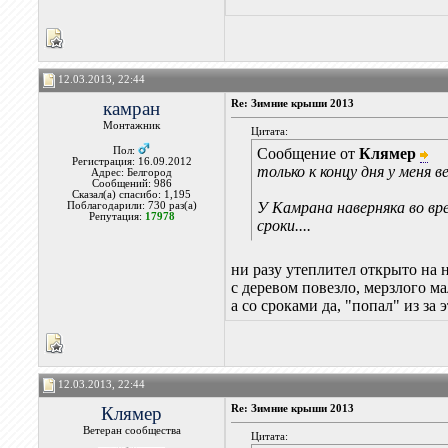
12.03.2013, 22:44
камран
Re: Зимние крыши 2013
Монтажник
Цитата:
Пол:
Сообщение от
Клямер
Регистрация: 16.09.2012
только к концу дня у меня 
Адрес: Белгород
Сообщений: 986
Сказал(а) спасибо: 1,195
У Камрана наверняка во вр
Поблагодарили: 730 раз(а)
Репутация:
17978
сроки....
ни разу утеплител открыто на н
с деревом повезло, мерзлого ма
а со сроками да, "попал" из за 
12.03.2013, 22:44
Клямер
Re: Зимние крыши 2013
Ветеран сообщества
Цитата: