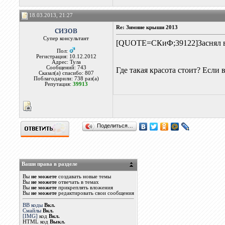
18.03.2013, 21:27
сизов
Re: Зимние крыши 2013
Супер консультант
[QUOTE=СКиФ;39122]Заснял вче
Пол:
Регистрация: 10.12.2012
Адрес: Тула
Сообщений: 743
Где такая красота стоит? Если в
Сказал(а) спасибо: 807
Поблагодарили: 738 раз(а)
Репутация:
39913
Поделиться…
Ваши права в разделе
Вы
не можете
создавать новые темы
Вы
не можете
отвечать в темах
Вы
не можете
прикреплять вложения
Вы
не можете
редактировать свои сообщения
BB коды
Вкл.
Смайлы
Вкл.
[IMG]
код
Вкл.
HTML код
Выкл.