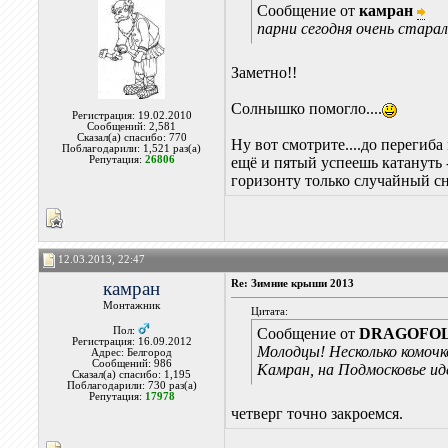
Сообщение от
камран
парни сегодня очень старали
Заметно!!
Солнышко помогло....
Регистрация: 19.02.2010
Сообщений: 2,581
Сказал(а) спасибо: 770
Ну вот смотрите....до перегиба
Поблагодарили: 1,521 раз(а)
Репутация:
26806
ещё и пятый успеешь катануть -
горизонту только случайный сне
12.03.2013, 22:47
камран
Re: Зимние крыши 2013
Монтажник
Цитата:
Пол:
Сообщение от
DRAGOFO
Регистрация: 16.09.2012
Молодцы! Несколько комочк
Адрес: Белгород
Сообщений: 986
Камран, на Подмосковье ид
Сказал(а) спасибо: 1,195
Поблагодарили: 730 раз(а)
Репутация:
17978
четверг точно закроемся.