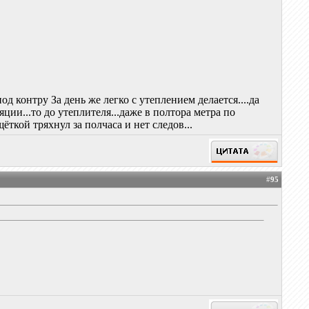
од контру За день же легко с утеплением делается....да
яции...то до утеплителя...даже в полтора метра по
ткой тряхнул за полчаса и нет следов...
#
95