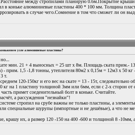
ов.Расстояние между стропилами планирую 0.6м.Покрытие крыши:
ил в коньке алюминиевые пластины 400 * 100 мм. Толщина пла
каррозировать в случае чего.Сомнение в том что сможет ли он вы
 коньковом узле алюминиевые пластины?
но...
ате мин. 21 + 4 выносных = 25 шт х 8м. Площадь ската прим.- 13
- прим. 1,5 -1,8 тонны, утеплителя 80м2 х 0,15м = 12м3 х 50 кг -
3 т.
реднем 120-150кг и его вес на скате = 13 - 15т, следовательно об
680 кг на 1 пластину толщиной 3мм или 6мм, если с 2-х сторон от
, часть примет соеденительный болт в коньке. Считайте.
расчёт, а рассуждения "незнайки"!
системе стропил на срубе важны не только пластины, а элемент
 или специальные шурупы (импортные и не дешёвые), а что не мен
, крашу их, а размер 120 -150 на 400 -600 и толщиной 8 -10мм, 