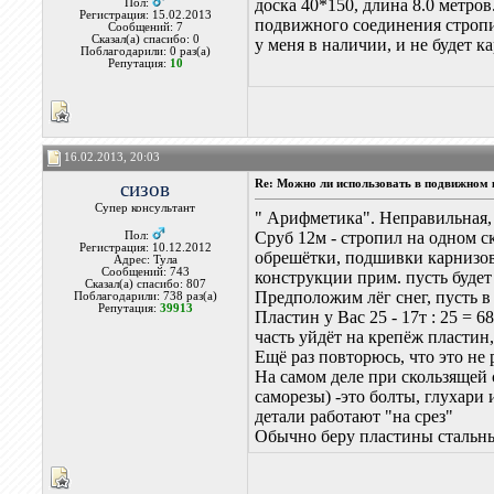
доска 40*150, длина 8.0 метр
Пол:
Регистрация: 15.02.2013
подвижного соединения строп
Сообщений: 7
Сказал(а) спасибо: 0
у меня в наличии, и не будет 
Поблагодарили: 0 раз(а)
Репутация:
10
16.02.2013, 20:03
сизов
Re: Можно ли использовать в подвижном
Супер консультант
" Арифметика". Неправильная, 
Сруб 12м - стропил на одном ск
Пол:
Регистрация: 10.12.2012
обрешётки, подшивки карнизов) 
Адрес: Тула
Сообщений: 743
конструкции прим. пусть будет 
Сказал(а) спасибо: 807
Предположим лёг снег, пусть в с
Поблагодарили: 738 раз(а)
Репутация:
39913
Пластин у Вас 25 - 17т : 25 = 
часть уйдёт на крепёж пластин
Ещё раз повторюсь, что это не 
На самом деле при скользящей 
саморезы) -это болты, глухари
детали работают "на срез"
Обычно беру пластины стальные