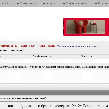
На сайт
О компании
Услуги
Магазин кровли
Контак
ВОПРОС-ОТВЕТ-СОВЕТ КРОВЕЛЬЩИКОВ
|
Мансардная кровля(теплая крыша)
иевые пластины?
ка
Сообщество
Реклама
 Сделать запрос tatka385@yandex.ru Обсуждаем теплые крыши. Виды мансардных материалов
ьковом узле алюминиевые пластины?
ма из оцилиндрованного бревна размером 12*12м.Второй этаж 