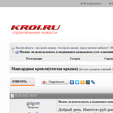
В избранное
Кровля форум - как крыть крышу, чем крыть крышу, какую кровлю выбрать?
|
Можно ли использовать в подвижном коньковом узле алюмин
Регистрация
Галерея
Справ
Мансардная кровля(теплая крыша)
Доступ к разделу платный.
Поделиться…
16.02.2013, 16:33
grigorr
Можно ли использовать в подвижном кон
Новичок
Добрый день. Имеется сруб до