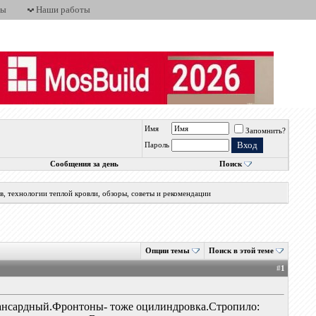
ты
Наши работы
Имя
Запомнить?
Пароль
Сообщения за день
Поиск
, технологии теплой кровли, обзоры, советы и рекомендации
Опции темы
Поиск в этой теме
#
1
мансардный.Фронтоны- тоже оцилиндровка.Стропило: