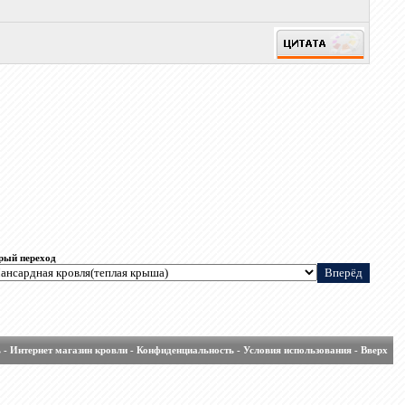
рый переход
ь
-
Интернет магазин кровли
-
Конфиденциальность
-
Условия использования
-
Вверх