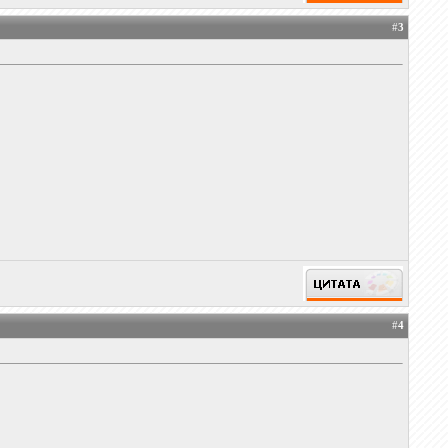
#
3
#
4