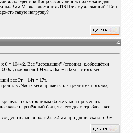
металлочерепица.Вопрос:могу ли я использовать для
стины- 3мм.Марка алюминия Д16.Почему алюминий? Есть
держать такую нагрузку?
#
2
 х 8 = 104м2. Вес "деревяшки" (стропил, к.обрешётки,
 600кг, покрытия 104м2 х 8кг = 832кг - итого вес
щий вес 3т + 14т = 17т.
 стропилы. Часть веса примет сила трения на пргонах,
ы крепежа их к стропилам (боже упаси применять
ее важен крепёжный болт, т.е. его диаметр. Здесь все
а соеденительный болт 22 -32 мм при длине ската от 6м.