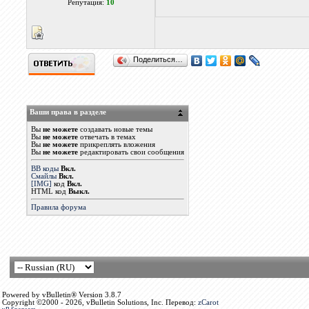
Репутация:
10
Поделиться…
Ваши права в разделе
Вы
не можете
создавать новые темы
Вы
не можете
отвечать в темах
Вы
не можете
прикреплять вложения
Вы
не можете
редактировать свои сообщения
BB коды
Вкл.
Смайлы
Вкл.
[IMG]
код
Вкл.
HTML код
Выкл.
Правила форума
Powered by vBulletin® Version 3.8.7
Copyright ©2000 - 2026, vBulletin Solutions, Inc. Перевод:
zCarot