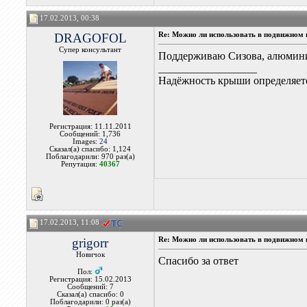
17.02.2013, 00:38
DRAGOFOL
Re: Можно ли использовать в подвижном
Супер консультант
Поддерживаю Сизова, алюминий 
__________________
Надёжность крыши определяетс
Регистрация: 11.11.2011
Сообщений: 1,736
Images:
24
Сказал(а) спасибо: 1,124
Поблагодарили: 970 раз(а)
Репутация:
40367
17.02.2013, 11:08
grigorr
Re: Можно ли использовать в подвижном
Новичок
Спасибо за ответ
Пол:
Регистрация: 15.02.2013
Сообщений: 7
Сказал(а) спасибо: 0
Поблагодарили: 0 раз(а)