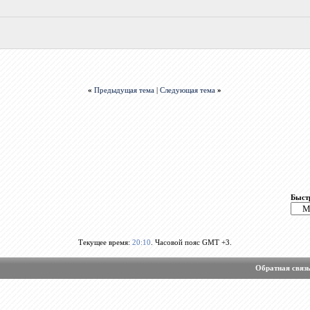
«
Предыдущая тема
|
Следующая тема
»
Быст
Текущее время:
20:10
. Часовой пояс GMT +3.
Обратная связ